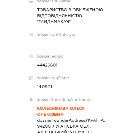
dossier.fullName:
ТОВАРИСТВО З ОБМЕЖЕНОЮ
ВІДПОВІДАЛЬНІСТЮ
"ГАЙДАМАКАЧ"
dossier.opfSubType:
-
dossier.edrpo:
44426601
dossier.regDate:
14.09.21
dossier.foundersAndBenef:
КОЛЕСНІКОВА ОЛЕСЯ
ОЛЕКСІЇВНА
dossier.founderAddress
УКРАЇНА,
94200, ЛУГАНСЬКА ОБЛ.,
АЛЧЕВСЬКИЙ Р-Н, МІСТО