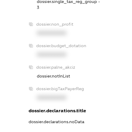
dossier.single_tax_reg_group -
3
dossier.non_profit
XXXXXXXXXX
dossier.budget_dotation
XXXXXXXXXX
dossier.palne_akciz
dossier.notInList
dossier.bigTaxPayerReg
XXXXXXXXXX
dossier.declarations.title
dossier.declarations.noData