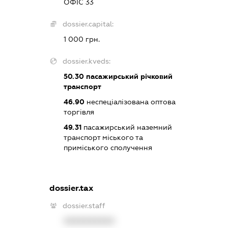
ОФІС 33
dossier.capital:
1 000 грн.
dossier.kveds:
50.30
пасажирський річковий
транспорт
46.90
неспеціалізована оптова
торгівля
49.31
пасажирський наземний
транспорт міського та
приміського сполучення
dossier.tax
dossier.staff
XXXXXXXXXX