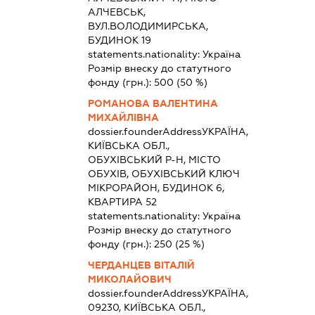
АЛЧЕВСЬК,
ВУЛ.ВОЛОДИМИРСЬКА,
БУДИНОК 19
statements.nationality:
Україна
Розмір внеску до статутного
фонду (грн.):
500
(50 %)
РОМАНОВА ВАЛЕНТИНА
МИХАЙЛІВНА
dossier.founderAddress
УКРАЇНА,
КИЇВСЬКА ОБЛ.,
ОБУХІВСЬКИЙ Р-Н, МІСТО
ОБУХІВ, ОБУХІВСЬКИЙ КЛЮЧ
МІКРОРАЙОН, БУДИНОК 6,
КВАРТИРА 52
statements.nationality:
Україна
Розмір внеску до статутного
фонду (грн.):
250
(25 %)
ЧЕРДАНЦЕВ ВІТАЛІЙ
МИКОЛАЙОВИЧ
dossier.founderAddress
УКРАЇНА,
09230, КИЇВСЬКА ОБЛ.,