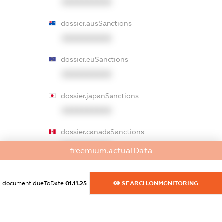
XXXXXXXXXX
dossier.ausSanctions
XXXXXXXXXX
dossier.euSanctions
XXXXXXXXXX
dossier.japanSanctions
XXXXXXXXXX
dossier.canadaSanctions
XXXXXXXXXX
freemium.actualData
dossier.rfSanctions
XXXXXXXXXX
document.dueToDate
01.11.25
SEARCH.ONMONITORING
dossier.russian_reg_title
XXXXXXXXXX