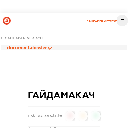
CAHEADER.GETTEST
CAHEADER.SEARCH
document.dossier
ГАЙДАМАКАЧ
riskFactors.title
0
0
0