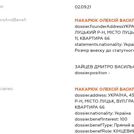
e:
02.09.21
dersAndBenef:
МАКАРЮК ОЛЕКСІЙ ВАСИ
dossier.founderAddress
УКРА
ЛУЦЬКИЙ Р-Н, МІСТО ЛУЦ
11, КВАРТИРА 66
statements.nationality:
Укра
Розмір внеску до статутног
ЗАЙЦЕВ ДМИТРО ВАСИЛЬ
dossier.position -
iaries:
МАКАРЮК ОЛЕКСІЙ ВАСИ
dossier.address:
УКРАЇНА, 4
Р-Н, МІСТО ЛУЦЬК, ВУЛ.ГР
КВАРТИРА 66
dossier.nationality:
Україна
dossier.benefInterest:
100
dossier.benefType:
Прямий в
dossier.benefRole:
КІНЦЕВИ