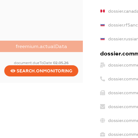
dossier.canad
dossier.rfSanc
dossier.russia
freemium.actualData
dossier.comme
document.dueToDate
02.05.26
dossier.comme
SEARCH.ONMONITORING
dossier.comme
dossier.comme
dossier.comme
dossier.comme
dossier.commer