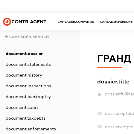
CONTR AGENT
CAHEADER.COMPANIES
CAHEADER.PERSONS
CAHEADER.SEARCH
document.dossier
ГРАНД 
document.statements
document.history
dossier.title
document.inspections
dossier.fullNa
document.bankruptcy
document.court
dossier.opfSu
document.taxdebts
dossier.edrpo:
document.enforcements