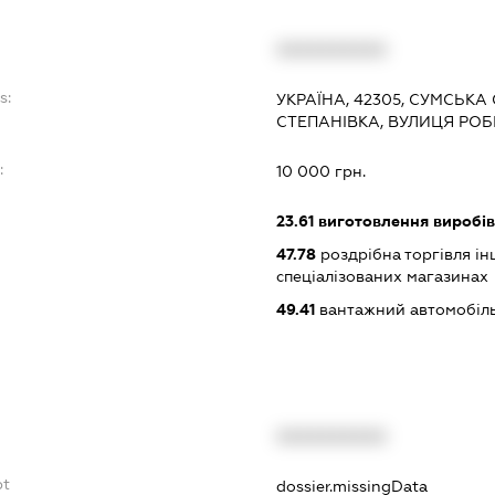
XXXXXXXXXX
s:
УКРАЇНА, 42305, СУМСЬКА
СТЕПАНІВКА, ВУЛИЦЯ РОБ
:
10 000 грн.
23.61
виготовлення виробів 
47.78
роздрібна торгівля і
спеціалізованих магазинах
49.41
вантажний автомобіль
XXXXXXXXXX
bt
dossier.missingData