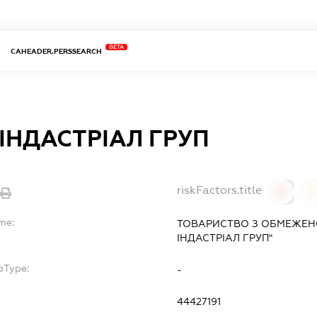
BETA
CAHEADER.PERSSEARCH
ІНДАСТРІАЛ ГРУП
riskFactors.title
0
me:
ТОВАРИСТВО З ОБМЕЖЕН
ІНДАСТРІАЛ ГРУП"
bType:
-
44427191