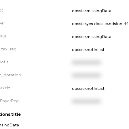
bt
dossier.missingData
yer
dossier.yes
dossier.ndsInn 4
nul
dossier.missingData
e_tax_reg
dossier.notInList
rofit
XXXXXXXXXX
t_dotation
XXXXXXXXXX
_akciz
dossier.notInList
xPayerReg
XXXXXXXXXX
ions.title
ons.noData