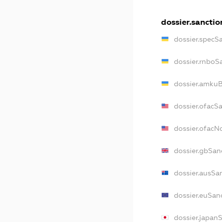
dossier.sanctio
dossier.specS
dossier.rnboS
dossier.amkuB
dossier.ofacS
dossier.ofac
dossier.gbSan
dossier.ausSa
dossier.euSan
dossier.japan