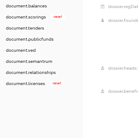
document.balances
dossier.regDat
document.scorings
new!
dossier.foun
document.tenders
document.publicfunds
document.ved
document.semantrum
dossier.heads:
document.relationships
document.licenses
new!
dossier.benefic