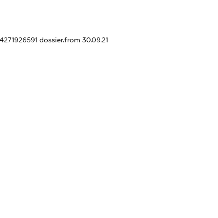
44271926591
dossier.from 30.09.21