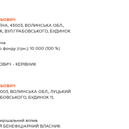
ЛЬОВИЧ
ЇНА, 43003, ВОЛИНСЬКА ОБЛ.,
ЬК, ВУЛ.ГРАБОВСЬКОГО, БУДИНОК
їна
о фонду (грн.):
10 000
(100 %)
ОВИЧ
-
КЕРІВНИК
ЛЬОВИЧ
3003, ВОЛИНСЬКА ОБЛ., ЛУЦЬКИЙ
АБОВСЬКОГО, БУДИНОК 11,
ирішальний вплив
Й БЕНЕФІЦІАРНИЙ ВЛАСНИК