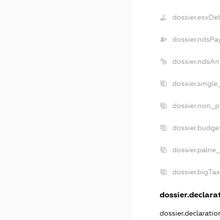
dossier.esvDe
dossier.ndsPa
dossier.ndsAn
dossier.singl
dossier.non_p
dossier.budge
dossier.palne
dossier.bigTa
dossier.declarat
dossier.declarati