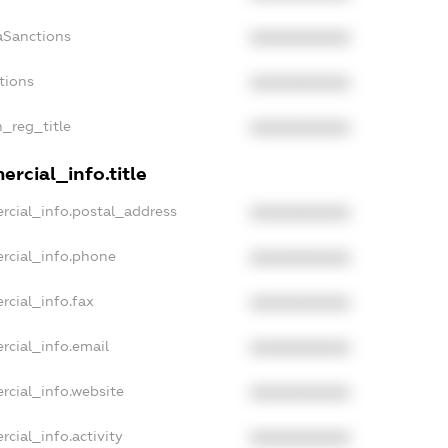
aSanctions
XXXXXXXXXX
tions
XXXXXXXXXX
n_reg_title
XXXXXXXXXX
rcial_info.title
rcial_info.postal_address
XXXXXXXXXX
rcial_info.phone
XXXXXXXXXX
rcial_info.fax
XXXXXXXXXX
rcial_info.email
XXXXXXXXXX
rcial_info.website
XXXXXXXXXX
cial_info.activity
XXXXXXXXXX