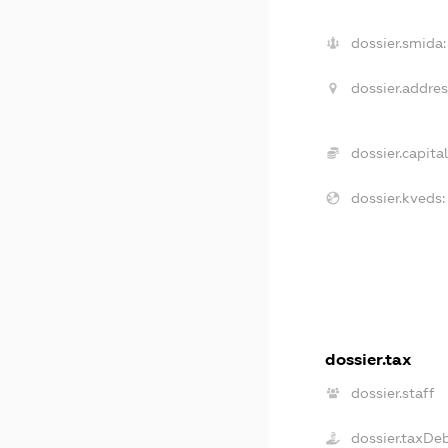
dossier.smida:
dossier.addres
dossier.capital
dossier.kveds:
dossier.tax
dossier.staff
dossier.taxDe