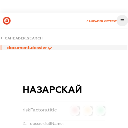
CAHEADER.GETTEST
CAHEADER.SEARCH
document.dossier
НАЗАРСКАЙ
riskFactors.title
0
0
0
dossier.fullName: