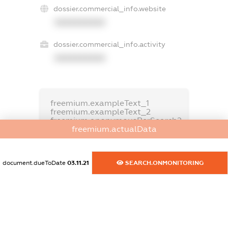
dossier.commercial_info.website
XXXXXXXXXX
dossier.commercial_info.activity
XXXXXXXXXX
freemium.exampleText_1
freemium.exampleText_2
freemium.anonymousPerSearch2
freemium.actualData
FREEMIUM.DETAILS
FREEMIUM.REGISTER
document.dueToDate
03.11.21
SEARCH.ONMONITORING