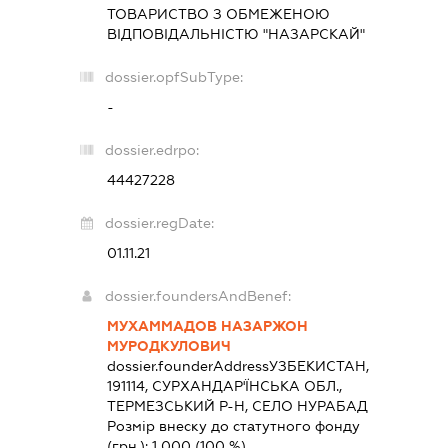
ТОВАРИСТВО З ОБМЕЖЕНОЮ
ВІДПОВІДАЛЬНІСТЮ "НАЗАРСКАЙ"
dossier.opfSubType:
-
dossier.edrpo:
44427228
dossier.regDate:
01.11.21
dossier.foundersAndBenef:
МУХАММАДОВ НАЗАРЖОН
МУРОДКУЛОВИЧ
dossier.founderAddress
УЗБЕКИСТАН,
191114, СУРХАНДАР'ЇНСЬКА ОБЛ.,
ТЕРМЕЗСЬКИЙ Р-Н, СЕЛО НУРАБАД
Розмір внеску до статутного фонду
(грн.):
1 000
(100 %)