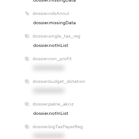
dossier.ndsAnnul
dossier.missingData
dossier.single_tax_reg
dossier.notInList
dossier.non_profit
XXXXXXXXXX
dossier.budget_dotation
XXXXXXXXXX
dossier.palne_akciz
dossier.notInList
dossier.bigTaxPayerReg
XXXXXXXXXX