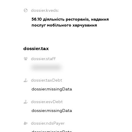
dossier.kveds:
56.10
діяльність ресторанів, надання
послуг мобільного харчування
dossier.tax
dossier.staff
XXXXXXXXXX
dossier.taxDebt
dossier.missingData
dossier.esvDebt
dossier.missingData
dossier.ndsPayer
dossier.missingData