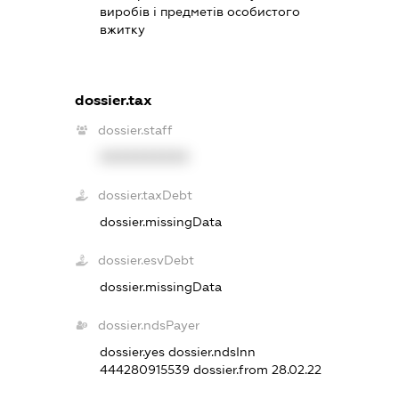
виробів і предметів особистого
вжитку
dossier.tax
dossier.staff
XXXXXXXXXX
dossier.taxDebt
dossier.missingData
dossier.esvDebt
dossier.missingData
dossier.ndsPayer
dossier.yes
dossier.ndsInn
444280915539
dossier.from 28.02.22