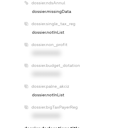
dossier.ndsAnnul
dossier.missingData
dossier.single_tax_reg
dossier.notInList
dossier.non_profit
XXXXXXXXXX
dossier.budget_dotation
XXXXXXXXXX
dossier.palne_akciz
dossier.notInList
dossier.bigTaxPayerReg
XXXXXXXXXX