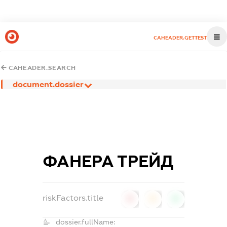
CAHEADER.GETTEST
CAHEADER.SEARCH
document.dossier
ФАНЕРА ТРЕЙД
riskFactors.title
0
0
0
dossier.fullName: