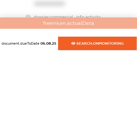
XXXXXXXXXX
dossier.commercial_info.activity
freemium.actualData
XXXXXXXXXX
document.dueToDate
06.08.25
SEARCH.ONMONITORING
freemium.exampleText_1
freemium.exampleText_2
freemium.anonymousPerSearch2
FREEMIUM.DETAILS
FREEMIUM.REGISTER