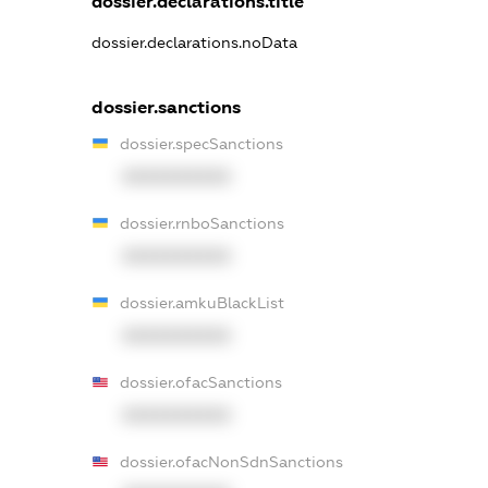
dossier.declarations.title
dossier.declarations.noData
dossier.sanctions
dossier.specSanctions
XXXXXXXXXX
dossier.rnboSanctions
XXXXXXXXXX
dossier.amkuBlackList
XXXXXXXXXX
dossier.ofacSanctions
XXXXXXXXXX
dossier.ofacNonSdnSanctions