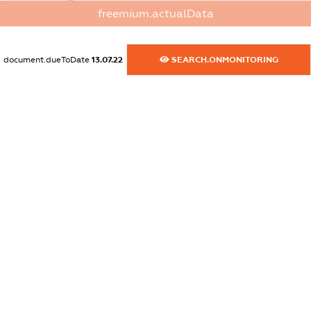
dossier.commercial_info.fax
freemium.actualData
XXXXXXXXXX
dossier.commercial_info.email
document.dueToDate
13.07.22
SEARCH.ONMONITORING
XXXXXXXXXX
dossier.commercial_info.website
XXXXXXXXXX
dossier.commercial_info.activity
XXXXXXXXXX
freemium.exampleText_1
freemium.exampleText_2
freemium.anonymousPerSearch2
FREEMIUM.DETAILS
FREEMIUM.REGISTER