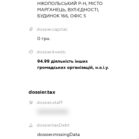
НІКОПОЛЬСЬКИЙ Р-Н, МІСТО
МАРГАНЕЦЬ, ВУЛ.ЄДНОСТІ,
БУДИНОК 166, ОФІС 5
dossier.capital:
0 грн.
dossier.kveds:
94.99
діяльність інших
громадських організацій, н.в.і.у.
dossier.tax
dossier.staff
XXXXXXXXXX
dossier.taxDebt
dossier.missingData