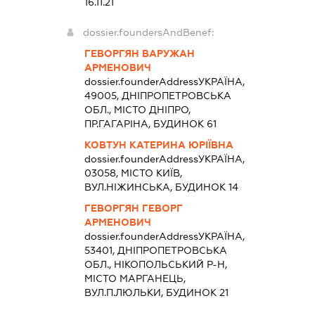
16.11.21
dossier.foundersAndBenef:
ГЕВОРГЯН ВАРУЖАН
АРМЕНОВИЧ
dossier.founderAddress
УКРАЇНА,
49005, ДНІПРОПЕТРОВСЬКА
ОБЛ., МІСТО ДНІПРО,
ПР.ГАГАРІНА, БУДИНОК 61
КОВТУН КАТЕРИНА ЮРІЇВНА
dossier.founderAddress
УКРАЇНА,
03058, МІСТО КИЇВ,
ВУЛ.НІЖИНСЬКА, БУДИНОК 14
ГЕВОРГЯН ГЕВОРГ
АРМЕНОВИЧ
dossier.founderAddress
УКРАЇНА,
53401, ДНІПРОПЕТРОВСЬКА
ОБЛ., НІКОПОЛЬСЬКИЙ Р-Н,
МІСТО МАРГАНЕЦЬ,
ВУЛ.П.ЛЮЛЬКИ, БУДИНОК 21