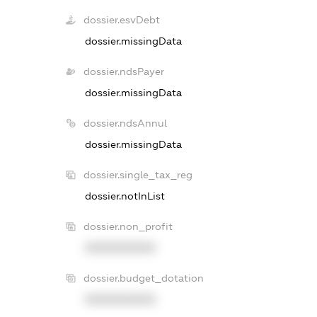
dossier.esvDebt
dossier.missingData
dossier.ndsPayer
dossier.missingData
dossier.ndsAnnul
dossier.missingData
dossier.single_tax_reg
dossier.notInList
dossier.non_profit
XXXXXXXXXX
dossier.budget_dotation
XXXXXXXXXX