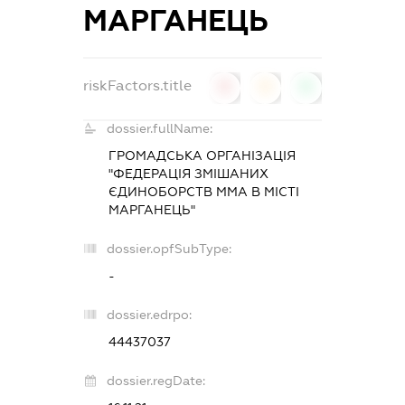
МАРГАНЕЦЬ
riskFactors.title
0
0
0
dossier.fullName:
ГРОМАДСЬКА ОРГАНІЗАЦІЯ
"ФЕДЕРАЦІЯ ЗМІШАНИХ
ЄДИНОБОРСТВ ММА В МІСТІ
МАРГАНЕЦЬ"
dossier.opfSubType:
-
dossier.edrpo:
44437037
dossier.regDate: