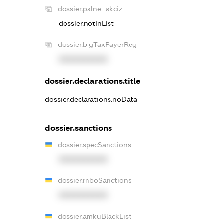
dossier.palne_akciz
dossier.notInList
dossier.bigTaxPayerReg
XXXXXXXXXX
dossier.declarations.title
dossier.declarations.noData
dossier.sanctions
dossier.specSanctions
XXXXXXXXXX
dossier.rnboSanctions
XXXXXXXXXX
dossier.amkuBlackList