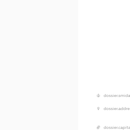
dossier.smida
dossier.addre
dossier.capita