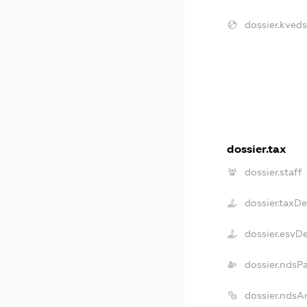
dossier.kveds
dossier.tax
dossier.staff
dossier.taxD
dossier.esvD
dossier.ndsP
dossier.ndsA