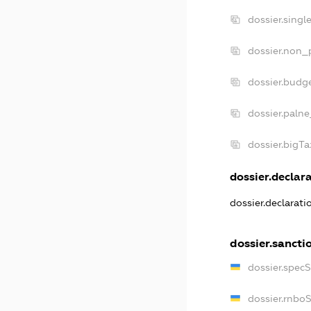
dossier.sing
dossier.non_
dossier.budg
dossier.palne
dossier.bigT
dossier.declara
dossier.declarat
dossier.sancti
dossier.spec
dossier.rnbo