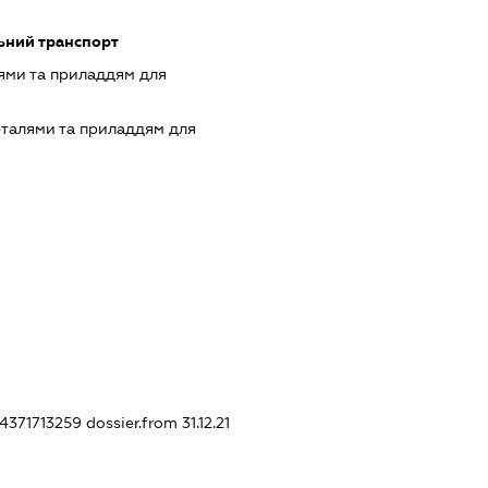
ьний транспорт
ями та приладдям для
еталями та приладдям для
44371713259
dossier.from 31.12.21