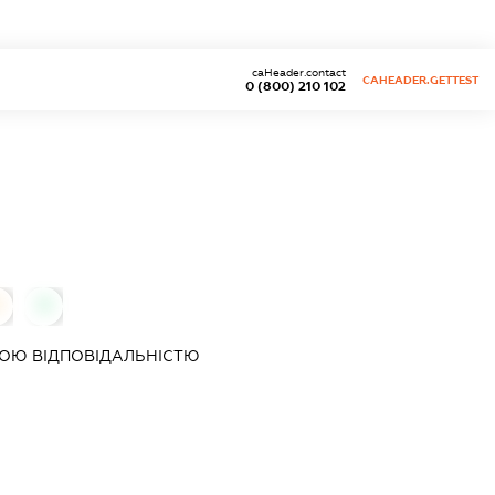
caHeader.contact
CAHEADER.GETTEST
0 (800) 210 102
0
0
ОЮ ВІДПОВІДАЛЬНІСТЮ