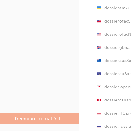
dossier.amku
dossier.ofac
dossier.ofa
dossier.gbSa
dossier.ausS
dossier.euSa
dossier.japa
dossier.cana
dossier.rfSan
freemium.actualData
dossier.russi