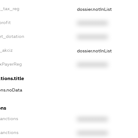
le_tax_reg
dossier.notInList
profit
XXXXXXXXXX
et_dotation
XXXXXXXXXX
_akciz
dossier.notInList
axPayerReg
XXXXXXXXXX
tions.title
ions.noData
ons
Sanctions
XXXXXXXXXX
Sanctions
XXXXXXXXXX