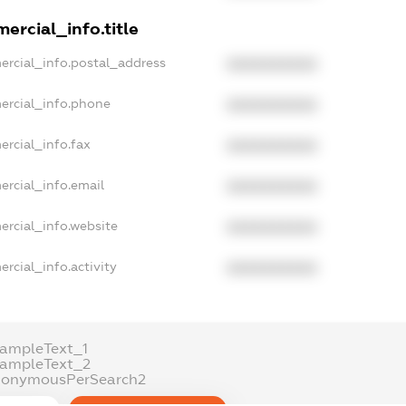
ercial_info.title
ercial_info.postal_address
XXXXXXXXXX
ercial_info.phone
XXXXXXXXXX
ercial_info.fax
XXXXXXXXXX
ercial_info.email
XXXXXXXXXX
ercial_info.website
XXXXXXXXXX
rcial_info.activity
XXXXXXXXXX
xampleText_1
xampleText_2
nonymousPerSearch2