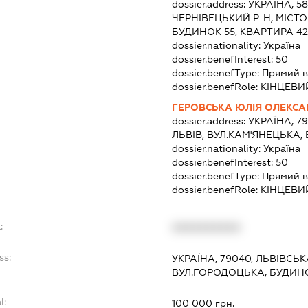
dossier.address:
УКРАЇНА, 5
ЧЕРНІВЕЦЬКИЙ Р-Н, МІСТО
БУДИНОК 55, КВАРТИРА 4
dossier.nationality:
Україна
dossier.benefInterest:
50
dossier.benefType:
Прямий в
dossier.benefRole:
КІНЦЕВИ
ГЕРОВСЬКА ЮЛІЯ ОЛЕКСА
dossier.address:
УКРАЇНА, 7
ЛЬВІВ, ВУЛ.КАМ'ЯНЕЦЬКА,
dossier.nationality:
Україна
dossier.benefInterest:
50
dossier.benefType:
Прямий в
dossier.benefRole:
КІНЦЕВИ
:
XXXXXXXXXX
ss:
УКРАЇНА, 79040, ЛЬВІВСЬК
ВУЛ.ГОРОДОЦЬКА, БУДИНО
l:
100 000 грн.