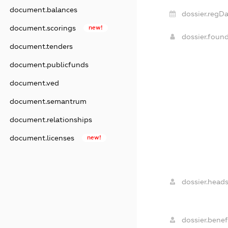
document.balances
dossier.regDa
document.scorings
new!
dossier.foun
document.tenders
document.publicfunds
document.ved
document.semantrum
document.relationships
document.licenses
new!
dossier.heads
dossier.benefi