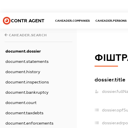
CONTR AGENT
CAHEADER.COMPANIES
CAHEADER.PERSONS
CAHEADER.SEARCH
document.dossier
ФІШТР
document.statements
document.history
dossier.title
document.inspections
dossier.fullN
document.bankruptcy
document.court
dossier.opfS
document.taxdebts
dossier.edrpo
document.enforcements