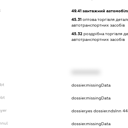
:
49.41
вантажний автомобіл
45.31
оптова торгівля детал
автотранспортних засобів
45.32
роздрібна торгівля д
автотранспортних засобів
XXXXXXXXXX
ebt
dossier.missingData
ebt
dossier.missingData
ayer
dossier.yes
dossier.ndsInn 4
nnul
dossier.missingData