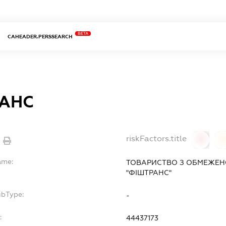
BETA
CAHEADER.PERSSEARCH
АНС
riskFactors.title
0
ame:
ТОВАРИСТВО З ОБМЕЖЕН
"ФІШТРАНС"
ubType:
-
:
44437173