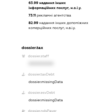
63.99
надання інших
інформаційних послуг, н.в.і.у.
73.11
рекламні агентства
82.99
надання інших допоміжних
комерційних послуг, н.в.і.у.
dossier.tax
dossier.staff
XXXXXXXXXX
dossier.taxDebt
dossier.missingData
dossier.esvDebt
dossier.missingData
dossier.ndsPayer