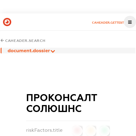
CAHEADER.GETTEST
CAHEADER.SEARCH
document.dossier
ПРОКОНСАЛТ
СОЛЮШНС
riskFactors.title
0
0
0