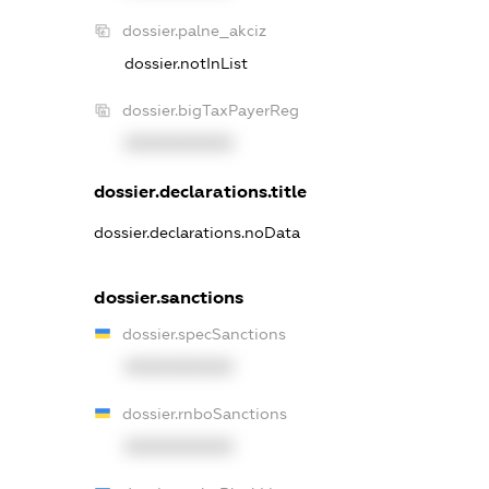
dossier.palne_akciz
dossier.notInList
dossier.bigTaxPayerReg
XXXXXXXXXX
dossier.declarations.title
dossier.declarations.noData
dossier.sanctions
dossier.specSanctions
XXXXXXXXXX
dossier.rnboSanctions
XXXXXXXXXX