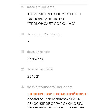
dossier.fullName:
ТОВАРИСТВО З ОБМЕЖЕНОЮ
ВІДПОВІДАЛЬНІСТЮ
"ПРОКОНСАЛТ СОЛЮШНС"
dossier.opfSubType:
-
dossier.edrpo:
44437440
dossier.regDate:
26.10.21
dossier.foundersAndBenef:
ГОЛОСУН В'ЯЧЕСЛАВ ЮРІЙОВИЧ
dossier.founderAddress
УКРАЇНА,
28400, КІРОВОГРАДСЬКА ОБЛ.,