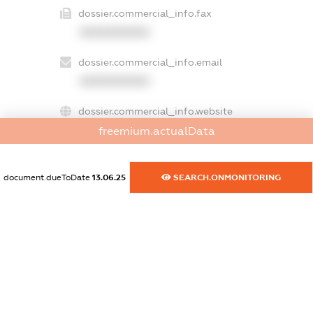
dossier.commercial_info.fax
XXXXXXXXXX
dossier.commercial_info.email
XXXXXXXXXX
dossier.commercial_info.website
XXXXXXXXXX
freemium.actualData
dossier.commercial_info.activity
document.dueToDate
13.06.25
SEARCH.ONMONITORING
XXXXXXXXXX
freemium.exampleText_1
freemium.exampleText_2
freemium.anonymousPerSearch2
FREEMIUM.DETAILS
FREEMIUM.REGISTER