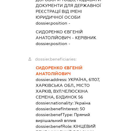
ДОКУМЕНТИ ДЛЯ ДЕРЖАВНОЇ
РЕЄСТРАЦІЇ ВІД ІМЕНІ
ЮРИДИЧНОЇ ОСОБИ
dossier.position -
СИДОРЕНКО ЄВГЕНІЙ
АНАТОЛІЙОВИЧ
-
КЕРІВНИК
dossier.position -
dossier.beneficiaries:
СИДОРЕНКО ЄВГЕНІЙ
АНАТОЛІЙОВИЧ
dossier.address:
УКРАЇНА, 61107,
ХАРКІВСЬКА ОБЛ., МІСТО
ХАРКІВ, ВУЛ.ЧЕЛЮСКІНА
СЕМЕНА, БУДИНОК 56
dossier.nationality:
Україна
dossier.benefInterest:
50
dossier.benefType:
Прямий
вирішальний вплив
dossier.benefRole:
КІНЦЕВИЙ