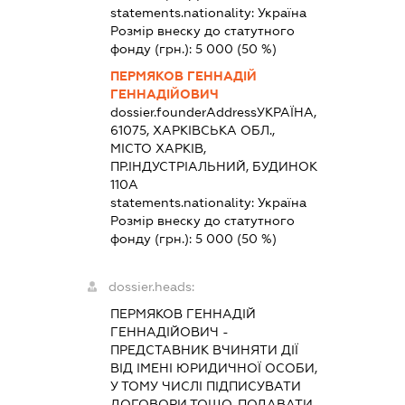
statements.nationality:
Україна
Розмір внеску до статутного
фонду (грн.):
5 000
(50 %)
ПЕРМЯКОВ ГЕННАДІЙ
ГЕННАДІЙОВИЧ
dossier.founderAddress
УКРАЇНА,
61075, ХАРКІВСЬКА ОБЛ.,
МІСТО ХАРКІВ,
ПР.ІНДУСТРІАЛЬНИЙ, БУДИНОК
110А
statements.nationality:
Україна
Розмір внеску до статутного
фонду (грн.):
5 000
(50 %)
dossier.heads:
ПЕРМЯКОВ ГЕННАДІЙ
ГЕННАДІЙОВИЧ
-
ПРЕДСТАВНИК
ВЧИНЯТИ ДІЇ
ВІД ІМЕНІ ЮРИДИЧНОЇ ОСОБИ,
У ТОМУ ЧИСЛІ ПІДПИСУВАТИ
ДОГОВОРИ ТОЩО, ПОДАВАТИ