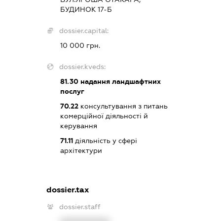
БУДИНОК 17-Б
dossier.capital:
10 000 грн.
dossier.kveds:
81.30
надання ландшафтних
послуг
70.22
консультування з питань
комерційної діяльності й
керування
71.11
діяльність у сфері
архітектури
dossier.tax
dossier.staff