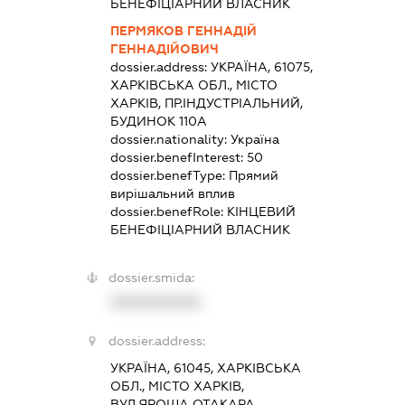
БЕНЕФІЦІАРНИЙ ВЛАСНИК
ПЕРМЯКОВ ГЕННАДІЙ
ГЕННАДІЙОВИЧ
dossier.address:
УКРАЇНА, 61075,
ХАРКІВСЬКА ОБЛ., МІСТО
ХАРКІВ, ПР.ІНДУСТРІАЛЬНИЙ,
БУДИНОК 110А
dossier.nationality:
Україна
dossier.benefInterest:
50
dossier.benefType:
Прямий
вирішальний вплив
dossier.benefRole:
КІНЦЕВИЙ
БЕНЕФІЦІАРНИЙ ВЛАСНИК
dossier.smida:
XXXXXXXXXX
dossier.address:
УКРАЇНА, 61045, ХАРКІВСЬКА
ОБЛ., МІСТО ХАРКІВ,
ВУЛ.ЯРОША ОТАКАРА,