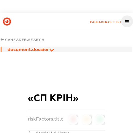
CAHEADER.GETTEST
CAHEADER.SEARCH
document.dossier
«СП КРІН»
riskFactors.title
0
0
0