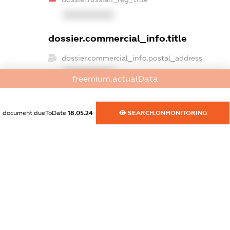
XXXXXXXXXX
dossier.commercial_info.title
dossier.commercial_info.postal_address
XXXXXXXXXX
freemium.actualData
dossier.commercial_info.phone
XXXXXXXXXX
document.dueToDate
18.05.24
SEARCH.ONMONITORING
dossier.commercial_info.fax
XXXXXXXXXX
dossier.commercial_info.email
XXXXXXXXXX
dossier.commercial_info.website
XXXXXXXXXX