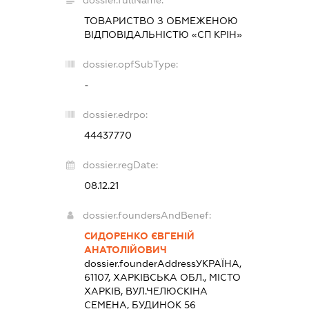
dossier.fullName:
ТОВАРИСТВО З ОБМЕЖЕНОЮ
ВІДПОВІДАЛЬНІСТЮ «СП КРІН»
dossier.opfSubType:
-
dossier.edrpo:
44437770
dossier.regDate:
08.12.21
dossier.foundersAndBenef:
СИДОРЕНКО ЄВГЕНІЙ
АНАТОЛІЙОВИЧ
dossier.founderAddress
УКРАЇНА,
61107, ХАРКІВСЬКА ОБЛ., МІСТО
ХАРКІВ, ВУЛ.ЧЕЛЮСКІНА
СЕМЕНА, БУДИНОК 56