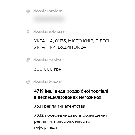
dossier.smida:
XXXXXXXXXX
dossier.address:
УКРАЇНА, 01133, МІСТО КИЇВ, Б.ЛЕСІ
УКРАЇНКИ, БУДИНОК 24
dossier.capital:
300 000 грн.
dossier.kveds:
47.19
інші види роздрібної торгівлі
в неспеціалізованих магазинах
73.11
рекламні агентства
73.12
посередництво в розміщенні
реклами в засобах масової
інформації