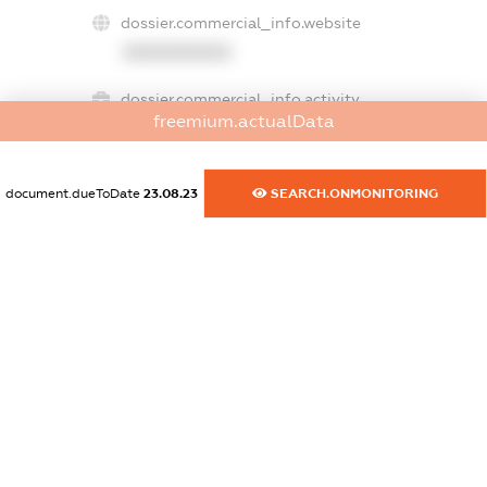
dossier.commercial_info.website
XXXXXXXXXX
dossier.commercial_info.activity
freemium.actualData
XXXXXXXXXX
document.dueToDate
23.08.23
SEARCH.ONMONITORING
freemium.exampleText_1
freemium.exampleText_2
freemium.anonymousPerSearch2
FREEMIUM.DETAILS
FREEMIUM.REGISTER