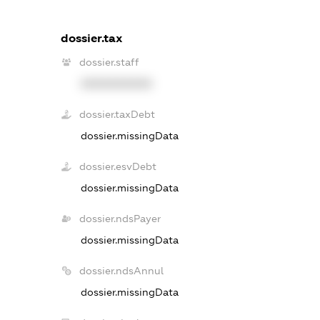
dossier.tax
dossier.staff
XXXXXXXXXX
dossier.taxDebt
dossier.missingData
dossier.esvDebt
dossier.missingData
dossier.ndsPayer
dossier.missingData
dossier.ndsAnnul
dossier.missingData