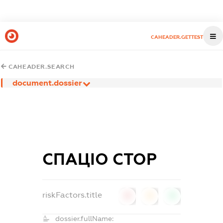
CAHEADER.GETTEST
CAHEADER.SEARCH
document.dossier
СПАЦІО СТОР
riskFactors.title
0
0
0
dossier.fullName: