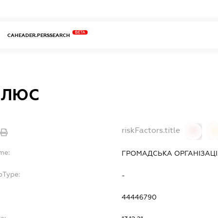
BETA
CAHEADER.PERSSEARCH
ПЛЮС
riskFactors.title
0
0
me:
ГРОМАДСЬКА ОРГАНІЗАЦІ
bType:
-
44446790
e: