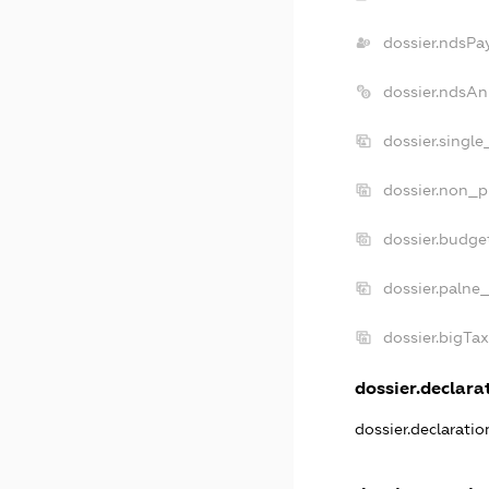
dossier.ndsPa
dossier.ndsAn
dossier.singl
dossier.non_p
dossier.budge
dossier.palne_
dossier.bigTa
dossier.declarat
dossier.declarati