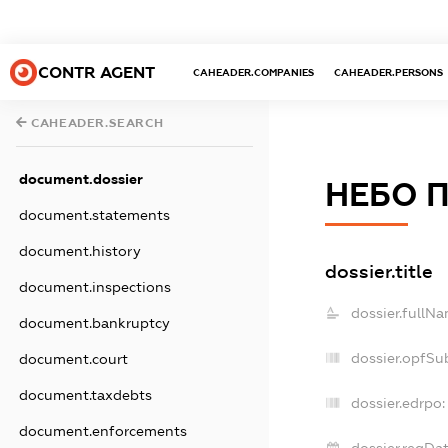
CONTR AGENT
CAHEADER.COMPANIES
CAHEADER.PERSONS
CAHEADER.SEARCH
document.dossier
НЕБО 
document.statements
document.history
dossier.title
document.inspections
dossier.fullNa
document.bankruptcy
dossier.opfSu
document.court
document.taxdebts
dossier.edrpo:
document.enforcements
dossier.regDat