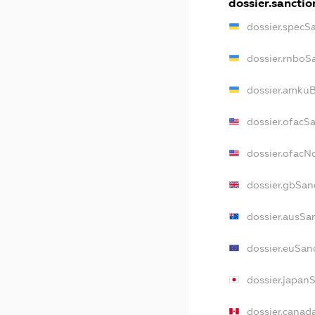
dossier.sanctio
dossier.specS
dossier.rnboS
dossier.amkuB
dossier.ofacS
dossier.ofac
dossier.gbSan
dossier.ausSa
dossier.euSan
dossier.japan
dossier.canad