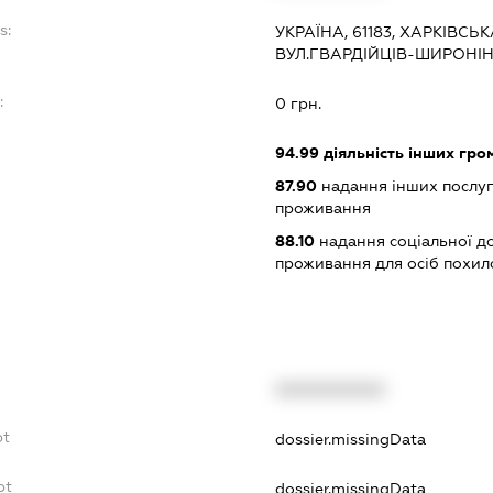
s:
УКРАЇНА, 61183, ХАРКІВСЬК
ВУЛ.ГВАРДІЙЦІВ-ШИРОНІН
:
0 грн.
94.99
діяльність інших грома
87.90
надання інших послуг
проживання
88.10
надання соціальної д
проживання для осіб похилог
XXXXXXXXXX
bt
dossier.missingData
bt
dossier.missingData