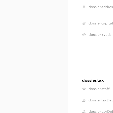
dossier.addres
dossier.capital
dossier.kveds:
dossier.tax
dossier.staff
dossier.taxDe
dossier.esvDe