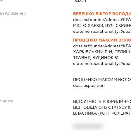
13.12.21
ersAndBenef:
БЕБЕШКО ВІКТОР ВОЛОД
dossier.founderAddress
УКРА
МІСТО ХАРКІВ, ВУЛ.ІСКРИ
statements.nationality:
Укра
ПРОЦЕНКО МАКСИМ ВОЛ
dossier.founderAddress
УКРА
ХАРКІВСЬКИЙ Р-Н, СЕЛИЩЕ
ТРАВНЯ, БУДИНОК 51
statements.nationality:
Укра
ПРОЦЕНКО МАКСИМ ВОЛ
dossier.position -
iaries:
ВІДСУТНІСТЬ В ЮРИДИЧНО
ВІДПОВІДАЮТЬ СТАТУСУ 
ВЛАСНИКА (КОНТРОЛЕРА
XXXXXXXXXX