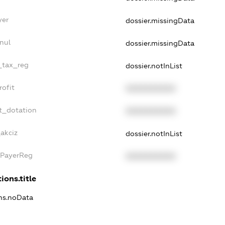
yer
dossier.missingData
nul
dossier.missingData
e_tax_reg
dossier.notInList
rofit
XXXXXXXXXX
t_dotation
XXXXXXXXXX
akciz
dossier.notInList
xPayerReg
XXXXXXXXXX
ions.title
ons.noData