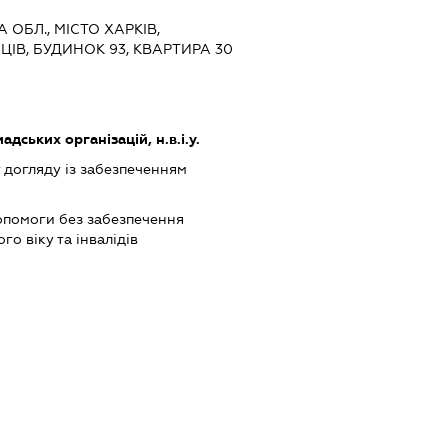
А ОБЛ., МІСТО ХАРКІВ,
ЦІВ, БУДИНОК 93, КВАРТИРА 30
дських організацій, н.в.і.у.
 догляду із забезпеченням
опомоги без забезпечення
о віку та інвалідів