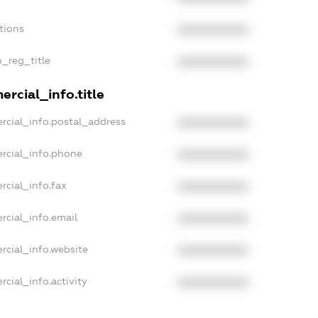
tions
XXXXXXXXXX
n_reg_title
XXXXXXXXXX
rcial_info.title
rcial_info.postal_address
XXXXXXXXXX
rcial_info.phone
XXXXXXXXXX
rcial_info.fax
XXXXXXXXXX
rcial_info.email
XXXXXXXXXX
rcial_info.website
XXXXXXXXXX
cial_info.activity
XXXXXXXXXX