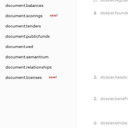
document.balances
dossier.found
document.scorings
new!
document.tenders
document.publicfunds
document.ved
document.semantrum
document.relationships
dossier.heads:
document.licenses
new!
dossier.benefic
dossier.smida: