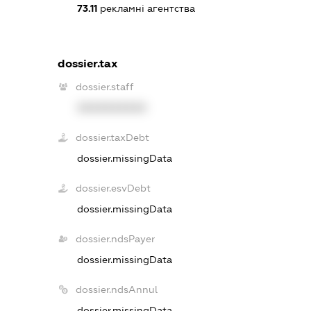
73.11
рекламні агентства
dossier.tax
dossier.staff
XXXXXXXXXX
dossier.taxDebt
dossier.missingData
dossier.esvDebt
dossier.missingData
dossier.ndsPayer
dossier.missingData
dossier.ndsAnnul
dossier.missingData