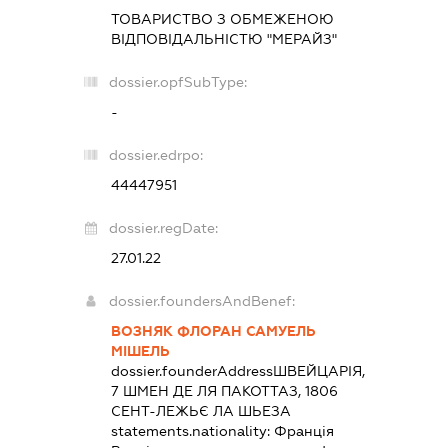
ТОВАРИСТВО З ОБМЕЖЕНОЮ
ВІДПОВІДАЛЬНІСТЮ "МЕРАЙЗ"
dossier.opfSubType:
-
dossier.edrpo:
44447951
dossier.regDate:
27.01.22
dossier.foundersAndBenef:
ВОЗНЯК ФЛОРАН САМУЕЛЬ
МІШЕЛЬ
dossier.founderAddress
ШВЕЙЦАРІЯ,
7 ШМЕН ДЕ ЛЯ ПАКОТТАЗ, 1806
СЕНТ-ЛЕЖЬЄ ЛА ШЬЕЗА
statements.nationality:
Франція