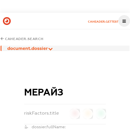
CAHEADER.GETTEST
CAHEADER.SEARCH
document.dossier
МЕРАЙЗ
riskFactors.title
0
0
0
dossier.fullName: