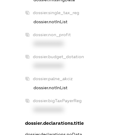
dossier.single_tax_reg
dossier.notInList
dossier.non_profit
XXXXXXXXXX
dossier.budget_dotation
XXXXXXXXXX
dossier.palne_akciz
dossier.notInList
dossier.bigTaxPayerReg
XXXXXXXXXX
dossier.declarations.title
dossier.declarations.noData