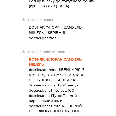
Розмір внеску до статутного фонду
(грн.):
289 879
(100 %)
dossier.heads:
ВОЗНЯК ФЛОРАН САМУЕЛЬ
МІШЕЛЬ
-
КЕРІВНИК
dossier.position -
dossier.beneficiaries:
ВОЗНЯК ФЛОРАН САМУЕЛЬ
МІШЕЛЬ
dossier.address:
ШВЕЙЦАРІЯ, 7
ШМЕН ДЕ ЛЯ ПАКОТТАЗ, 1806
СЕНТ-ЛЕЖЬЄ ЛА ШЬЕЗА
dossier.nationality:
Франція
dossier.benefInterest:
100
dossier.benefType:
Прямий
вирішальний вплив
dossier.benefRole:
КІНЦЕВИЙ
БЕНЕФІЦІАРНИЙ ВЛАСНИК