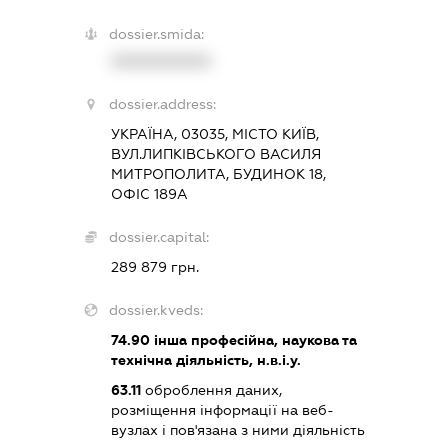
dossier.smida:
XXXXXXXXXX
dossier.address:
УКРАЇНА, 03035, МІСТО КИЇВ,
ВУЛ.ЛИПКІВСЬКОГО ВАСИЛЯ
МИТРОПОЛИТА, БУДИНОК 18,
ОФІС 189А
dossier.capital:
289 879 грн.
dossier.kveds:
74.90
інша професійна, наукова та
технічна діяльність, н.в.і.у.
63.11
оброблення даних,
розміщення інформації на веб-
вузлах і пов'язана з ними діяльність