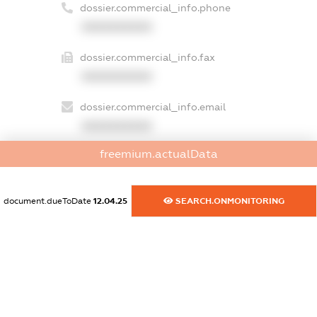
dossier.commercial_info.phone
XXXXXXXXXX
dossier.commercial_info.fax
XXXXXXXXXX
dossier.commercial_info.email
XXXXXXXXXX
freemium.actualData
dossier.commercial_info.website
XXXXXXXXXX
document.dueToDate
12.04.25
SEARCH.ONMONITORING
dossier.commercial_info.activity
XXXXXXXXXX
freemium.exampleText_1
freemium.exampleText_2
freemium.anonymousPerSearch2