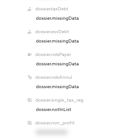
dossier.taxDebt
dossier.missingData
dossier.esvDebt
dossier.missingData
dossier.ndsPayer
dossier.missingData
dossier.ndsAnnul
dossier.missingData
dossier.single_tax_reg
dossier.notInList
dossier.non_profit
XXXXXXXXXX