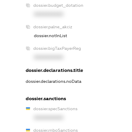
dossier.budget_dotation
XXXXXXXXXX
dossier.palne_akciz
dossier.notInList
dossier.bigTaxPayerReg
XXXXXXXXXX
dossier.declarations.title
dossier.declarations.noData
dossier.sanctions
dossier.specSanctions
XXXXXXXXXX
dossier.rnboSanctions