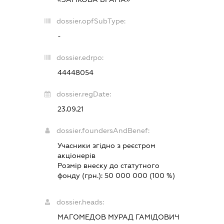
dossier.opfSubType:
-
dossier.edrpo:
44448054
dossier.regDate:
23.09.21
dossier.foundersAndBenef:
Учасники згідно з реєстром
акціонерів
Розмір внеску до статутного
фонду (грн.):
50 000 000
(100 %)
dossier.heads:
МАГОМЕДОВ МУРАД ГАМІДОВИЧ