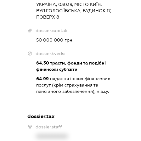
УКРАЇНА, 03039, МІСТО КИЇВ,
ВУЛ.ГОЛОСІЇВСЬКА, БУДИНОК 17,
ПОВЕРХ 8
dossier.capital:
50 000 000 грн.
dossier.kveds:
64.30
трасти, фонди та подібні
фінансові суб'єкти
64.99
надання інших фінансових
послуг (крім страхування та
пенсійного забезпечення), н.в.і.у.
dossier.tax
dossier.staff
XXXXXXXXXX