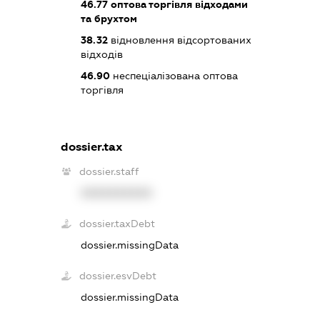
46.77
оптова торгівля відходами
та брухтом
38.32
відновлення відсортованих
відходів
46.90
неспеціалізована оптова
торгівля
dossier.tax
dossier.staff
XXXXXXXXXX
dossier.taxDebt
dossier.missingData
dossier.esvDebt
dossier.missingData