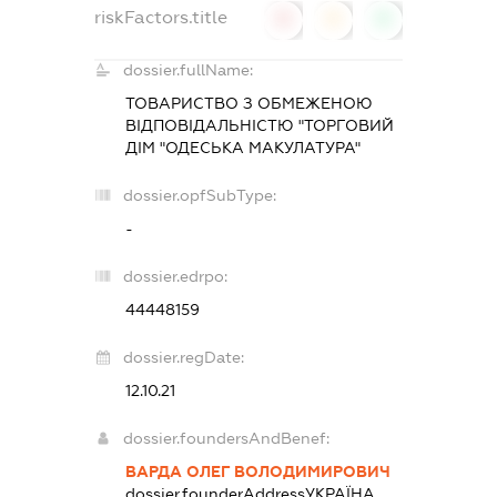
riskFactors.title
0
0
0
dossier.fullName:
ТОВАРИСТВО З ОБМЕЖЕНОЮ
ВІДПОВІДАЛЬНІСТЮ "ТОРГОВИЙ
ДІМ "ОДЕСЬКА МАКУЛАТУРА"
dossier.opfSubType:
-
dossier.edrpo:
44448159
dossier.regDate:
12.10.21
dossier.foundersAndBenef:
ВАРДА ОЛЕГ ВОЛОДИМИРОВИЧ
dossier.founderAddress
УКРАЇНА,