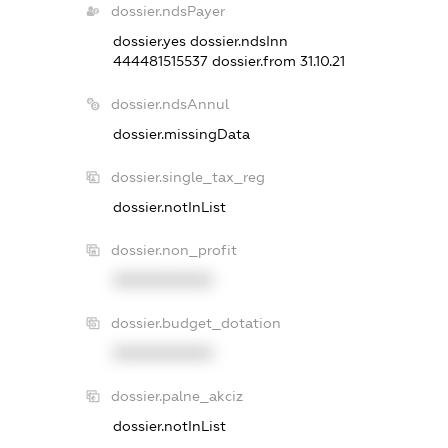
dossier.ndsPayer
dossier.yes
dossier.ndsInn
444481515537
dossier.from 31.10.21
dossier.ndsAnnul
dossier.missingData
dossier.single_tax_reg
dossier.notInList
dossier.non_profit
XXXXXXXXXX
dossier.budget_dotation
XXXXXXXXXX
dossier.palne_akciz
dossier.notInList