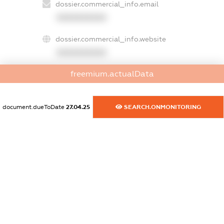
dossier.commercial_info.email
XXXXXXXXXX
dossier.commercial_info.website
XXXXXXXXXX
freemium.actualData
dossier.commercial_info.activity
XXXXXXXXXX
document.dueToDate
27.04.25
SEARCH.ONMONITORING
freemium.exampleText_1
freemium.exampleText_2
freemium.anonymousPerSearch2
FREEMIUM.DETAILS
FREEMIUM.REGISTER