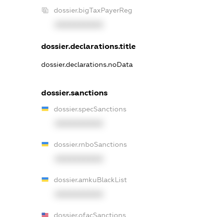
dossier.bigTaxPayerReg
XXXXXXXXXX
dossier.declarations.title
dossier.declarations.noData
dossier.sanctions
dossier.specSanctions
XXXXXXXXXX
dossier.rnboSanctions
XXXXXXXXXX
dossier.amkuBlackList
XXXXXXXXXX
dossier.ofacSanctions