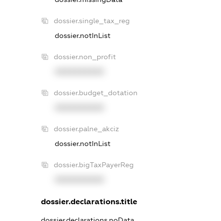
dossier.single_tax_reg
dossier.notInList
dossier.non_profit
XXXXXXXXXX
dossier.budget_dotation
XXXXXXXXXX
dossier.palne_akciz
dossier.notInList
dossier.bigTaxPayerReg
XXXXXXXXXX
dossier.declarations.title
dossier.declarations.noData