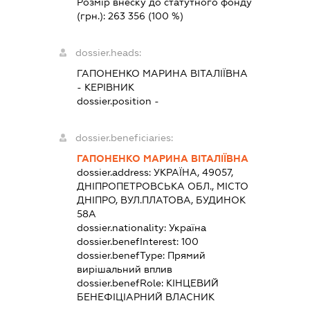
Розмір внеску до статутного фонду
(грн.):
263 356
(100 %)
dossier.heads:
ГАПОНЕНКО МАРИНА ВІТАЛІЇВНА
-
КЕРІВНИК
dossier.position -
dossier.beneficiaries:
ГАПОНЕНКО МАРИНА ВІТАЛІЇВНА
dossier.address:
УКРАЇНА, 49057,
ДНІПРОПЕТРОВСЬКА ОБЛ., МІСТО
ДНІПРО, ВУЛ.ПЛАТОВА, БУДИНОК
58А
dossier.nationality:
Україна
dossier.benefInterest:
100
dossier.benefType:
Прямий
вирішальний вплив
dossier.benefRole:
КІНЦЕВИЙ
БЕНЕФІЦІАРНИЙ ВЛАСНИК