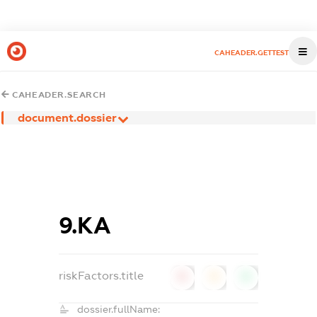
CAHEADER.GETTEST
CAHEADER.SEARCH
document.dossier
9.КА
riskFactors.title
0
0
0
dossier.fullName: