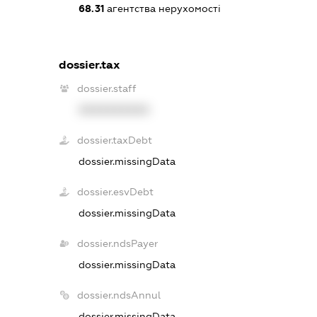
68.31
агентства нерухомості
dossier.tax
dossier.staff
XXXXXXXXXX
dossier.taxDebt
dossier.missingData
dossier.esvDebt
dossier.missingData
dossier.ndsPayer
dossier.missingData
dossier.ndsAnnul
dossier.missingData