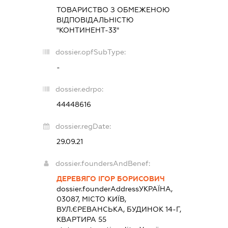
ТОВАРИСТВО З ОБМЕЖЕНОЮ
ВІДПОВІДАЛЬНІСТЮ
"КОНТИНЕНТ-33"
dossier.opfSubType:
-
dossier.edrpo:
44448616
dossier.regDate:
29.09.21
dossier.foundersAndBenef:
ДЕРЕВЯГО ІГОР БОРИСОВИЧ
dossier.founderAddress
УКРАЇНА,
03087, МІСТО КИЇВ,
ВУЛ.ЄРЕВАНСЬКА, БУДИНОК 14-Г,
КВАРТИРА 55