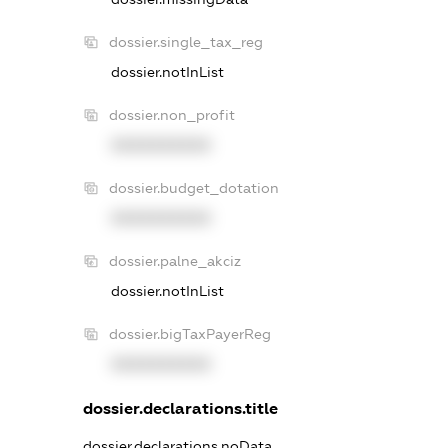
dossier.single_tax_reg
dossier.notInList
dossier.non_profit
XXXXXXXXXX
dossier.budget_dotation
XXXXXXXXXX
dossier.palne_akciz
dossier.notInList
dossier.bigTaxPayerReg
XXXXXXXXXX
dossier.declarations.title
dossier.declarations.noData