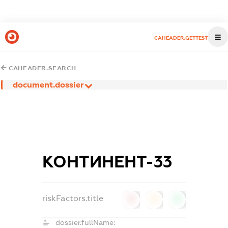
CAHEADER.GETTEST
CAHEADER.SEARCH
document.dossier
КОНТИНЕНТ-33
riskFactors.title
0
0
0
dossier.fullName: