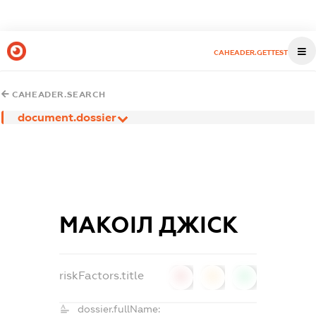
CAHEADER.GETTEST
CAHEADER.SEARCH
document.dossier
МАКОІЛ ДЖІСК
riskFactors.title
0
0
0
dossier.fullName: