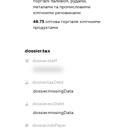
торгівлі паливом, рудами,
металами та промисловими
хімічними речовинами
46.75
оптова торгівля хімічними
продуктами
dossier.tax
dossier.staff
XXXXXXXXXX
dossier.taxDebt
dossier.missingData
dossier.esvDebt
dossier.missingData
dossier.ndsPayer