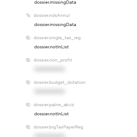
dossier.missingData
dossier.ndsAnnul
dossier.missingData
dossier.single_tax_reg
dossier.notInList
dossier.non_profit
XXXXXXXXXX
dossier.budget_dotation
XXXXXXXXXX
dossier.palne_akciz
dossier.notInList
dossier.bigTaxPayerReg
XXXXXXXXXX