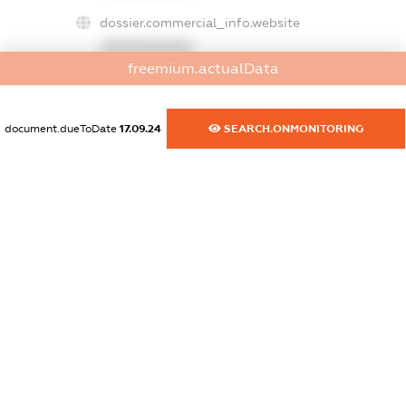
dossier.commercial_info.website
XXXXXXXXXX
freemium.actualData
dossier.commercial_info.activity
XXXXXXXXXX
document.dueToDate
17.09.24
SEARCH.ONMONITORING
freemium.exampleText_1
freemium.exampleText_2
freemium.anonymousPerSearch2
FREEMIUM.DETAILS
FREEMIUM.REGISTER