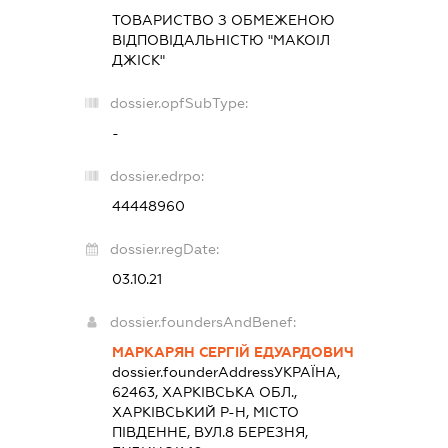
ТОВАРИСТВО З ОБМЕЖЕНОЮ
ВІДПОВІДАЛЬНІСТЮ "МАКОІЛ
ДЖІСК"
dossier.opfSubType:
-
dossier.edrpo:
44448960
dossier.regDate:
03.10.21
dossier.foundersAndBenef:
МАРКАРЯН СЕРГІЙ ЕДУАРДОВИЧ
dossier.founderAddress
УКРАЇНА,
62463, ХАРКІВСЬКА ОБЛ.,
ХАРКІВСЬКИЙ Р-Н, МІСТО
ПІВДЕННЕ, ВУЛ.8 БЕРЕЗНЯ,