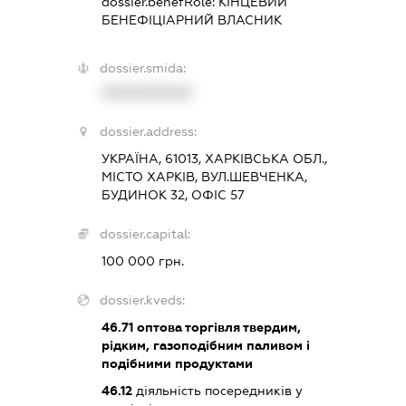
dossier.benefRole:
КІНЦЕВИЙ
БЕНЕФІЦІАРНИЙ ВЛАСНИК
dossier.smida:
XXXXXXXXXX
dossier.address:
УКРАЇНА, 61013, ХАРКІВСЬКА ОБЛ.,
МІСТО ХАРКІВ, ВУЛ.ШЕВЧЕНКА,
БУДИНОК 32, ОФІС 57
dossier.capital:
100 000 грн.
dossier.kveds:
46.71
оптова торгівля твердим,
рідким, газоподібним паливом і
подібними продуктами
46.12
діяльність посередників у