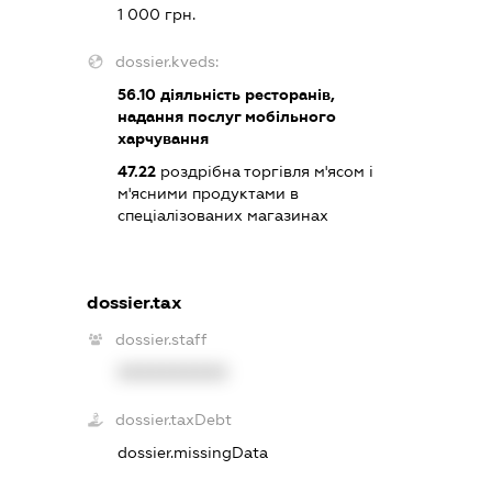
1 000 грн.
dossier.kveds:
56.10
діяльність ресторанів,
надання послуг мобільного
харчування
47.22
роздрібна торгівля м'ясом і
м'ясними продуктами в
спеціалізованих магазинах
dossier.tax
dossier.staff
XXXXXXXXXX
dossier.taxDebt
dossier.missingData