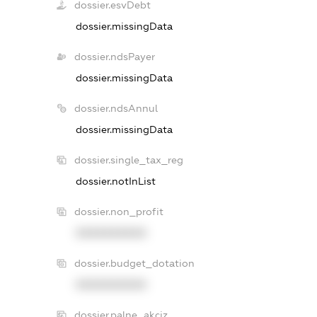
dossier.esvDebt
dossier.missingData
dossier.ndsPayer
dossier.missingData
dossier.ndsAnnul
dossier.missingData
dossier.single_tax_reg
dossier.notInList
dossier.non_profit
XXXXXXXXXX
dossier.budget_dotation
XXXXXXXXXX
dossier.palne_akciz