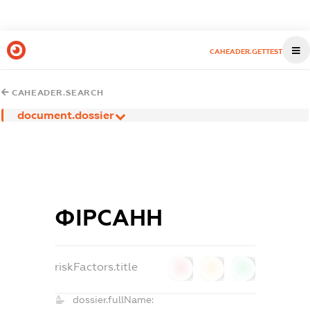
CAHEADER.GETTEST
CAHEADER.SEARCH
document.dossier
ФІРСАНН
riskFactors.title
0
0
0
dossier.fullName: