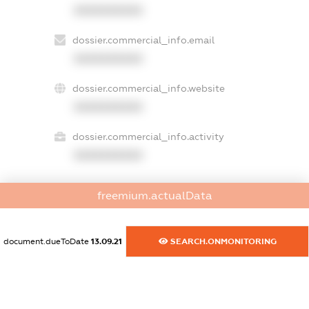
XXXXXXXXXX
dossier.commercial_info.email
XXXXXXXXXX
dossier.commercial_info.website
XXXXXXXXXX
dossier.commercial_info.activity
XXXXXXXXXX
freemium.actualData
freemium.exampleText_1
freemium.exampleText_2
freemium.anonymousPerSearch2
document.dueToDate
13.09.21
SEARCH.ONMONITORING
FREEMIUM.DETAILS
FREEMIUM.REGISTER