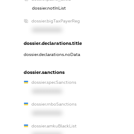
dossier.notInList
dossier.bigTaxPayerReg
XXXXXXXXXX
dossier.declarations.title
dossier.declarations.noData
dossier.sanctions
dossier.specSanctions
XXXXXXXXXX
dossier.rnboSanctions
XXXXXXXXXX
dossier.amkuBlackList