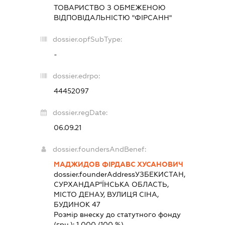
ТОВАРИСТВО З ОБМЕЖЕНОЮ
ВІДПОВІДАЛЬНІСТЮ "ФІРСАНН"
dossier.opfSubType:
-
dossier.edrpo:
44452097
dossier.regDate:
06.09.21
dossier.foundersAndBenef:
МАДЖИДОВ ФІРДАВС ХУСАНОВИЧ
dossier.founderAddress
УЗБЕКИСТАН,
СУРХАНДАР"ЇНСЬКА ОБЛАСТЬ,
МІСТО ДЕНАУ, ВУЛИЦЯ СІНА,
БУДИНОК 47
Розмір внеску до статутного фонду
(грн.):
1 000
(100 %)