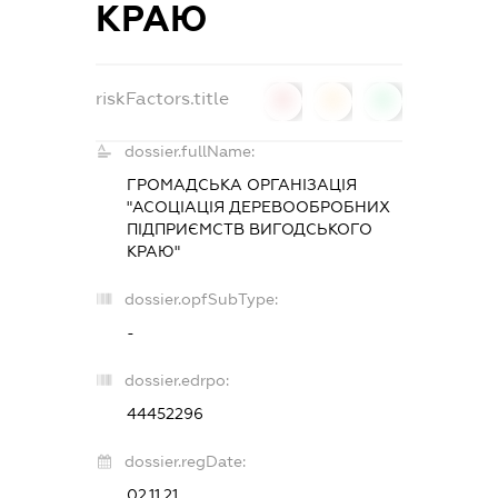
КРАЮ
riskFactors.title
0
0
0
dossier.fullName:
ГРОМАДСЬКА ОРГАНІЗАЦІЯ
"АСОЦІАЦІЯ ДЕРЕВООБРОБНИХ
ПІДПРИЄМСТВ ВИГОДСЬКОГО
КРАЮ"
dossier.opfSubType:
-
dossier.edrpo:
44452296
dossier.regDate:
02.11.21