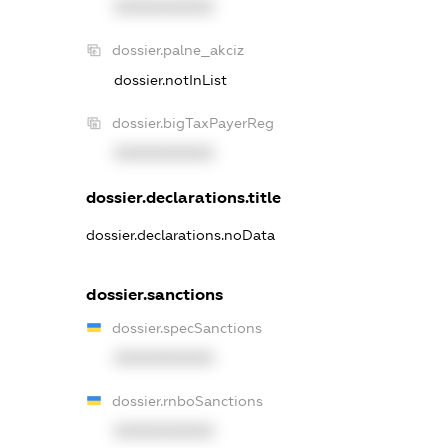
XXXXXXXXXX
dossier.palne_akciz
dossier.notInList
dossier.bigTaxPayerReg
XXXXXXXXXX
dossier.declarations.title
dossier.declarations.noData
dossier.sanctions
dossier.specSanctions
XXXXXXXXXX
dossier.rnboSanctions
XXXXXXXXXX