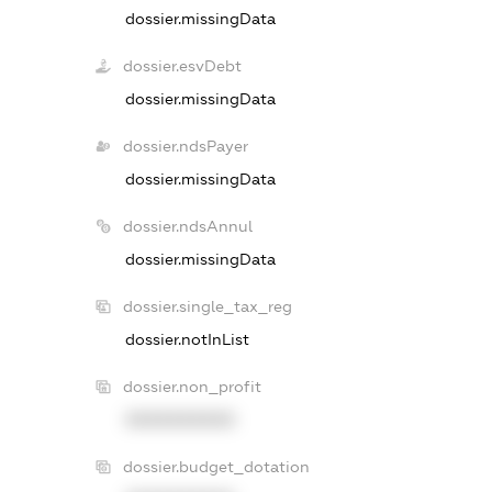
dossier.missingData
dossier.esvDebt
dossier.missingData
dossier.ndsPayer
dossier.missingData
dossier.ndsAnnul
dossier.missingData
dossier.single_tax_reg
dossier.notInList
dossier.non_profit
XXXXXXXXXX
dossier.budget_dotation