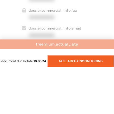
dossier.commercial_info.fax
XXXXXXXXXX
dossier.commercial_info.email
XXXXXXXXXX
freemium.actualData
dossier.commercial_info.website
XXXXXXXXXX
document.dueToDate
18.05.24
SEARCH.ONMONITORING
dossier.commercial_info.activity
XXXXXXXXXX
freemium.exampleText_1
freemium.exampleText_2
freemium.anonymousPerSearch2
FREEMIUM.DETAILS