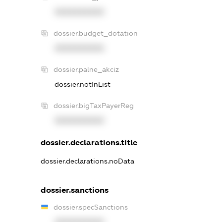
XXXXXXXXXX
dossier.budget_dotation
XXXXXXXXXX
dossier.palne_akciz
dossier.notInList
dossier.bigTaxPayerReg
XXXXXXXXXX
dossier.declarations.title
dossier.declarations.noData
dossier.sanctions
dossier.specSanctions
XXXXXXXXXX