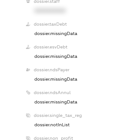
dossier.staff
XXXXXXXXXX
dossier.taxDebt
dossier.missingData
dossier.esvDebt
dossier.missingData
dossier.ndsPayer
dossier.missingData
dossier.ndsAnnul
dossier.missingData
dossier.single_tax_reg
dossier.notInList
dossier.non_profit