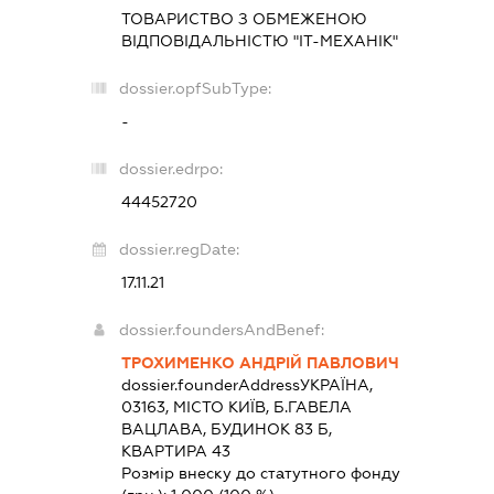
ТОВАРИСТВО З ОБМЕЖЕНОЮ
ВІДПОВІДАЛЬНІСТЮ "ІТ-МЕХАНІК"
dossier.opfSubType:
-
dossier.edrpo:
44452720
dossier.regDate:
17.11.21
dossier.foundersAndBenef:
ТРОХИМЕНКО АНДРІЙ ПАВЛОВИЧ
dossier.founderAddress
УКРАЇНА,
03163, МІСТО КИЇВ, Б.ГАВЕЛА
ВАЦЛАВА, БУДИНОК 83 Б,
КВАРТИРА 43
Розмір внеску до статутного фонду