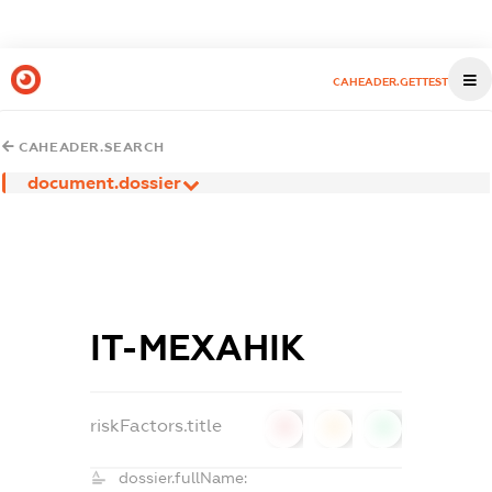
CAHEADER.GETTEST
CAHEADER.SEARCH
document.dossier
ІТ-МЕХАНІК
riskFactors.title
0
0
0
dossier.fullName: