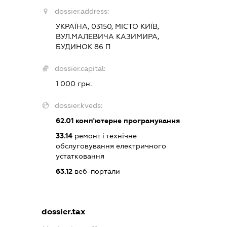
dossier.address:
УКРАЇНА, 03150, МІСТО КИЇВ,
ВУЛ.МАЛЕВИЧА КАЗИМИРА,
БУДИНОК 86 П
dossier.capital:
1 000 грн.
dossier.kveds:
62.01
комп'ютерне програмування
33.14
ремонт і технічне
обслуговування електричного
устатковання
63.12
веб-портали
dossier.tax