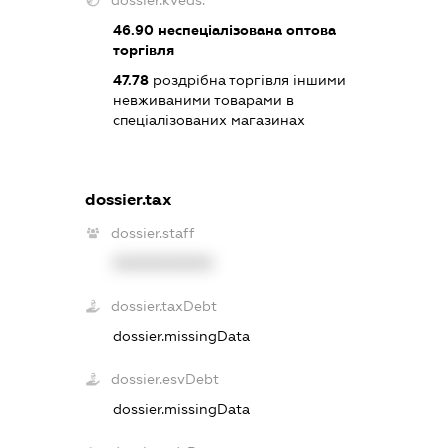
46.90
неспеціалізована оптова
торгівля
47.78
роздрібна торгівля іншими
невживаними товарами в
спеціалізованих магазинах
dossier.tax
dossier.staff
XXXXXXXXXX
dossier.taxDebt
dossier.missingData
dossier.esvDebt
dossier.missingData