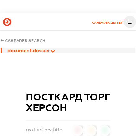
CAHEADER.GETTEST
CAHEADER.SEARCH
document.dossier
ПОСТКАРД ТОРГ
ХЕРСОН
riskFactors.title
0
0
0