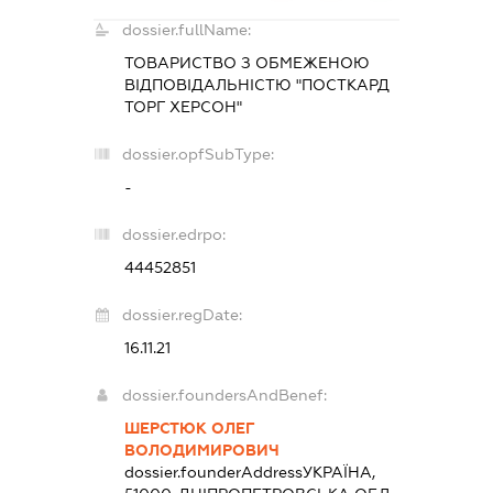
dossier.fullName:
ТОВАРИСТВО З ОБМЕЖЕНОЮ
ВІДПОВІДАЛЬНІСТЮ "ПОСТКАРД
ТОРГ ХЕРСОН"
dossier.opfSubType:
-
dossier.edrpo:
44452851
dossier.regDate:
16.11.21
dossier.foundersAndBenef:
ШЕРСТЮК ОЛЕГ
ВОЛОДИМИРОВИЧ
dossier.founderAddress
УКРАЇНА,