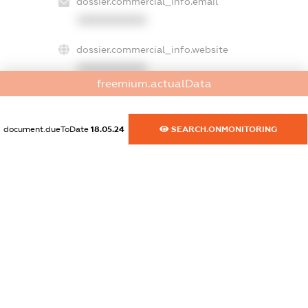
dossier.commercial_info.email
XXXXXXXXXX
dossier.commercial_info.website
XXXXXXXXXX
freemium.actualData
dossier.commercial_info.activity
XXXXXXXXXX
document.dueToDate
18.05.24
SEARCH.ONMONITORING
freemium.exampleText_1
freemium.exampleText_2
freemium.anonymousPerSearch2
FREEMIUM.DETAILS
FREEMIUM.REGISTER