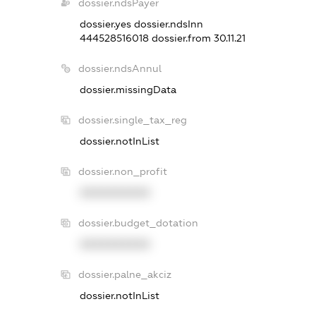
dossier.ndsPayer
dossier.yes
dossier.ndsInn
444528516018
dossier.from 30.11.21
dossier.ndsAnnul
dossier.missingData
dossier.single_tax_reg
dossier.notInList
dossier.non_profit
XXXXXXXXXX
dossier.budget_dotation
XXXXXXXXXX
dossier.palne_akciz
dossier.notInList