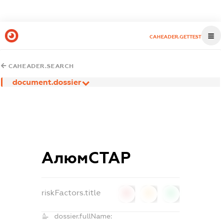
CAHEADER.GETTEST
CAHEADER.SEARCH
document.dossier
АлюмСТАР
riskFactors.title
0
0
0
dossier.fullName: