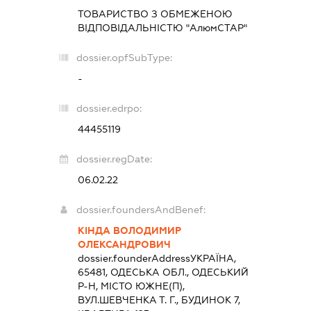
ТОВАРИСТВО З ОБМЕЖЕНОЮ
ВІДПОВІДАЛЬНІСТЮ "АлюмСТАР"
dossier.opfSubType:
-
dossier.edrpo:
44455119
dossier.regDate:
06.02.22
dossier.foundersAndBenef:
КІНДА ВОЛОДИМИР
ОЛЕКСАНДРОВИЧ
dossier.founderAddress
УКРАЇНА,
65481, ОДЕСЬКА ОБЛ., ОДЕСЬКИЙ
Р-Н, МІСТО ЮЖНЕ(П),
ВУЛ.ШЕВЧЕНКА Т. Г., БУДИНОК 7,