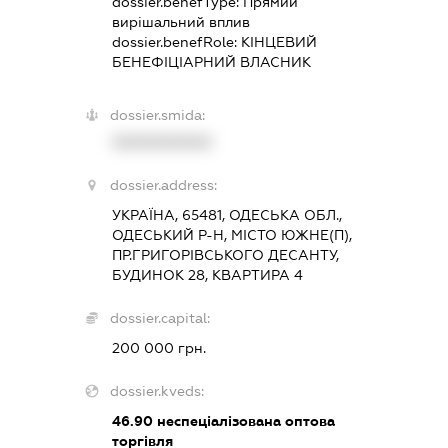
dossier.benefType:
Прямий
вирішальний вплив
dossier.benefRole:
КІНЦЕВИЙ
БЕНЕФІЦІАРНИЙ ВЛАСНИК
dossier.smida:
XXXXXXXXXX
dossier.address:
УКРАЇНА, 65481, ОДЕСЬКА ОБЛ.,
ОДЕСЬКИЙ Р-Н, МІСТО ЮЖНЕ(П),
ПР.ГРИГОРІВСЬКОГО ДЕСАНТУ,
БУДИНОК 28, КВАРТИРА 4
dossier.capital:
200 000 грн.
dossier.kveds:
46.90
неспеціалізована оптова
торгівля