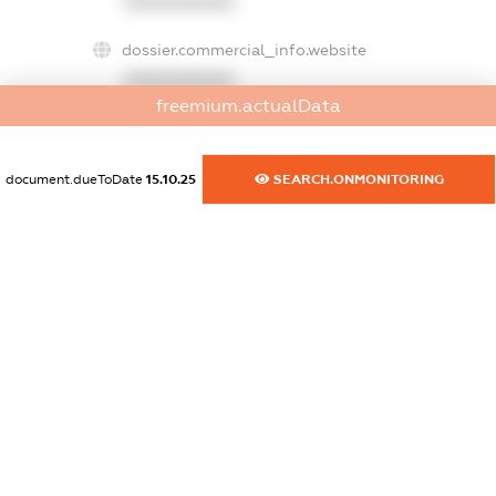
XXXXXXXXXX
dossier.commercial_info.website
XXXXXXXXXX
freemium.actualData
dossier.commercial_info.activity
XXXXXXXXXX
document.dueToDate
15.10.25
SEARCH.ONMONITORING
freemium.exampleText_1
freemium.exampleText_2
freemium.anonymousPerSearch2
FREEMIUM.DETAILS
FREEMIUM.REGISTER