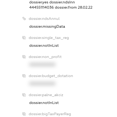
dossier.yes
dossier.ndsInn
444551114036
dossier.from 28.02.22
dossier.ndsAnnul
dossier.missingData
dossier.single_tax_reg
dossier.notInList
dossier.non_profit
XXXXXXXXXX
dossier.budget_dotation
XXXXXXXXXX
dossier.palne_akciz
dossier.notInList
dossier.bigTaxPayerReg