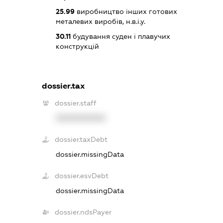
25.99
виробництво інших готових
металевих виробів, н.в.і.у.
30.11
будування суден і плавучих
конструкцій
dossier.tax
dossier.staff
XXXXXXXXXX
dossier.taxDebt
dossier.missingData
dossier.esvDebt
dossier.missingData
dossier.ndsPayer