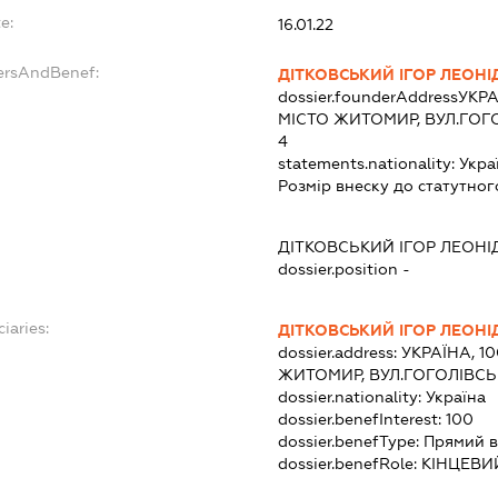
e:
16.01.22
ersAndBenef:
ДІТКОВСЬКИЙ ІГОР ЛЕОН
dossier.founderAddress
УКРА
МІСТО ЖИТОМИР, ВУЛ.ГОГ
4
statements.nationality:
Укра
Розмір внеску до статутног
ДІТКОВСЬКИЙ ІГОР ЛЕОН
dossier.position -
iaries:
ДІТКОВСЬКИЙ ІГОР ЛЕОН
dossier.address:
УКРАЇНА, 1
ЖИТОМИР, ВУЛ.ГОГОЛІВСЬ
dossier.nationality:
Україна
dossier.benefInterest:
100
dossier.benefType:
Прямий в
dossier.benefRole:
КІНЦЕВИ