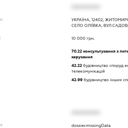
XXXXXXXXXX
s:
УКРАЇНА, 12402, ЖИТОМИ
СЕЛО ОЛІЇВКА, ВУЛ.САДОВ
:
10 000 грн.
70.22
консультування з пита
керування
42.22
будівництво споруд е
телекомунікацій
42.99
будівництво інших спор
XXXXXXXXXX
bt
dossier.missingData