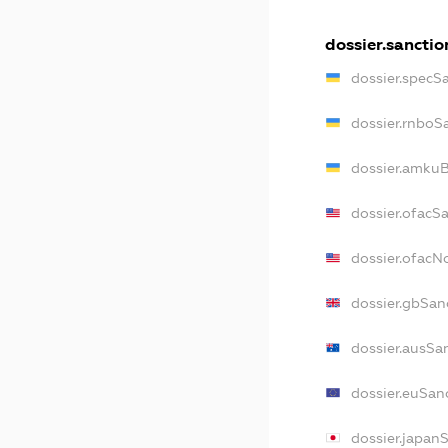
dossier.sanctio
dossier.specS
dossier.rnboS
dossier.amkuB
dossier.ofacS
dossier.ofac
dossier.gbSan
dossier.ausSa
dossier.euSan
dossier.japan