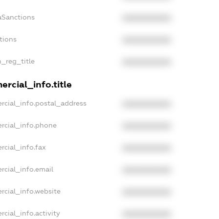
aSanctions
XXXXXXXXXX
tions
XXXXXXXXXX
n_reg_title
XXXXXXXXXX
rcial_info.title
rcial_info.postal_address
XXXXXXXXXX
rcial_info.phone
XXXXXXXXXX
rcial_info.fax
XXXXXXXXXX
rcial_info.email
XXXXXXXXXX
rcial_info.website
XXXXXXXXXX
cial_info.activity
XXXXXXXXXX