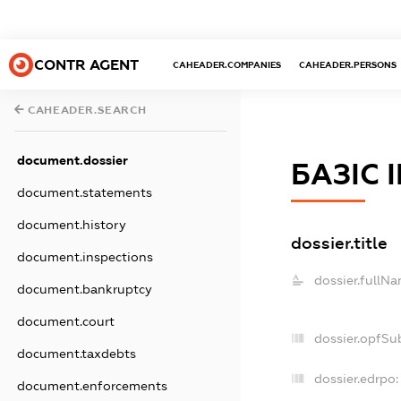
CONTR AGENT
CAHEADER.COMPANIES
CAHEADER.PERSONS
CAHEADER.SEARCH
document.dossier
БАЗІС 
document.statements
document.history
dossier.title
document.inspections
dossier.fullNa
document.bankruptcy
document.court
dossier.opfSu
document.taxdebts
dossier.edrpo:
document.enforcements