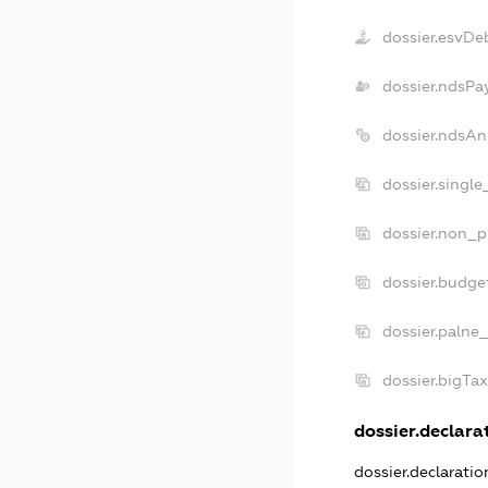
dossier.esvDe
dossier.ndsPa
dossier.ndsAn
dossier.singl
dossier.non_p
dossier.budge
dossier.palne_
dossier.bigTa
dossier.declarat
dossier.declarati