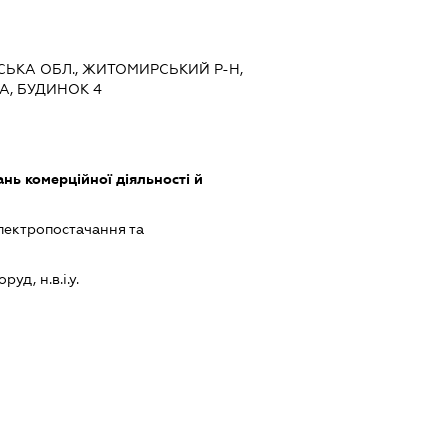
РСЬКА ОБЛ., ЖИТОМИРСЬКИЙ Р-Н,
А, БУДИНОК 4
нь комерційної діяльності й
лектропостачання та
уд, н.в.і.у.