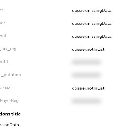
bt
dossier.missingData
yer
dossier.missingData
nul
dossier.missingData
e_tax_reg
dossier.notInList
rofit
XXXXXXXXXX
t_dotation
XXXXXXXXXX
akciz
dossier.notInList
xPayerReg
XXXXXXXXXX
ions.title
ons.noData