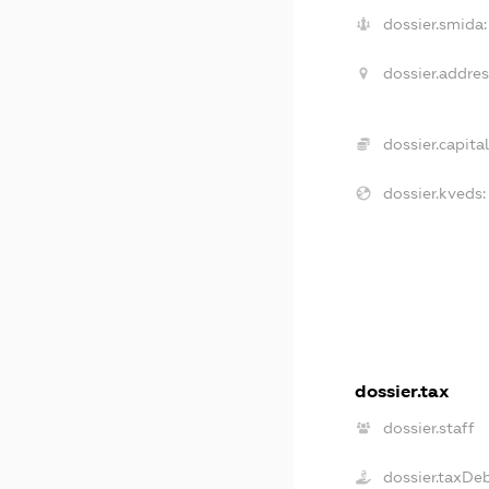
dossier.smida:
dossier.addres
dossier.capital
dossier.kveds:
dossier.tax
dossier.staff
dossier.taxDe