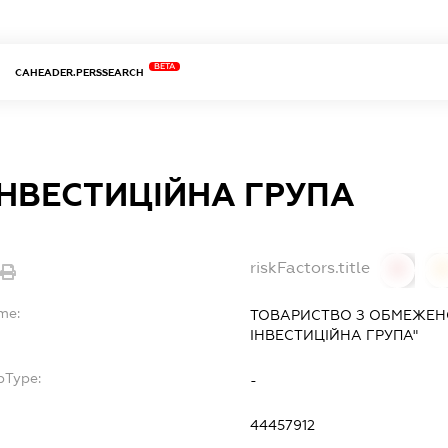
BETA
CAHEADER.PERSSEARCH
ІНВЕСТИЦІЙНА ГРУПА
riskFactors.title
0
0
me:
ТОВАРИСТВО З ОБМЕЖЕНО
ІНВЕСТИЦІЙНА ГРУПА"
bType:
-
44457912