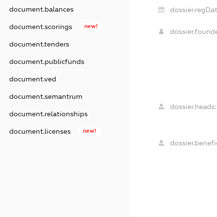
document.balances
dossier.regDat
document.scorings
new!
dossier.found
document.tenders
document.publicfunds
document.ved
document.semantrum
dossier.heads:
document.relationships
document.licenses
new!
dossier.benefic