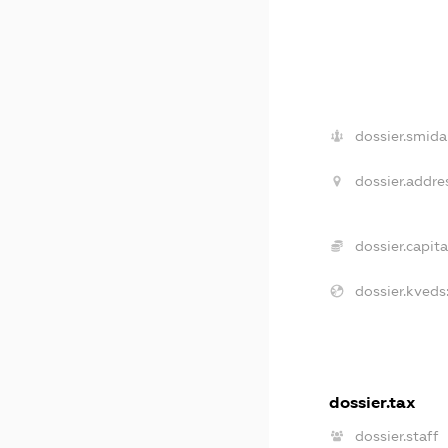
dossier.smida
dossier.addre
dossier.capita
dossier.kveds
dossier.tax
dossier.staff