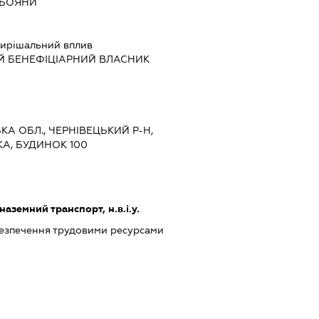
 БОЯНИ
ирішальний вплив
Й БЕНЕФІЦІАРНИЙ ВЛАСНИК
ЬКА ОБЛ., ЧЕРНІВЕЦЬКИЙ Р-Н,
КА, БУДИНОК 100
земний транспорт, н.в.і.у.
абезпечення трудовими ресурсами