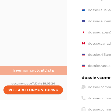
dossier.ausSa
dossier.euSan
dossier.japan
dossier.cana
dossier.rfSan
dossier.russi
freemium.actualData
dossier.comm
document.dueToDate
18.05.24
dossier.comm
SEARCH.ONMONITORING
dossier.comm
dossier.comme