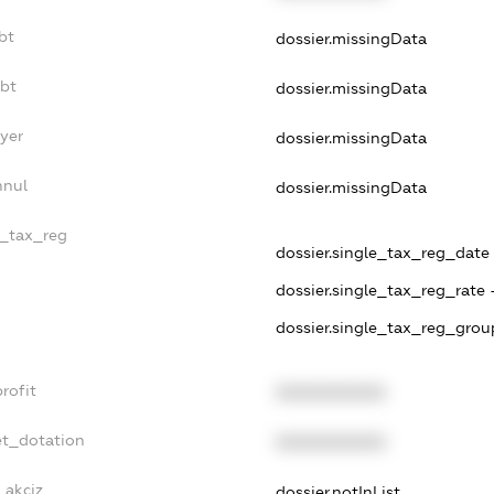
bt
dossier.missingData
ebt
dossier.missingData
yer
dossier.missingData
nnul
dossier.missingData
e_tax_reg
dossier.single_tax_reg_date -
dossier.single_tax_reg_rate 
dossier.single_tax_reg_grou
rofit
XXXXXXXXXX
et_dotation
XXXXXXXXXX
_akciz
dossier.notInList