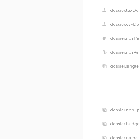
dossier.taxDe
dossier.esvD
dossier.ndsPa
dossier.ndsA
dossier.singl
dossier.non_p
dossier.budg
dossier.palne