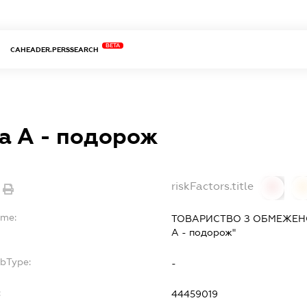
BETA
CAHEADER.PERSSEARCH
та А - подорож
riskFactors.title
0
ame:
ТОВАРИСТВО З ОБМЕЖЕНО
А - подорож"
ubType:
-
:
44459019