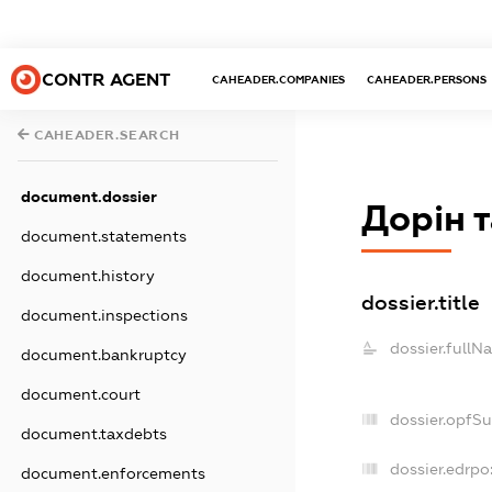
CONTR AGENT
CAHEADER.COMPANIES
CAHEADER.PERSONS
CAHEADER.SEARCH
document.dossier
Дорін 
document.statements
document.history
dossier.title
document.inspections
dossier.fullN
document.bankruptcy
document.court
dossier.opfS
document.taxdebts
dossier.edrpo
document.enforcements