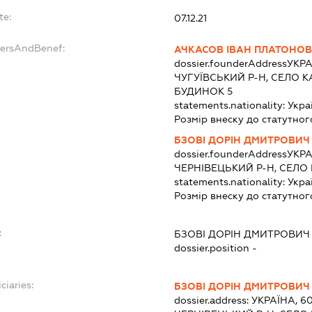
te:
07.12.21
dersAndBenef:
АЧКАСОВ ІВАН ПЛАТОНО
dossier.founderAddress
УКРА
ЧУГУЇВСЬКИЙ Р-Н, СЕЛО К
БУДИНОК 5
statements.nationality:
Укра
Розмір внеску до статутног
БЗОВІ ДОРІН ДМИТРОВИЧ
dossier.founderAddress
УКРА
ЧЕРНІВЕЦЬКИЙ Р-Н, СЕЛО
statements.nationality:
Укра
Розмір внеску до статутног
:
БЗОВІ ДОРІН ДМИТРОВИЧ
dossier.position -
ciaries:
БЗОВІ ДОРІН ДМИТРОВИЧ
dossier.address:
УКРАЇНА, 6