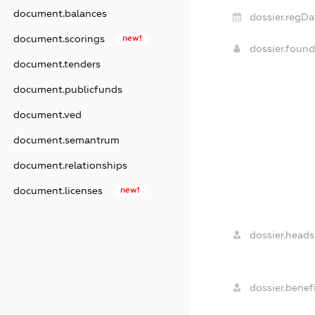
document.balances
dossier.regDa
document.scorings
new!
dossier.foun
document.tenders
document.publicfunds
document.ved
document.semantrum
document.relationships
document.licenses
new!
dossier.heads
dossier.benefi