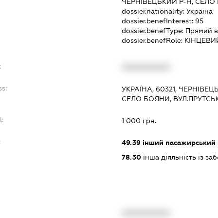
ЧЕРНІВЕЦЬКИЙ Р-Н, СЕЛО
dossier.nationality:
Україна
dossier.benefInterest:
95
dossier.benefType:
Прямий в
dossier.benefRole:
КІНЦЕВИ
:
XXXXXXXXXX
ss:
УКРАЇНА, 60321, ЧЕРНІВЕЦ
СЕЛО БОЯНИ, ВУЛ.ПРУТСЬ
l:
1 000 грн.
:
49.39
інший пасажирський на
78.30
інша діяльність із з
XXXXXXXXXX