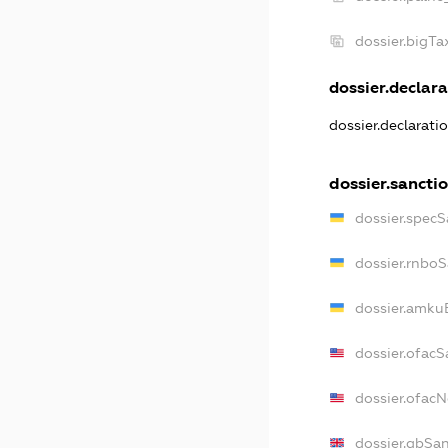
dossier.bigT
dossier.declara
dossier.declarati
dossier.sancti
dossier.specS
dossier.rnbo
dossier.amku
dossier.ofacS
dossier.ofac
dossier.gbSa