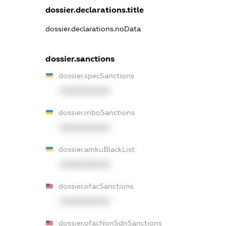
dossier.declarations.title
dossier.declarations.noData
dossier.sanctions
dossier.specSanctions
XXXXXXXXXX
dossier.rnboSanctions
XXXXXXXXXX
dossier.amkuBlackList
XXXXXXXXXX
dossier.ofacSanctions
XXXXXXXXXX
dossier.ofacNonSdnSanctions