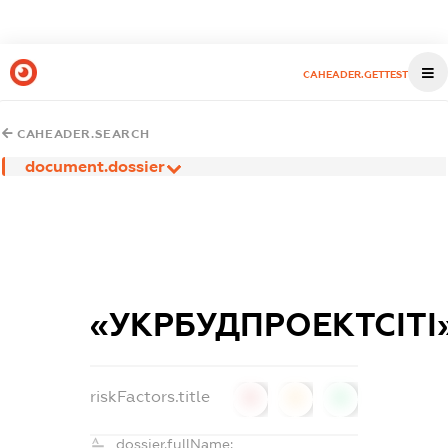
CAHEADER.GETTEST
CAHEADER.SEARCH
document.dossier
«УКРБУДПРОЕКТСІТІ
riskFactors.title
0
0
0
dossier.fullName: