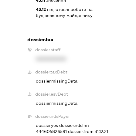
43.11
знесення
43.12
підготовчі роботи на
будівельному майданчику
dossier.tax
dossier.staff
XXXXXXXXXX
dossier.taxDebt
dossier.missingData
dossier.esvDebt
dossier.missingData
dossier.ndsPayer
dossier.yes
dossier.ndsInn
444605826591
dossier.from 31.12.21