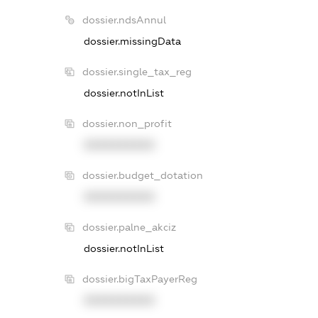
dossier.ndsAnnul
dossier.missingData
dossier.single_tax_reg
dossier.notInList
dossier.non_profit
XXXXXXXXXX
dossier.budget_dotation
XXXXXXXXXX
dossier.palne_akciz
dossier.notInList
dossier.bigTaxPayerReg
XXXXXXXXXX