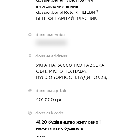
вирішальний вплив
dossier.benefRole:
КІНЦЕВИЙ
БЕНЕФІЦІАРНИЙ ВЛАСНИК
dossier.smida:
XXXXXXXXXX
dossier.address:
УКРАЇНА, 36000, ПОЛТАВСЬКА
ОБЛ., МІСТО ПОЛТАВА,
ВУЛ.СОБОРНОСТІ, БУДИНОК 33, .
dossier.capital:
401 000 грн.
dossier.kveds:
41.20
будівництво житлових і
нежитлових будівель