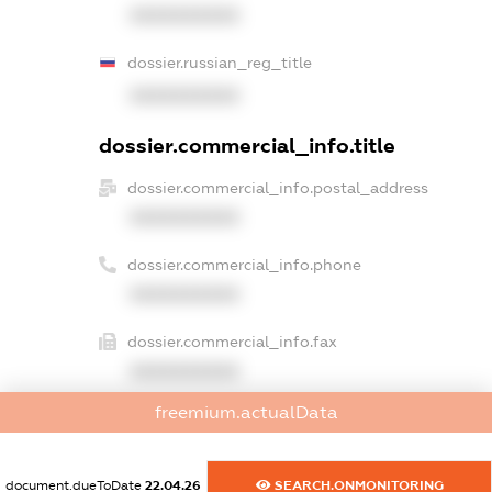
XXXXXXXXXX
dossier.russian_reg_title
XXXXXXXXXX
dossier.commercial_info.title
dossier.commercial_info.postal_address
XXXXXXXXXX
dossier.commercial_info.phone
XXXXXXXXXX
dossier.commercial_info.fax
XXXXXXXXXX
freemium.actualData
dossier.commercial_info.email
XXXXXXXXXX
document.dueToDate
22.04.26
SEARCH.ONMONITORING