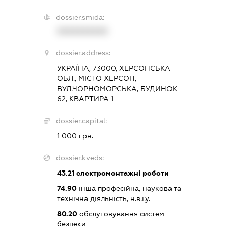
dossier.smida:
XXXXXXXXXX
dossier.address:
УКРАЇНА, 73000, ХЕРСОНСЬКА
ОБЛ., МІСТО ХЕРСОН,
ВУЛ.ЧОРНОМОРСЬКА, БУДИНОК
62, КВАРТИРА 1
dossier.capital:
1 000 грн.
dossier.kveds:
43.21
електромонтажні роботи
74.90
інша професійна, наукова та
технічна діяльність, н.в.і.у.
80.20
обслуговування систем
безпеки