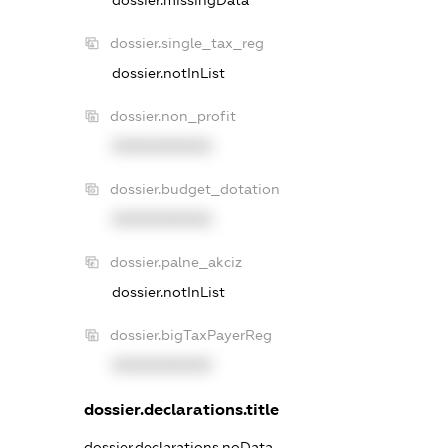
dossier.single_tax_reg
dossier.notInList
dossier.non_profit
XXXXXXXXXX
dossier.budget_dotation
XXXXXXXXXX
dossier.palne_akciz
dossier.notInList
dossier.bigTaxPayerReg
XXXXXXXXXX
dossier.declarations.title
dossier.declarations.noData