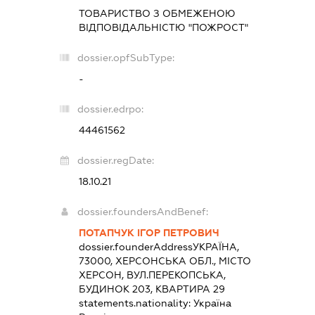
ТОВАРИСТВО З ОБМЕЖЕНОЮ
ВІДПОВІДАЛЬНІСТЮ "ПОЖРОСТ"
dossier.opfSubType:
-
dossier.edrpo:
44461562
dossier.regDate:
18.10.21
dossier.foundersAndBenef:
ПОТАПЧУК ІГОР ПЕТРОВИЧ
dossier.founderAddress
УКРАЇНА,
73000, ХЕРСОНСЬКА ОБЛ., МІСТО
ХЕРСОН, ВУЛ.ПЕРЕКОПСЬКА,
БУДИНОК 203, КВАРТИРА 29
statements.nationality:
Україна