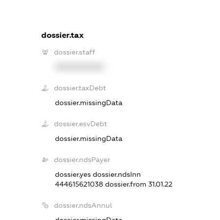
dossier.tax
dossier.staff
XXXXXXXXXX
dossier.taxDebt
dossier.missingData
dossier.esvDebt
dossier.missingData
dossier.ndsPayer
dossier.yes
dossier.ndsInn
444615621038
dossier.from 31.01.22
dossier.ndsAnnul
dossier.missingData