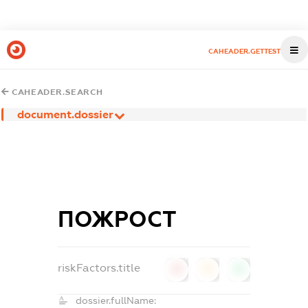
CAHEADER.GETTEST
CAHEADER.SEARCH
document.dossier
ПОЖРОСТ
riskFactors.title
0
0
0
dossier.fullName: