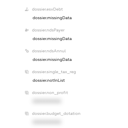
dossier.esvDebt
dossier.missingData
dossier.ndsPayer
dossier.missingData
dossier.ndsAnnul
dossier.missingData
dossier.single_tax_reg
dossier.notInList
dossier.non_profit
XXXXXXXXXX
dossier.budget_dotation
XXXXXXXXXX