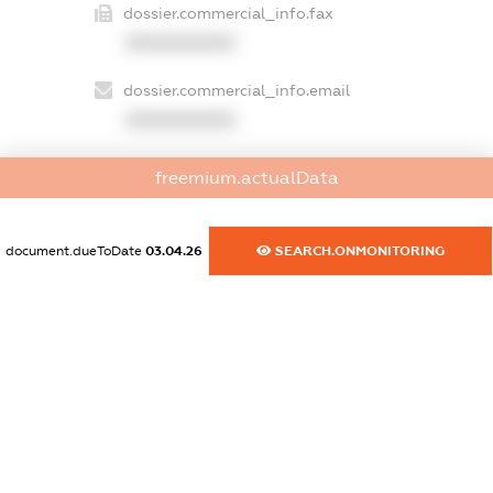
dossier.commercial_info.fax
XXXXXXXXXX
dossier.commercial_info.email
XXXXXXXXXX
dossier.commercial_info.website
freemium.actualData
XXXXXXXXXX
dossier.commercial_info.activity
document.dueToDate
03.04.26
SEARCH.ONMONITORING
XXXXXXXXXX
freemium.exampleText_1
freemium.exampleText_2
freemium.anonymousPerSearch2
FREEMIUM.DETAILS
FREEMIUM.REGISTER