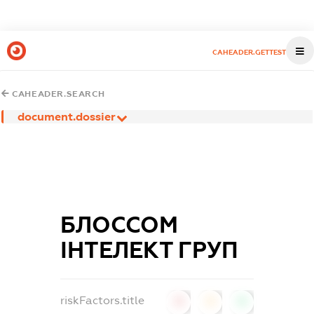
CAHEADER.GETTEST
CAHEADER.SEARCH
document.dossier
БЛОССОМ
ІНТЕЛЕКТ ГРУП
riskFactors.title
0
0
0