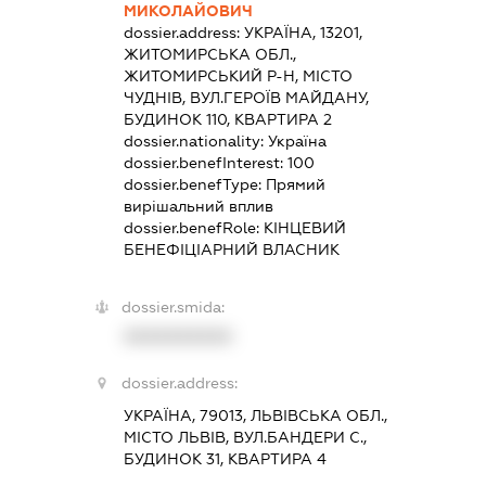
МИКОЛАЙОВИЧ
dossier.address:
УКРАЇНА, 13201,
ЖИТОМИРСЬКА ОБЛ.,
ЖИТОМИРСЬКИЙ Р-Н, МІСТО
ЧУДНІВ, ВУЛ.ГЕРОЇВ МАЙДАНУ,
БУДИНОК 110, КВАРТИРА 2
dossier.nationality:
Україна
dossier.benefInterest:
100
dossier.benefType:
Прямий
вирішальний вплив
dossier.benefRole:
КІНЦЕВИЙ
БЕНЕФІЦІАРНИЙ ВЛАСНИК
dossier.smida:
XXXXXXXXXX
dossier.address:
УКРАЇНА, 79013, ЛЬВІВСЬКА ОБЛ.,
МІСТО ЛЬВІВ, ВУЛ.БАНДЕРИ С.,
БУДИНОК 31, КВАРТИРА 4