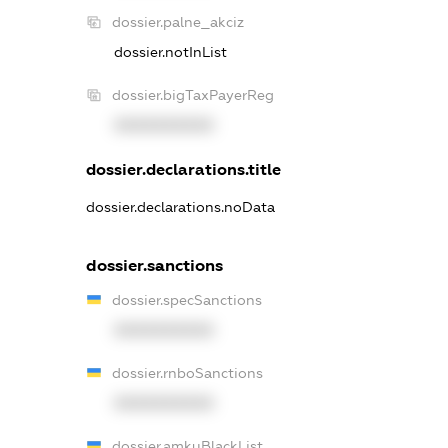
dossier.palne_akciz
dossier.notInList
dossier.bigTaxPayerReg
XXXXXXXXXX
dossier.declarations.title
dossier.declarations.noData
dossier.sanctions
dossier.specSanctions
XXXXXXXXXX
dossier.rnboSanctions
XXXXXXXXXX
dossier.amkuBlackList