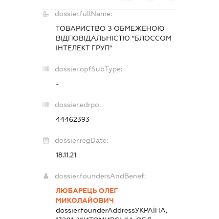
dossier.fullName:
ТОВАРИСТВО З ОБМЕЖЕНОЮ
ВІДПОВІДАЛЬНІСТЮ "БЛОССОМ
ІНТЕЛЕКТ ГРУП"
dossier.opfSubType:
-
dossier.edrpo:
44462393
dossier.regDate:
18.11.21
dossier.foundersAndBenef:
ЛЮБАРЕЦЬ ОЛЕГ
МИКОЛАЙОВИЧ
dossier.founderAddress
УКРАЇНА,