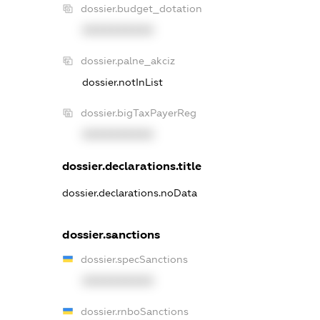
dossier.budget_dotation
XXXXXXXXXX
dossier.palne_akciz
dossier.notInList
dossier.bigTaxPayerReg
XXXXXXXXXX
dossier.declarations.title
dossier.declarations.noData
dossier.sanctions
dossier.specSanctions
XXXXXXXXXX
dossier.rnboSanctions