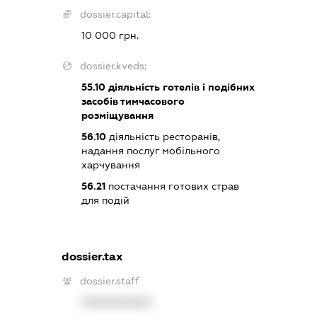
dossier.capital:
10 000 грн.
dossier.kveds:
55.10
діяльність готелів і подібних
засобів тимчасового
розміщування
56.10
діяльність ресторанів,
надання послуг мобільного
харчування
56.21
постачання готових страв
для подій
dossier.tax
dossier.staff
XXXXXXXXXX