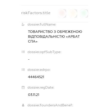
riskFactors.title
0
0
0
dossier.fullName:
ТОВАРИСТВО З ОБМЕЖЕНОЮ
ВІДПОВІДАЛЬНІСТЮ «АРБАТ
СПА»
dossier.opfSubType:
-
dossier.edrpo:
44464521
dossier.regDate:
03.11.21
dossier.foundersAndBenef: