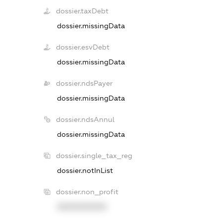
dossier.taxDebt
dossier.missingData
dossier.esvDebt
dossier.missingData
dossier.ndsPayer
dossier.missingData
dossier.ndsAnnul
dossier.missingData
dossier.single_tax_reg
dossier.notInList
dossier.non_profit
XXXXXXXXXX