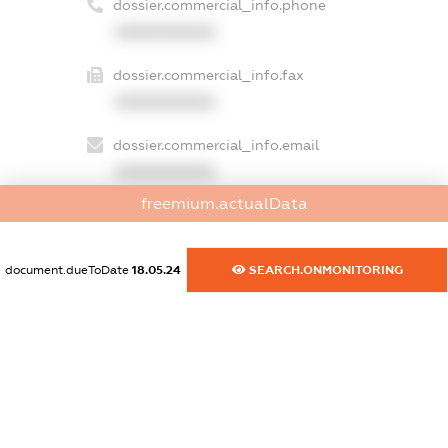
dossier.commercial_info.phone
XXXXXXXXXX
dossier.commercial_info.fax
XXXXXXXXXX
dossier.commercial_info.email
XXXXXXXXXX
freemium.actualData
dossier.commercial_info.website
XXXXXXXXXX
document.dueToDate
18.05.24
SEARCH.ONMONITORING
dossier.commercial_info.activity
XXXXXXXXXX
freemium.exampleText_1
freemium.exampleText_2
freemium.anonymousPerSearch2