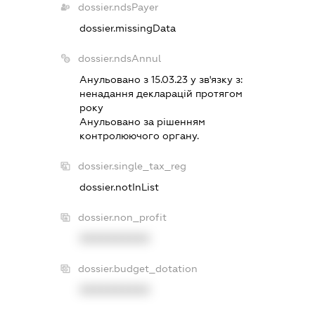
dossier.ndsPayer
dossier.missingData
dossier.ndsAnnul
Анульовано з 15.03.23 у зв'язку з:
ненадання декларацiй протягом
року
Анульовано за рiшенням
контролюючого органу.
dossier.single_tax_reg
dossier.notInList
dossier.non_profit
XXXXXXXXXX
dossier.budget_dotation
XXXXXXXXXX