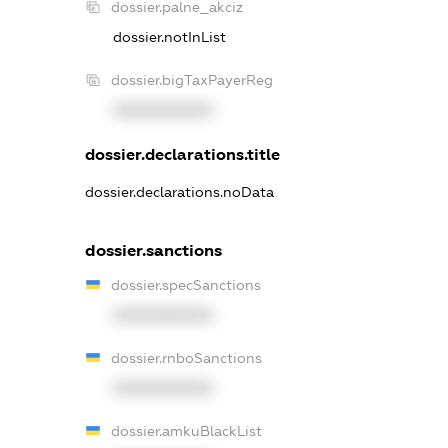
dossier.palne_akciz
dossier.notInList
dossier.bigTaxPayerReg
XXXXXXXXXX
dossier.declarations.title
dossier.declarations.noData
dossier.sanctions
dossier.specSanctions
XXXXXXXXXX
dossier.rnboSanctions
XXXXXXXXXX
dossier.amkuBlackList