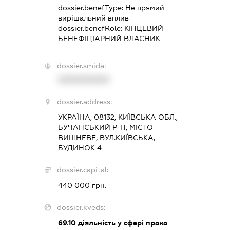
dossier.benefType:
Не прямий
вирішальний вплив
dossier.benefRole:
КІНЦЕВИЙ
БЕНЕФІЦІАРНИЙ ВЛАСНИК
dossier.smida:
XXXXXXXXXX
dossier.address:
УКРАЇНА, 08132, КИЇВСЬКА ОБЛ.,
БУЧАНСЬКИЙ Р-Н, МІСТО
ВИШНЕВЕ, ВУЛ.КИЇВСЬКА,
БУДИНОК 4
dossier.capital:
440 000 грн.
dossier.kveds:
69.10
діяльність у сфері права