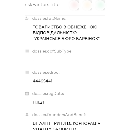
riskFactors.title
0
0
0
dossier.fullName:
ТОВАРИСТВО З ОБМЕЖЕНОЮ
ВІДПОВІДАЛЬНІСТЮ
"УКРАЇНСЬКЕ БЮРО БАРВІНОК"
dossier.opfSubType:
-
dossier.edrpo:
44465441
dossier.regDate:
11.11.21
dossier.foundersAndBenef:
ВІТАЛІТІ ГРУП ЛТД КОРПОРАЦІЯ
VITALITY GROUP LTD