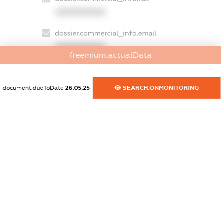
XXXXXXXXXX
dossier.commercial_info.email
XXXXXXXXXX
freemium.actualData
dossier.commercial_info.website
XXXXXXXXXX
document.dueToDate
26.05.25
SEARCH.ONMONITORING
dossier.commercial_info.activity
XXXXXXXXXX
freemium.exampleText_1
freemium.exampleText_2
freemium.anonymousPerSearch2
FREEMIUM.DETAILS
FREEMIUM.REGISTER