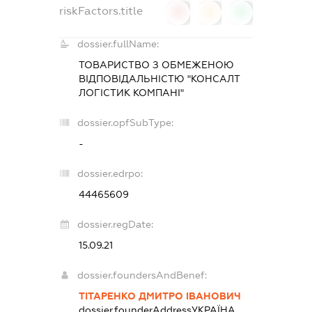
riskFactors.title
0
0
0
dossier.fullName:
ТОВАРИСТВО З ОБМЕЖЕНОЮ
ВІДПОВІДАЛЬНІСТЮ "КОНСАЛТ
ЛОГІСТИК КОМПАНІ"
dossier.opfSubType:
-
dossier.edrpo:
44465609
dossier.regDate:
15.09.21
dossier.foundersAndBenef:
ТІТАРЕНКО ДМИТРО ІВАНОВИЧ
dossier.founderAddress
УКРАЇНА,