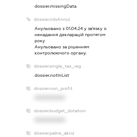
dossier.missingData
dossier.ndsAnnul
Анульовано з 01.04.24 у зв'язку з:
ненадання декларацiй протягом
року
Анульовано за рiшенням
контролюючого органу.
dossier.single_tax_reg
dossier.notInList
dossier.non_profit
XXXXXXXXXX
dossier.budget_dotation
XXXXXXXXXX
dossier.palne_akciz