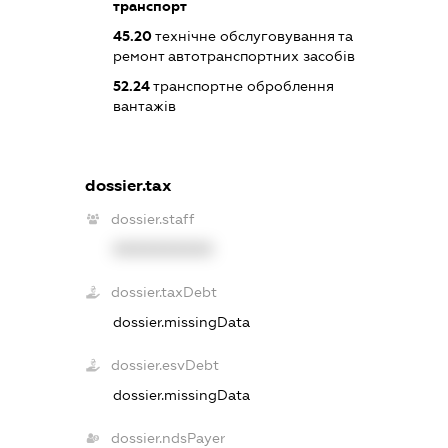
транспорт
45.20
технічне обслуговування та
ремонт автотранспортних засобів
52.24
транспортне оброблення
вантажів
dossier.tax
dossier.staff
XXXXXXXXXX
dossier.taxDebt
dossier.missingData
dossier.esvDebt
dossier.missingData
dossier.ndsPayer