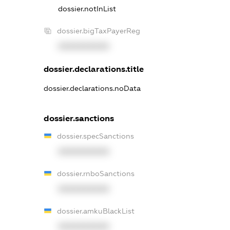
dossier.notInList
dossier.bigTaxPayerReg
XXXXXXXXXX
dossier.declarations.title
dossier.declarations.noData
dossier.sanctions
dossier.specSanctions
XXXXXXXXXX
dossier.rnboSanctions
XXXXXXXXXX
dossier.amkuBlackList
XXXXXXXXXX