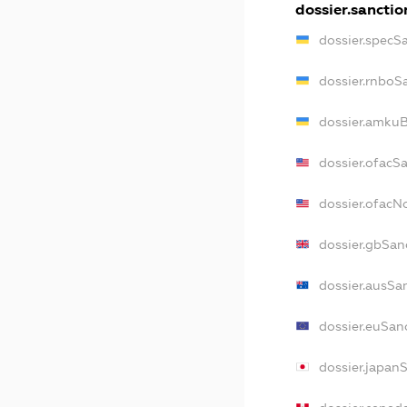
dossier.sanctio
dossier.specS
dossier.rnboS
dossier.amkuB
dossier.ofacS
dossier.ofac
dossier.gbSan
dossier.ausSa
dossier.euSan
dossier.japan