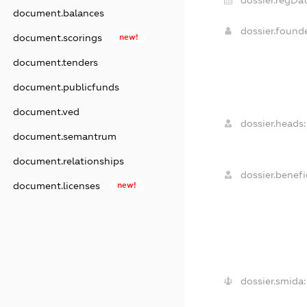
dossier.regDat
document.balances
dossier.found
document.scorings
new!
document.tenders
document.publicfunds
document.ved
dossier.heads:
document.semantrum
document.relationships
dossier.benefic
document.licenses
new!
dossier.smida: