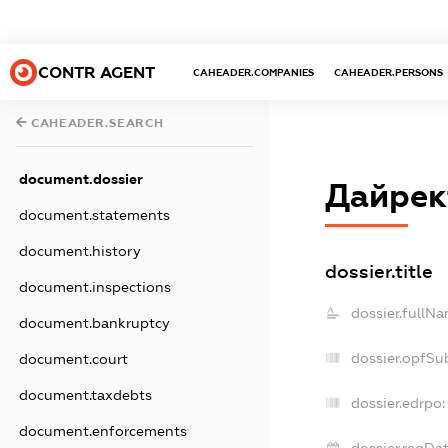
CONTR AGENT
CAHEADER.COMPANIES
CAHEADER.PERSONS
CAHEADER.SEARCH
document.dossier
Дайрек
document.statements
document.history
dossier.title
document.inspections
dossier.fullNa
document.bankruptcy
dossier.opfSu
document.court
document.taxdebts
dossier.edrpo:
document.enforcements