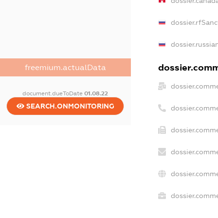
dossier.canad
dossier.rfSanc
dossier.russia
dossier.comme
freemium.actualData
dossier.comme
document.dueToDate
01.08.22
SEARCH.ONMONITORING
dossier.comme
dossier.comme
dossier.comme
dossier.comme
dossier.commer