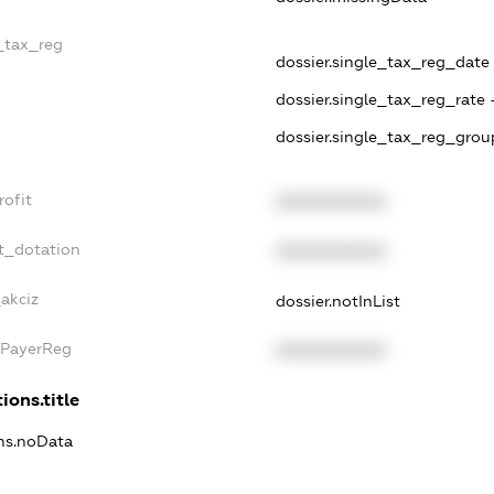
e_tax_reg
dossier.single_tax_reg_date -
dossier.single_tax_reg_rate 
dossier.single_tax_reg_grou
rofit
XXXXXXXXXX
t_dotation
XXXXXXXXXX
_akciz
dossier.notInList
xPayerReg
XXXXXXXXXX
ions.title
ons.noData