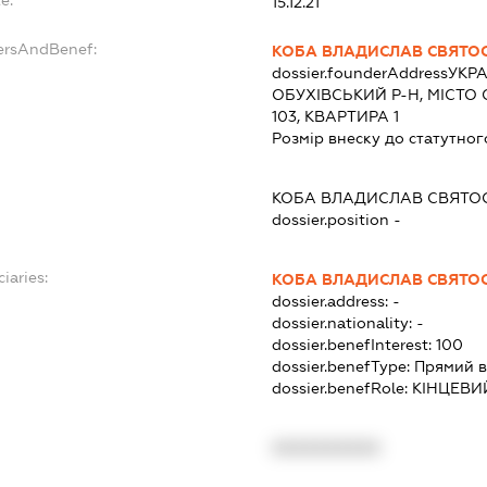
e:
15.12.21
ersAndBenef:
КОБА ВЛАДИСЛАВ СВЯТО
dossier.founderAddress
УКРА
ОБУХІВСЬКИЙ Р-Н, МІСТО 
103, КВАРТИРА 1
Розмір внеску до статутног
КОБА ВЛАДИСЛАВ СВЯТО
dossier.position -
iaries:
КОБА ВЛАДИСЛАВ СВЯТО
dossier.address:
-
dossier.nationality:
-
dossier.benefInterest:
100
dossier.benefType:
Прямий в
dossier.benefRole:
КІНЦЕВИ
XXXXXXXXXX