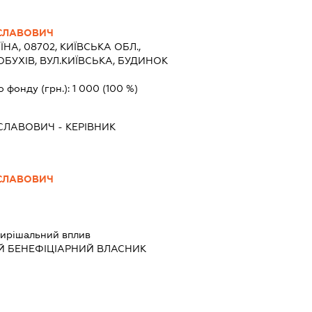
СЛАВОВИЧ
ЇНА, 08702, КИЇВСЬКА ОБЛ.,
ОБУХІВ, ВУЛ.КИЇВСЬКА, БУДИНОК
о фонду (грн.):
1 000
(100 %)
СЛАВОВИЧ
-
КЕРІВНИК
СЛАВОВИЧ
ирішальний вплив
Й БЕНЕФІЦІАРНИЙ ВЛАСНИК