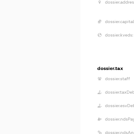
dossier.addres
dossier.capital
dossier.kveds:
dossier.tax
dossier.staff
dossier.taxDe
dossier.esvDe
dossier.ndsPa
dossier.ndsAn