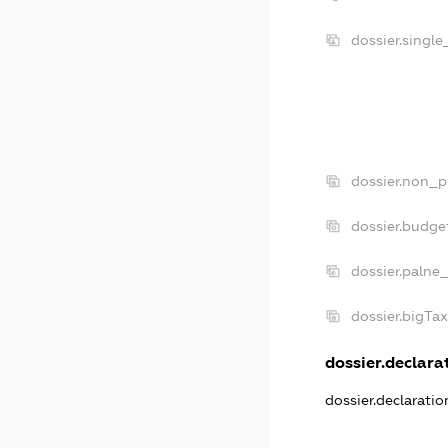
dossier.singl
dossier.non_p
dossier.budge
dossier.palne
dossier.bigTa
dossier.declarat
dossier.declarati