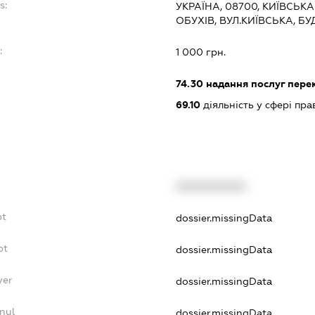
s:
УКРАЇНА, 08700, КИЇВСЬКА
ОБУХІВ, ВУЛ.КИЇВСЬКА, Б
:
1 000 грн.
74.30
надання послуг пере
69.10
діяльність у сфері пра
XXXXXXXXXX
bt
dossier.missingData
bt
dossier.missingData
yer
dossier.missingData
nul
dossier.missingData