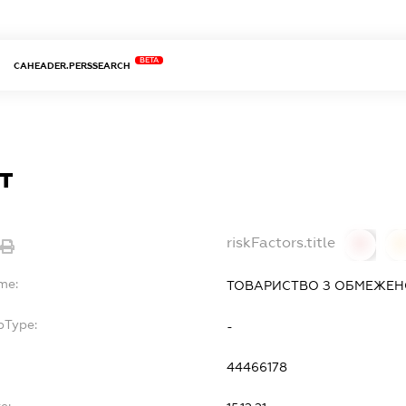
BETA
CAHEADER.PERSSEARCH
т
riskFactors.title
0
me:
ТОВАРИСТВО З ОБМЕЖЕНО
bType:
-
44466178