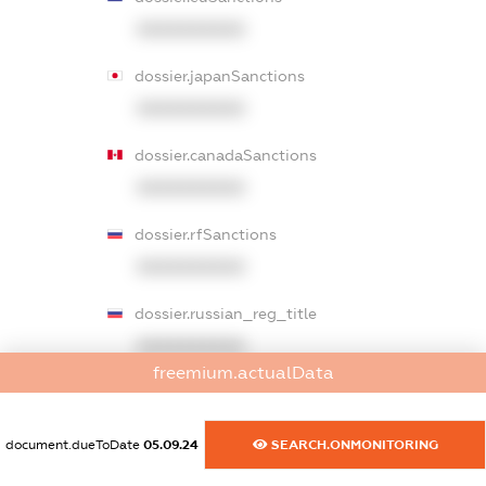
XXXXXXXXXX
dossier.japanSanctions
XXXXXXXXXX
dossier.canadaSanctions
XXXXXXXXXX
dossier.rfSanctions
XXXXXXXXXX
dossier.russian_reg_title
XXXXXXXXXX
freemium.actualData
dossier.commercial_info.title
dossier.commercial_info.postal_address
document.dueToDate
05.09.24
SEARCH.ONMONITORING
XXXXXXXXXX