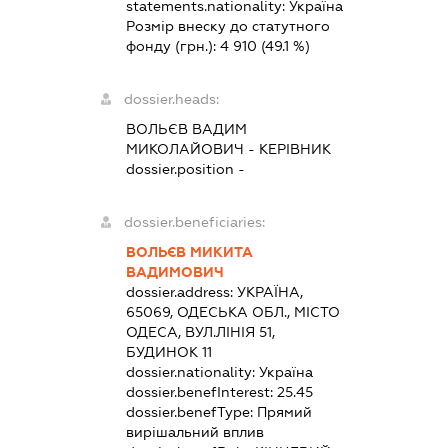
statements.nationality:
Україна
Розмір внеску до статутного
фонду (грн.):
4 910
(49.1 %)
dossier.heads:
ВОЛЬЄВ ВАДИМ
МИКОЛАЙОВИЧ
-
КЕРІВНИК
dossier.position -
dossier.beneficiaries:
ВОЛЬЄВ МИКИТА
ВАДИМОВИЧ
dossier.address:
УКРАЇНА,
65069, ОДЕСЬКА ОБЛ., МІСТО
ОДЕСА, ВУЛ.ЛІНІЯ 51,
БУДИНОК 11
dossier.nationality:
Україна
dossier.benefInterest:
25.45
dossier.benefType:
Прямий
вирішальний вплив