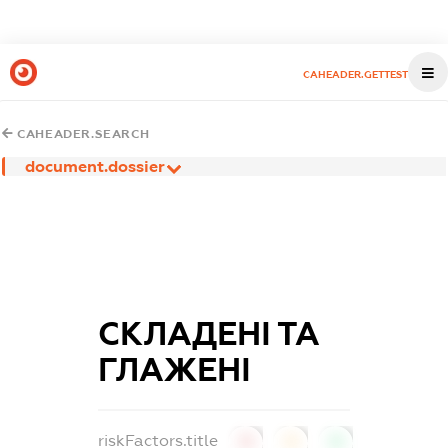
CAHEADER.GETTEST
CAHEADER.SEARCH
document.dossier
СКЛАДЕНІ ТА
ГЛАЖЕНІ
riskFactors.title
0
0
0