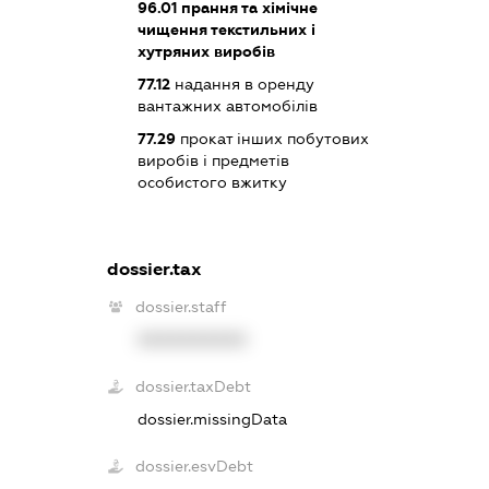
96.01
прання та хімічне
чищення текстильних і
хутряних виробів
77.12
надання в оренду
вантажних автомобілів
77.29
прокат інших побутових
виробів і предметів
особистого вжитку
dossier.tax
dossier.staff
XXXXXXXXXX
dossier.taxDebt
dossier.missingData
dossier.esvDebt