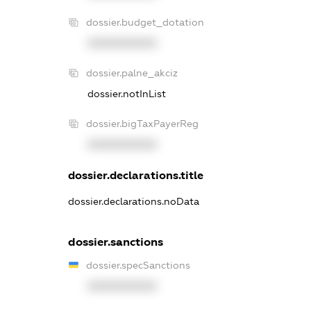
dossier.budget_dotation
XXXXXXXXXX
dossier.palne_akciz
dossier.notInList
dossier.bigTaxPayerReg
XXXXXXXXXX
dossier.declarations.title
dossier.declarations.noData
dossier.sanctions
dossier.specSanctions
XXXXXXXXXX