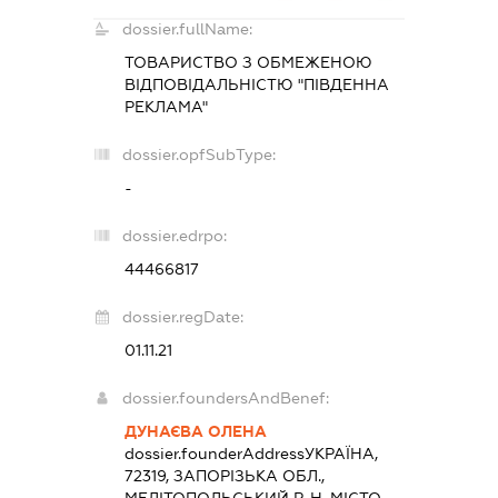
dossier.fullName:
ТОВАРИСТВО З ОБМЕЖЕНОЮ
ВІДПОВІДАЛЬНІСТЮ "ПІВДЕННА
РЕКЛАМА"
dossier.opfSubType:
-
dossier.edrpo:
44466817
dossier.regDate:
01.11.21
dossier.foundersAndBenef:
ДУНАЄВА ОЛЕНА
dossier.founderAddress
УКРАЇНА,
72319, ЗАПОРІЗЬКА ОБЛ.,
МЕЛІТОПОЛЬСЬКИЙ Р-Н, МІСТО