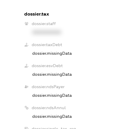
dossier.tax
dossier.staff
XXXXXXXXXX
dossier.taxDebt
dossier.missingData
dossier.esvDebt
dossier.missingData
dossier.ndsPayer
dossier.missingData
dossier.ndsAnnul
dossier.missingData
dossier.single_tax_reg