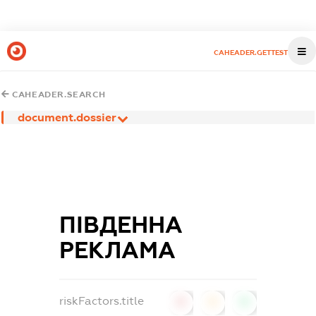
CAHEADER.GETTEST
CAHEADER.SEARCH
document.dossier
ПІВДЕННА
РЕКЛАМА
riskFactors.title
0
0
0