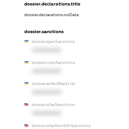
dossier.declarations.title
dossier.declarations.noData
dossier.sanctions
dossier.specSanctions
XXXXXXXXXX
dossier.rnboSanctions
XXXXXXXXXX
dossier.amkuBlackList
XXXXXXXXXX
dossier.ofacSanctions
XXXXXXXXXX
dossier.ofacNonSdnSanctions