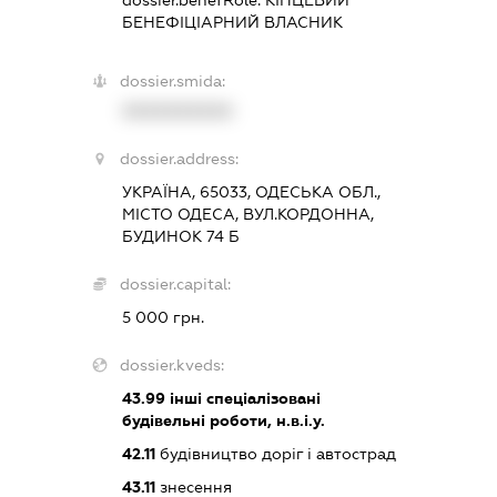
БЕНЕФІЦІАРНИЙ ВЛАСНИК
dossier.smida:
XXXXXXXXXX
dossier.address:
УКРАЇНА, 65033, ОДЕСЬКА ОБЛ.,
МІСТО ОДЕСА, ВУЛ.КОРДОННА,
БУДИНОК 74 Б
dossier.capital:
5 000 грн.
dossier.kveds:
43.99
інші спеціалізовані
будівельні роботи, н.в.і.у.
42.11
будівництво доріг і автострад
43.11
знесення