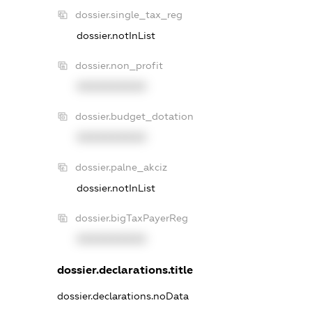
dossier.single_tax_reg
dossier.notInList
dossier.non_profit
XXXXXXXXXX
dossier.budget_dotation
XXXXXXXXXX
dossier.palne_akciz
dossier.notInList
dossier.bigTaxPayerReg
XXXXXXXXXX
dossier.declarations.title
dossier.declarations.noData