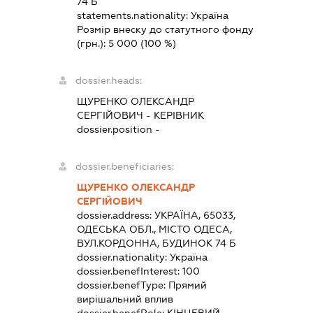
74 Б
statements.nationality:
Україна
Розмір внеску до статутного фонду
(грн.):
5 000
(100 %)
dossier.heads:
ЩУРЕНКО ОЛЕКСАНДР
СЕРГІЙОВИЧ
-
КЕРІВНИК
dossier.position -
dossier.beneficiaries:
ЩУРЕНКО ОЛЕКСАНДР
СЕРГІЙОВИЧ
dossier.address:
УКРАЇНА, 65033,
ОДЕСЬКА ОБЛ., МІСТО ОДЕСА,
ВУЛ.КОРДОННА, БУДИНОК 74 Б
dossier.nationality:
Україна
dossier.benefInterest:
100
dossier.benefType:
Прямий
вирішальний вплив
dossier.benefRole:
КІНЦЕВИЙ