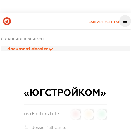
CAHEADER.GETTEST
CAHEADER.SEARCH
document.dossier
«ЮГСТРОЙКОМ»
riskFactors.title
0
0
0
dossier.fullName: