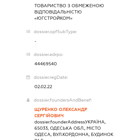
ТОВАРИСТВО З ОБМЕЖЕНОЮ
ВІДПОВІДАЛЬНІСТЮ
«ЮГСТРОЙКОМ»
dossier.opfSubType:
-
dossier.edrpo:
44469540
dossier.regDate:
02.02.22
dossier.foundersAndBenef:
ЩУРЕНКО ОЛЕКСАНДР
СЕРГІЙОВИЧ
dossier.founderAddress
УКРАЇНА,
65033, ОДЕСЬКА ОБЛ., МІСТО
ОДЕСА, ВУЛ.КОРДОННА, БУДИНОК