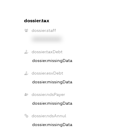
dossier.tax
dossier.staff
XXXXXXXXXX
dossier.taxDebt
dossier.missingData
dossier.esvDebt
dossier.missingData
dossier.ndsPayer
dossier.missingData
dossier.ndsAnnul
dossier.missingData