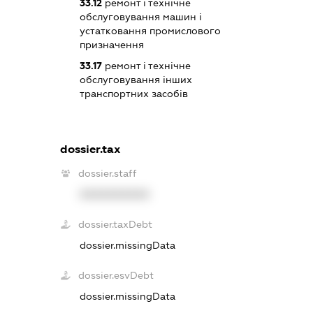
33.12
ремонт і технічне
обслуговування машин і
устатковання промислового
призначення
33.17
ремонт і технічне
обслуговування інших
транспортних засобів
dossier.tax
dossier.staff
XXXXXXXXXX
dossier.taxDebt
dossier.missingData
dossier.esvDebt
dossier.missingData