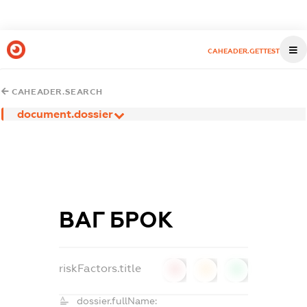
CAHEADER.GETTEST
CAHEADER.SEARCH
document.dossier
ВАГ БРОК
riskFactors.title
0
0
0
dossier.fullName: