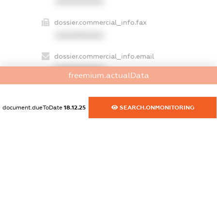
XXXXXXXXXX
dossier.commercial_info.fax
XXXXXXXXXX
dossier.commercial_info.email
XXXXXXXXXX
freemium.actualData
dossier.commercial_info.website
XXXXXXXXXX
document.dueToDate
18.12.25
SEARCH.ONMONITORING
dossier.commercial_info.activity
XXXXXXXXXX
freemium.exampleText_1
freemium.exampleText_2
freemium.anonymousPerSearch2
FREEMIUM.DETAILS