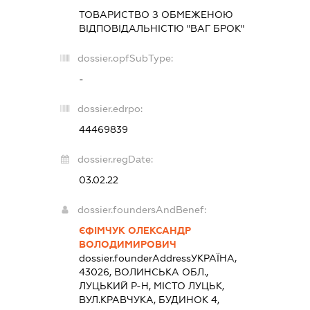
ТОВАРИСТВО З ОБМЕЖЕНОЮ
ВІДПОВІДАЛЬНІСТЮ "ВАГ БРОК"
dossier.opfSubType:
-
dossier.edrpo:
44469839
dossier.regDate:
03.02.22
dossier.foundersAndBenef:
ЄФІМЧУК ОЛЕКСАНДР
ВОЛОДИМИРОВИЧ
dossier.founderAddress
УКРАЇНА,
43026, ВОЛИНСЬКА ОБЛ.,
ЛУЦЬКИЙ Р-Н, МІСТО ЛУЦЬК,
ВУЛ.КРАВЧУКА, БУДИНОК 4,