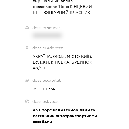
вирішальний вплив
dossier.benefRole:
КІНЦЕВИЙ
БЕНЕФІЦІАРНИЙ ВЛАСНИК
dossier.smida:
XXXXXXXXXX
dossier.address:
УКРАЇНА, 01033, МІСТО КИЇВ,
ВУЛ.ЖИЛЯНСЬКА, БУДИНОК
48/50
dossier.capital:
25 000 грн.
dossier.kveds:
45.11
торгівля автомобілями та
легковими автотранспортними
засобами