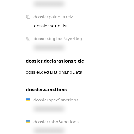
XXXXXXXXXX
dossier.palne_akciz
dossier.notInList
dossier.bigTaxPayerReg
XXXXXXXXXX
dossier.declarations.title
dossier.declarations.noData
dossier.sanctions
dossier.specSanctions
XXXXXXXXXX
dossier.rnboSanctions
XXXXXXXXXX