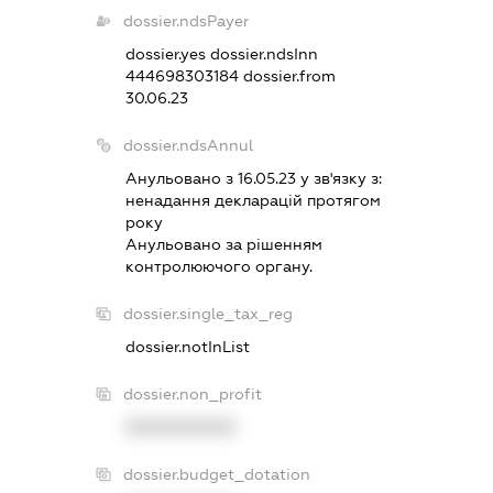
dossier.ndsPayer
dossier.yes
dossier.ndsInn
444698303184
dossier.from
30.06.23
dossier.ndsAnnul
Анульовано з 16.05.23 у зв'язку з:
ненадання декларацiй протягом
року
Анульовано за рiшенням
контролюючого органу.
dossier.single_tax_reg
dossier.notInList
dossier.non_profit
XXXXXXXXXX
dossier.budget_dotation