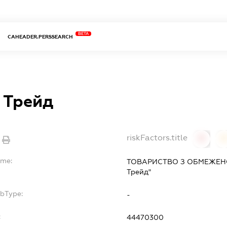
BETA
CAHEADER.PERSSEARCH
 Трейд
riskFactors.title
0
ame:
ТОВАРИСТВО З ОБМЕЖЕНО
Трейд"
ubType:
-
:
44470300