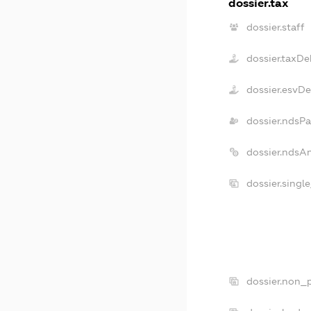
dossier.tax
dossier.staff
dossier.taxDe
dossier.esvD
dossier.ndsPa
dossier.ndsA
dossier.singl
dossier.non_p