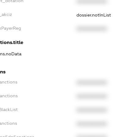
et_dotation
XXXXXXXXXX
_akciz
dossier.notInList
axPayerReg
XXXXXXXXXX
tions.title
ions.noData
ons
Sanctions
XXXXXXXXXX
Sanctions
XXXXXXXXXX
BlackList
XXXXXXXXXX
anctions
XXXXXXXXXX