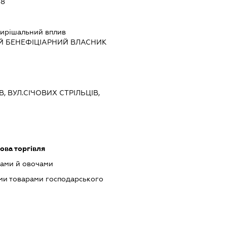
68
ирішальний вплив
Й БЕНЕФІЦІАРНИЙ ВЛАСНИК
В, ВУЛ.СІЧОВИХ СТРІЛЬЦІВ,
ова торгівля
тами й овочами
ми товарами господарського