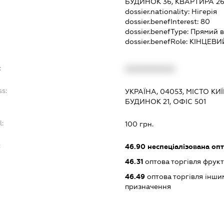
БУДИНОК 36, КВАРТИРА 2
dossier.nationality:
Нігерія
dossier.benefInterest:
80
dossier.benefType:
Прямий в
dossier.benefRole:
КІНЦЕВИ
:
XXXXXXXXXX
ss:
УКРАЇНА, 04053, МІСТО КИЇ
БУДИНОК 21, ОФІС 501
l:
100 грн.
:
46.90
неспеціалізована опт
46.31
оптова торгівля фрук
46.49
оптова торгівля інши
призначення