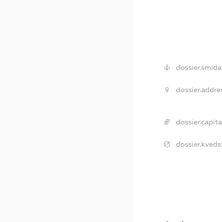
dossier.smida
dossier.addre
dossier.capita
dossier.kveds