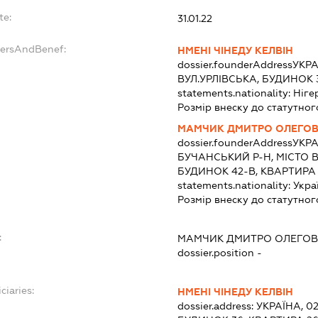
te:
31.01.22
dersAndBenef:
НМЕНІ ЧІНЕДУ КЕЛВІН
dossier.founderAddress
УКРА
ВУЛ.УРЛІВСЬКА, БУДИНОК 
statements.nationality:
Ніге
Розмір внеску до статутног
МАМЧИК ДМИТРО ОЛЕГО
dossier.founderAddress
УКРА
БУЧАНСЬКИЙ Р-Н, МІСТО 
БУДИНОК 42-В, КВАРТИРА 
statements.nationality:
Укра
Розмір внеску до статутног
:
МАМЧИК ДМИТРО ОЛЕГО
dossier.position -
ciaries:
НМЕНІ ЧІНЕДУ КЕЛВІН
dossier.address:
УКРАЇНА, 02