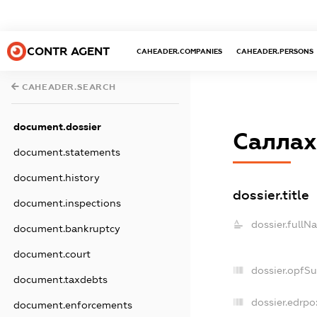
CONTR AGENT
CAHEADER.COMPANIES
CAHEADER.PERSONS
CAHEADER.SEARCH
document.dossier
Саллах
document.statements
document.history
dossier.title
document.inspections
dossier.fullN
document.bankruptcy
document.court
dossier.opfS
document.taxdebts
dossier.edrpo
document.enforcements