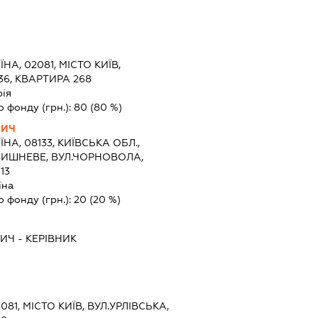
ЇНА, 02081, МІСТО КИЇВ,
36, КВАРТИРА 268
рія
о фонду (грн.):
80
(80 %)
ВИЧ
ЇНА, 08133, КИЇВСЬКА ОБЛ.,
ВИШНЕВЕ, ВУЛ.ЧОРНОВОЛА,
13
їна
о фонду (грн.):
20
(20 %)
ВИЧ
-
КЕРІВНИК
081, МІСТО КИЇВ, ВУЛ.УРЛІВСЬКА,