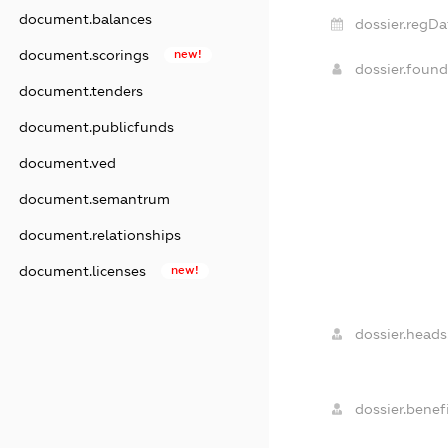
document.balances
dossier.regDa
document.scorings
new!
dossier.foun
document.tenders
document.publicfunds
document.ved
document.semantrum
document.relationships
document.licenses
new!
dossier.heads
dossier.benefi