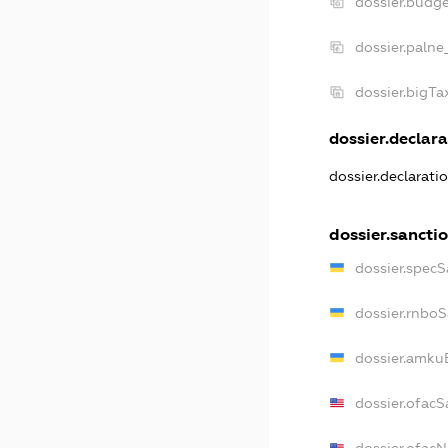
dossier.budg
dossier.palne
dossier.bigT
dossier.declara
dossier.declarat
dossier.sancti
dossier.spec
dossier.rnbo
dossier.amku
dossier.ofacS