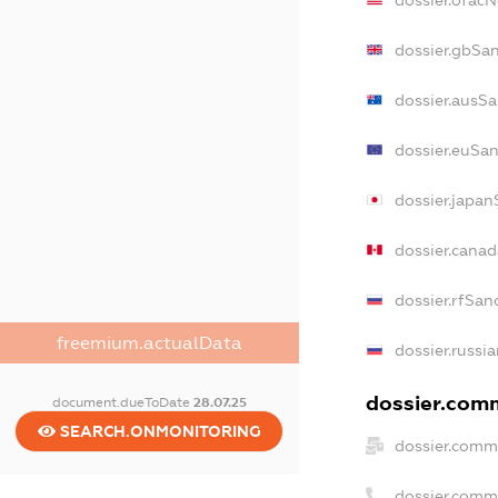
dossier.ofac
dossier.gbSa
dossier.ausS
dossier.euSa
dossier.japan
dossier.cana
dossier.rfSan
freemium.actualData
dossier.russi
dossier.comm
document.dueToDate
28.07.25
SEARCH.ONMONITORING
dossier.comm
dossier.comm