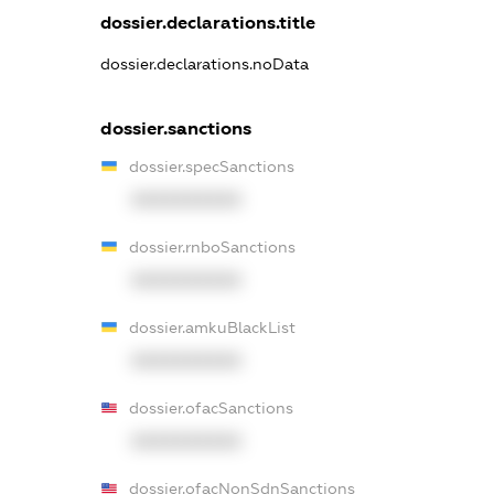
dossier.declarations.title
dossier.declarations.noData
dossier.sanctions
dossier.specSanctions
XXXXXXXXXX
dossier.rnboSanctions
XXXXXXXXXX
dossier.amkuBlackList
XXXXXXXXXX
dossier.ofacSanctions
XXXXXXXXXX
dossier.ofacNonSdnSanctions