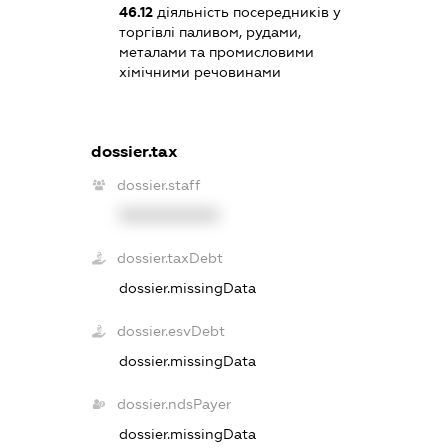
46.12
діяльність посередників у
торгівлі паливом, рудами,
металами та промисловими
хімічними речовинами
dossier.tax
dossier.staff
XXXXXXXXXX
dossier.taxDebt
dossier.missingData
dossier.esvDebt
dossier.missingData
dossier.ndsPayer
dossier.missingData