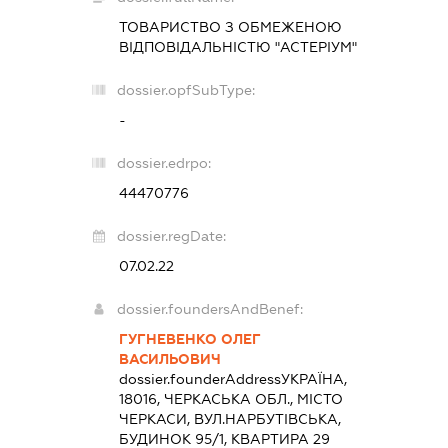
ТОВАРИСТВО З ОБМЕЖЕНОЮ
ВІДПОВІДАЛЬНІСТЮ "АСТЕРІУМ"
dossier.opfSubType:
-
dossier.edrpo:
44470776
dossier.regDate:
07.02.22
dossier.foundersAndBenef:
ГУГНЕВЕНКО ОЛЕГ
ВАСИЛЬОВИЧ
dossier.founderAddress
УКРАЇНА,
18016, ЧЕРКАСЬКА ОБЛ., МІСТО
ЧЕРКАСИ, ВУЛ.НАРБУТІВСЬКА,
БУДИНОК 95/1, КВАРТИРА 29