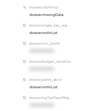
dossier.ndsAnnul
dossier.missingData
dossier.single_tax_reg
dossier.notInList
dossier.non_profit
XXXXXXXXXX
dossier.budget_dotation
XXXXXXXXXX
dossier.palne_akciz
dossier.notInList
dossier.bigTaxPayerReg
XXXXXXXXXX