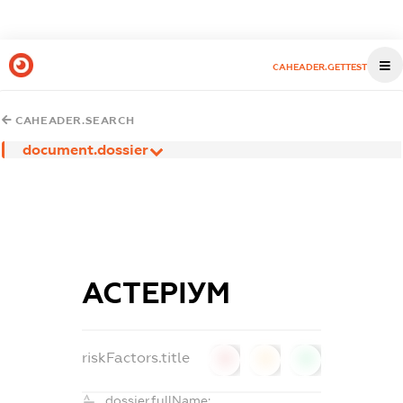
CAHEADER.GETTEST
CAHEADER.SEARCH
document.dossier
АСТЕРІУМ
riskFactors.title
0
0
0
dossier.fullName: