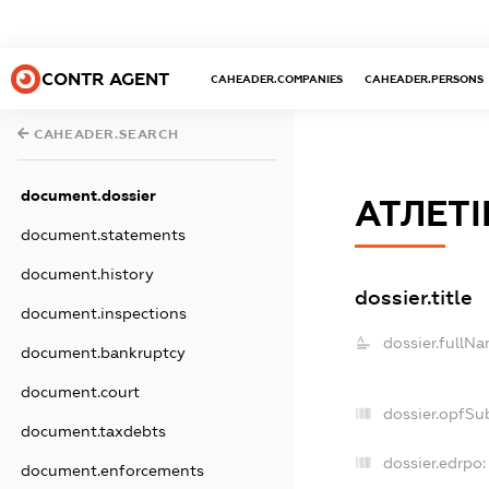
CONTR AGENT
CAHEADER.COMPANIES
CAHEADER.PERSONS
CAHEADER.SEARCH
document.dossier
АТЛЕТІ
document.statements
document.history
dossier.title
document.inspections
dossier.fullNa
document.bankruptcy
document.court
dossier.opfSu
document.taxdebts
dossier.edrpo:
document.enforcements