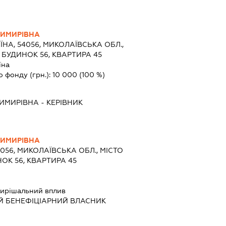
ДИМИРІВНА
ЇНА, 54056, МИКОЛАЇВСЬКА ОБЛ.,
, БУДИНОК 56, КВАРТИРА 45
їна
о фонду (грн.):
10 000
(100 %)
ДИМИРІВНА
-
КЕРІВНИК
ДИМИРІВНА
4056, МИКОЛАЇВСЬКА ОБЛ., МІСТО
НОК 56, КВАРТИРА 45
ирішальний вплив
Й БЕНЕФІЦІАРНИЙ ВЛАСНИК