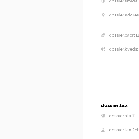
dossier.smida:
dossier.addres
dossier.capital
dossier.kveds:
dossier.tax
dossier.staff
dossier.taxDe