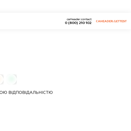
caHeader.contact
CAHEADER.GETTEST
0 (800) 210 102
0
0
ОЮ ВІДПОВІДАЛЬНІСТЮ