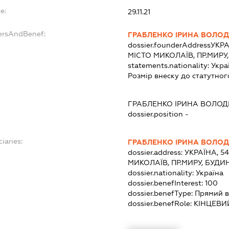
e:
29.11.21
dersAndBenef:
ГРАБЛЕНКО ІРИНА ВОЛО
dossier.founderAddress
УКРА
МІСТО МИКОЛАЇВ, ПР.МИРУ
statements.nationality:
Укра
Розмір внеску до статутног
ГРАБЛЕНКО ІРИНА ВОЛО
dossier.position -
iaries:
ГРАБЛЕНКО ІРИНА ВОЛО
dossier.address:
УКРАЇНА, 5
МИКОЛАЇВ, ПР.МИРУ, БУДИ
dossier.nationality:
Україна
dossier.benefInterest:
100
dossier.benefType:
Прямий в
dossier.benefRole:
КІНЦЕВИ