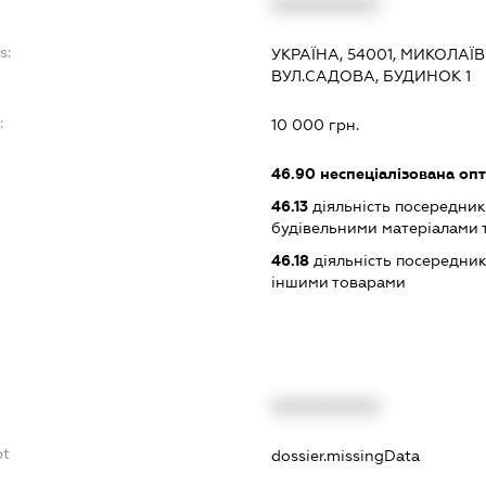
XXXXXXXXXX
s:
УКРАЇНА, 54001, МИКОЛАЇ
ВУЛ.САДОВА, БУДИНОК 1
:
10 000 грн.
46.90
неспеціалізована опт
46.13
діяльність посередникі
будівельними матеріалами 
46.18
діяльність посередникі
іншими товарами
XXXXXXXXXX
bt
dossier.missingData