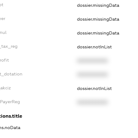
bt
dossier.missingData
yer
dossier.missingData
nul
dossier.missingData
e_tax_reg
dossier.notInList
rofit
XXXXXXXXXX
t_dotation
XXXXXXXXXX
_akciz
dossier.notInList
xPayerReg
XXXXXXXXXX
ions.title
ons.noData