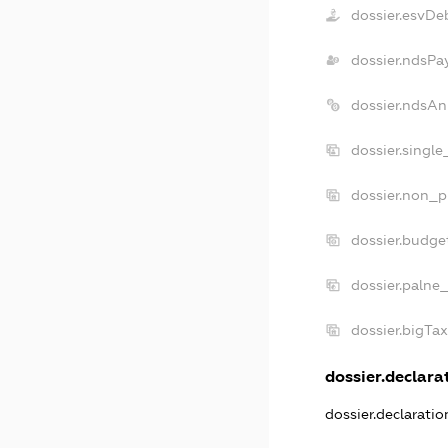
dossier.esvDe
dossier.ndsPa
dossier.ndsAn
dossier.singl
dossier.non_p
dossier.budge
dossier.palne
dossier.bigTa
dossier.declarat
dossier.declarati