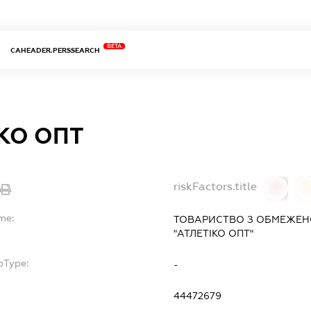
BETA
CAHEADER.PERSSEARCH
КО ОПТ
riskFactors.title
0
me:
ТОВАРИСТВО З ОБМЕЖЕН
"АТЛЕТІКО ОПТ"
bType:
-
44472679