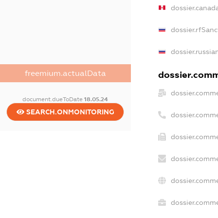
dossier.canad
dossier.rfSanc
dossier.russia
freemium.actualData
dossier.comme
dossier.comme
document.dueToDate
18.05.24
SEARCH.ONMONITORING
dossier.comme
dossier.comme
dossier.comme
dossier.comme
dossier.commer