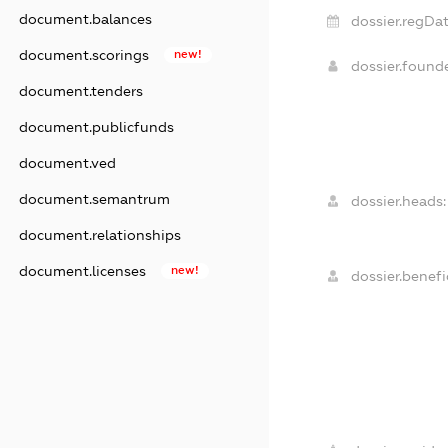
document.balances
dossier.regDat
document.scorings
new!
dossier.foun
document.tenders
document.publicfunds
document.ved
document.semantrum
dossier.heads:
document.relationships
document.licenses
new!
dossier.benefic