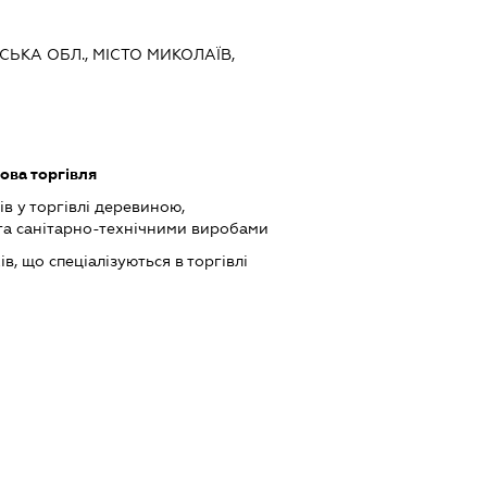
ВСЬКА ОБЛ., МІСТО МИКОЛАЇВ,
ова торгівля
в у торгівлі деревиною,
та санітарно-технічними виробами
в, що спеціалізуються в торгівлі