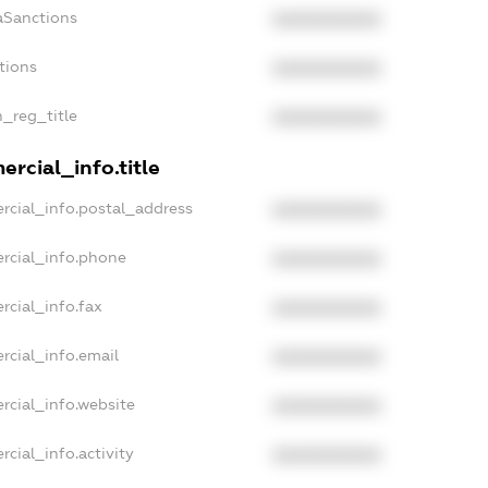
aSanctions
XXXXXXXXXX
tions
XXXXXXXXXX
n_reg_title
XXXXXXXXXX
rcial_info.title
rcial_info.postal_address
XXXXXXXXXX
rcial_info.phone
XXXXXXXXXX
rcial_info.fax
XXXXXXXXXX
rcial_info.email
XXXXXXXXXX
rcial_info.website
XXXXXXXXXX
cial_info.activity
XXXXXXXXXX