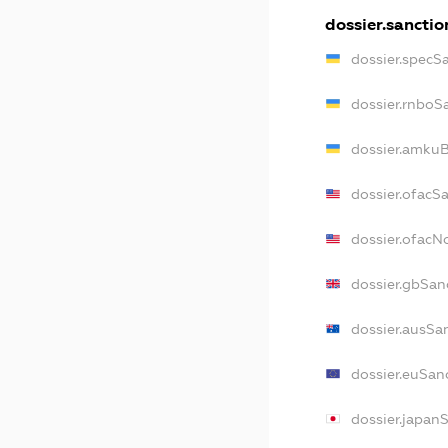
dossier.sanctio
dossier.specS
dossier.rnboS
dossier.amkuB
dossier.ofacS
dossier.ofac
dossier.gbSan
dossier.ausSa
dossier.euSan
dossier.japan