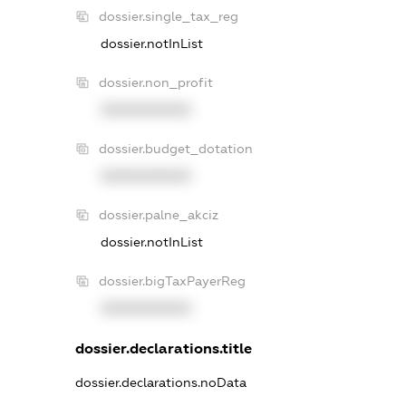
dossier.single_tax_reg
dossier.notInList
dossier.non_profit
XXXXXXXXXX
dossier.budget_dotation
XXXXXXXXXX
dossier.palne_akciz
dossier.notInList
dossier.bigTaxPayerReg
XXXXXXXXXX
dossier.declarations.title
dossier.declarations.noData