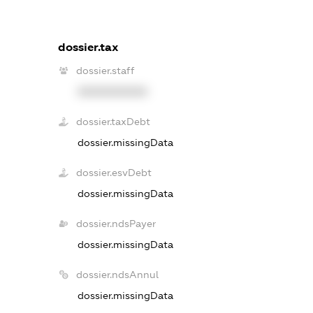
dossier.tax
dossier.staff
XXXXXXXXXX
dossier.taxDebt
dossier.missingData
dossier.esvDebt
dossier.missingData
dossier.ndsPayer
dossier.missingData
dossier.ndsAnnul
dossier.missingData