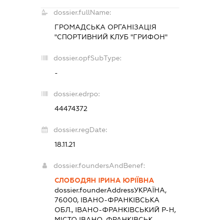
dossier.fullName:
ГРОМАДСЬКА ОРГАНІЗАЦІЯ
"СПОРТИВНИЙ КЛУБ "ГРИФОН"
dossier.opfSubType:
-
dossier.edrpo:
44474372
dossier.regDate:
18.11.21
dossier.foundersAndBenef:
СЛОБОДЯН ІРИНА ЮРІЇВНА
dossier.founderAddress
УКРАЇНА,
76000, ІВАНО-ФРАНКІВСЬКА
ОБЛ., ІВАНО-ФРАНКІВСЬКИЙ Р-Н,
МІСТО ІВАНО-ФРАНКІВСЬК,