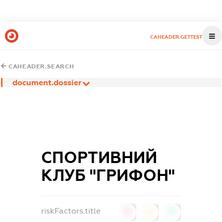
CAHEADER.GETTEST
CAHEADER.SEARCH
document.dossier
СПОРТИВНИЙ
КЛУБ "ГРИФОН"
riskFactors.title
0
0
0