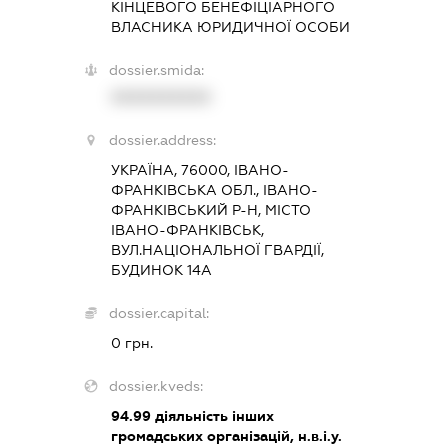
КІНЦЕВОГО БЕНЕФІЦІАРНОГО
ВЛАСНИКА ЮРИДИЧНОЇ ОСОБИ
dossier.smida:
XXXXXXXXXX
dossier.address:
УКРАЇНА, 76000, ІВАНО-
ФРАНКІВСЬКА ОБЛ., ІВАНО-
ФРАНКІВСЬКИЙ Р-Н, МІСТО
ІВАНО-ФРАНКІВСЬК,
ВУЛ.НАЦІОНАЛЬНОЇ ГВАРДІЇ,
БУДИНОК 14А
dossier.capital:
0 грн.
dossier.kveds:
94.99
діяльність інших
громадських організацій, н.в.і.у.