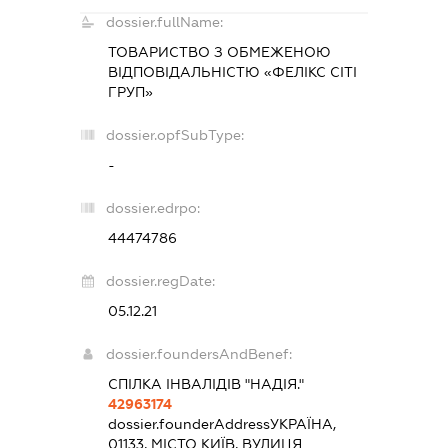
dossier.fullName:
ТОВАРИСТВО З ОБМЕЖЕНОЮ
ВІДПОВІДАЛЬНІСТЮ «ФЕЛІКС СІТІ
ГРУП»
dossier.opfSubType:
-
dossier.edrpo:
44474786
dossier.regDate:
05.12.21
dossier.foundersAndBenef:
СПІЛКА ІНВАЛІДІВ "НАДІЯ."
42963174
dossier.founderAddress
УКРАЇНА,
01133, МІСТО КИЇВ, ВУЛИЦЯ