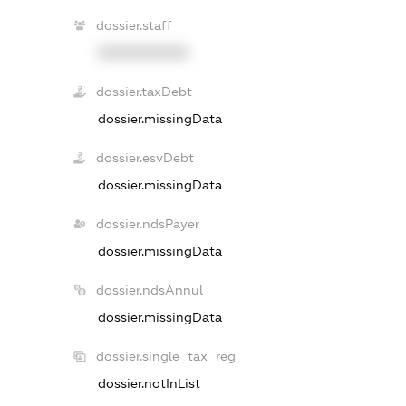
dossier.staff
XXXXXXXXXX
dossier.taxDebt
dossier.missingData
dossier.esvDebt
dossier.missingData
dossier.ndsPayer
dossier.missingData
dossier.ndsAnnul
dossier.missingData
dossier.single_tax_reg
dossier.notInList