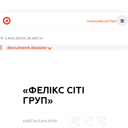
CAHEADER.GETTEST
CAHEADER.SEARCH
document.dossier
«ФЕЛІКС СІТІ
ГРУП»
riskFactors.title
0
0
0