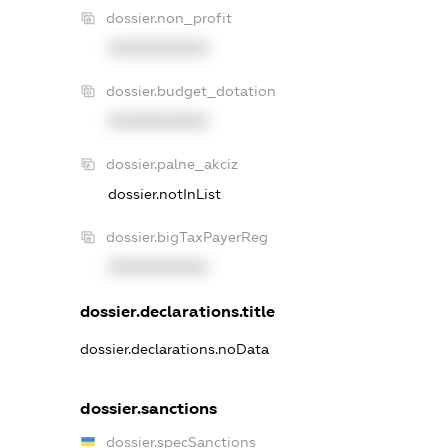
dossier.non_profit
XXXXXXXXXX
dossier.budget_dotation
XXXXXXXXXX
dossier.palne_akciz
dossier.notInList
dossier.bigTaxPayerReg
XXXXXXXXXX
dossier.declarations.title
dossier.declarations.noData
dossier.sanctions
dossier.specSanctions