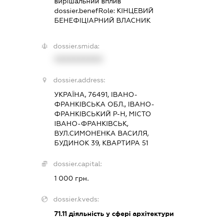
вирішальний вплив
dossier.benefRole:
КІНЦЕВИЙ
БЕНЕФІЦІАРНИЙ ВЛАСНИК
dossier.smida:
XXXXXXXXXX
dossier.address:
УКРАЇНА, 76491, ІВАНО-
ФРАНКІВСЬКА ОБЛ., ІВАНО-
ФРАНКІВСЬКИЙ Р-Н, МІСТО
ІВАНО-ФРАНКІВСЬК,
ВУЛ.СИМОНЕНКА ВАСИЛЯ,
БУДИНОК 39, КВАРТИРА 51
dossier.capital:
1 000 грн.
dossier.kveds:
71.11
діяльність у сфері архітектури