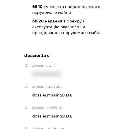
68.10
купівля та продаж власного
нерухомого майна
68.20
надання в оренду й
експлуатацію власного чи
орендованого нерухомого майна
dossier.tax
dossier.staff
XXXXXXXXXX
dossier.taxDebt
dossier.missingData
dossier.esvDebt
dossier.missingData
dossier.ndsPayer