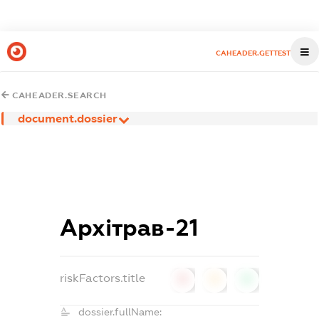
CAHEADER.GETTEST
CAHEADER.SEARCH
document.dossier
Архітрав-21
riskFactors.title
0
0
0
dossier.fullName: