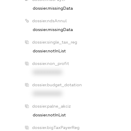
dossier.missingData
dossier.ndsAnnul
dossier.missingData
dossier.single_tax_reg
dossier.notInList
dossier.non_profit
XXXXXXXXXX
dossier.budget_dotation
XXXXXXXXXX
dossier.palne_akciz
dossier.notInList
dossier.bigTaxPayerReg