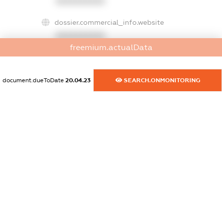
XXXXXXXXXX
dossier.commercial_info.website
XXXXXXXXXX
freemium.actualData
dossier.commercial_info.activity
XXXXXXXXXX
document.dueToDate
20.04.23
SEARCH.ONMONITORING
freemium.exampleText_1
freemium.exampleText_2
freemium.anonymousPerSearch2
FREEMIUM.DETAILS
FREEMIUM.REGISTER