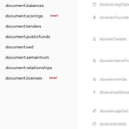
dossier.regDat
document.balances
document.scorings
new!
dossier.found
document.tenders
document.publicfunds
dossier.heads:
document.ved
document.semantrum
dossier.benefic
document.relationships
document.licenses
new!
dossier.smida:
dossier.address
dossier.capital:
dossier.kveds: