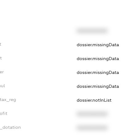
XXXXXXXXXX
t
dossier.missingData
t
dossier.missingData
er
dossier.missingData
nul
dossier.missingData
_tax_reg
dossier.notInList
ofit
XXXXXXXXXX
t_dotation
XXXXXXXXXX