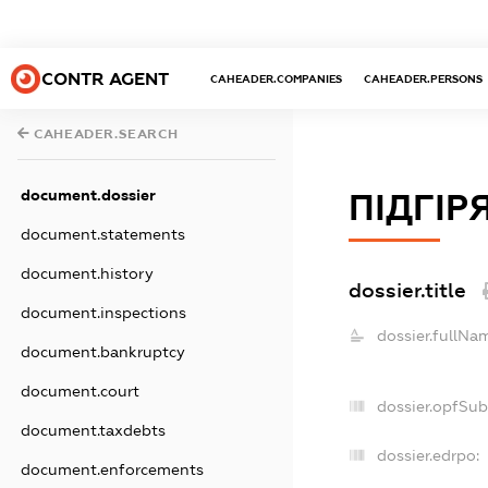
CONTR AGENT
CAHEADER.COMPANIES
CAHEADER.PERSONS
CAHEADER.SEARCH
document.dossier
ПІДГІР
document.statements
document.history
dossier.title
document.inspections
dossier.fullNa
document.bankruptcy
document.court
dossier.opfSub
document.taxdebts
dossier.edrpo:
document.enforcements