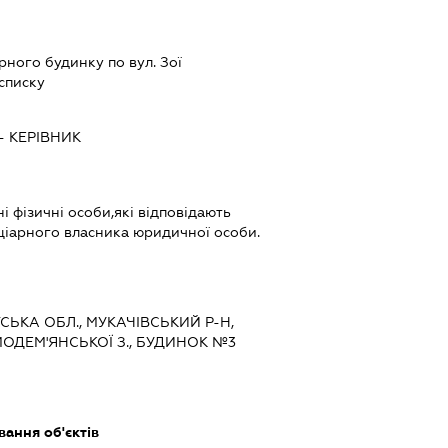
ного будинку по вул. Зої
 списку
-
КЕРІВНИК
і фізичні особи,які відповідають
іціарного власника юридичної особи.
ТСЬКА ОБЛ., МУКАЧІВСЬКИЙ Р-Н,
МОДЕМ'ЯНСЬКОЇ З., БУДИНОК №3
ання об'єктів