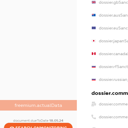
dossier.gbSanc
dossier.ausSan
dossier.euSanc
dossier.japanS
dossier.canad
dossier.rfSanc
dossier.russian
dossier.comme
dossier.commer
freemium.actualData
dossier.comme
document.dueToDate
18.05.24