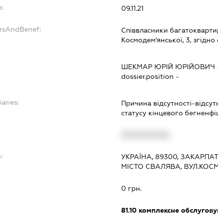
e:
09.11.21
ersAndBenef:
Співвласники багатоквартир
Космодем'янської, 3, згідно
ШЕКМАР ЮРІЙ ЮРІЙОВИЧ
dossier.position -
iaries:
Причина відсутності-відсутн
статусу кінцевого бегненф
XXXXXXXXXX
:
УКРАЇНА, 89300, ЗАКАРПА
МІСТО СВАЛЯВА, ВУЛ.КОС
0 грн.
81.10
комплексне обслуговув