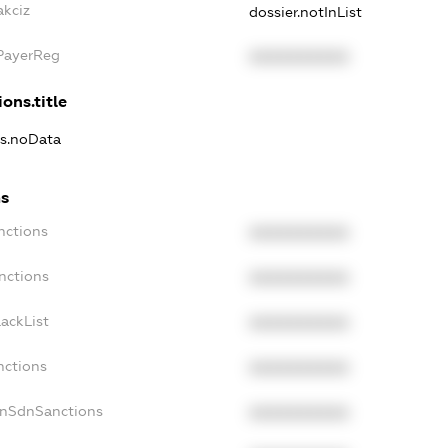
akciz
dossier.notInList
xPayerReg
XXXXXXXXXX
ons.title
ns.noData
ns
nctions
XXXXXXXXXX
nctions
XXXXXXXXXX
ackList
XXXXXXXXXX
nctions
XXXXXXXXXX
onSdnSanctions
XXXXXXXXXX