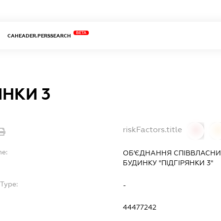
BETA
CAHEADER.PERSSEARCH
ЯНКИ 3
riskFactors.title
0
0
me:
ОБ'ЄДНАННЯ СПІВВЛАСНИ
БУДИНКУ "ПІДГІРЯНКИ 3"
Type:
-
44477242