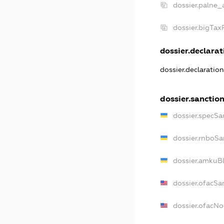
dossier.palne_
dossier.bigTa
dossier.declarati
dossier.declaratio
dossier.sanctio
dossier.specSa
dossier.rnboSa
dossier.amkuBl
dossier.ofacSa
dossier.ofacN