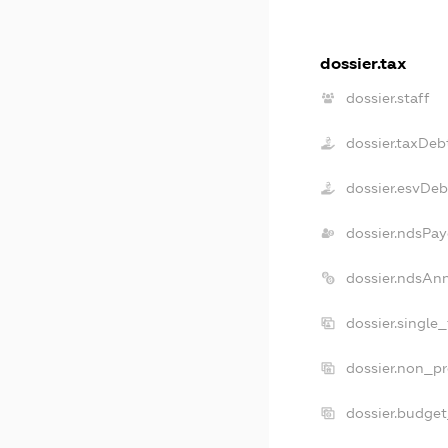
dossier.tax
dossier.staff
dossier.taxDeb
dossier.esvDeb
dossier.ndsPay
dossier.ndsAn
dossier.single
dossier.non_pr
dossier.budge