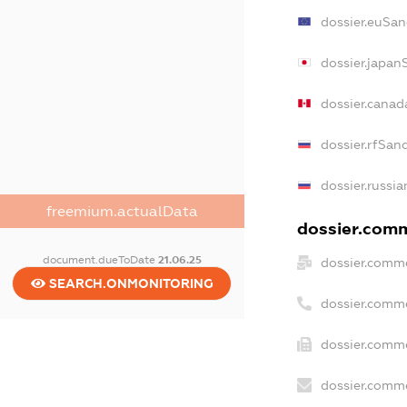
dossier.euSan
dossier.japan
dossier.cana
dossier.rfSan
dossier.russia
freemium.actualData
dossier.comm
document.dueToDate
21.06.25
dossier.comme
SEARCH.ONMONITORING
dossier.comm
dossier.comme
dossier.comme