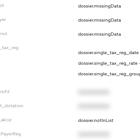
bt
dossier.missingData
yer
dossier.missingData
nnul
dossier.missingData
e_tax_reg
dossier.single_tax_reg_date -
dossier.single_tax_reg_rate 
dossier.single_tax_reg_grou
rofit
XXXXXXXXXX
et_dotation
XXXXXXXXXX
_akciz
dossier.notInList
axPayerReg
XXXXXXXXXX