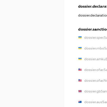
dossier.declarat
dossier.declarati
dossier.sancti
dossier.specS
dossier.rnboS
dossier.amkuB
dossier.ofacS
dossier.ofac
dossier.gbSan
dossier.ausSa