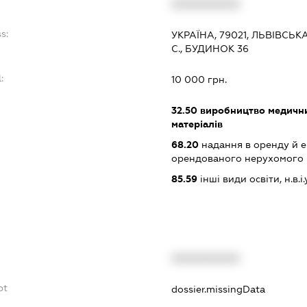
:
XXXXXXXXXX
s:
УКРАЇНА, 79021, ЛЬВІВСЬК
С., БУДИНОК 36
:
10 000 грн.
32.50
виробництво медичних
матеріалів
68.20
надання в оренду й е
орендованого нерухомого
85.59
інші види освіти, н.в.і.у
XXXXXXXXXX
bt
dossier.missingData