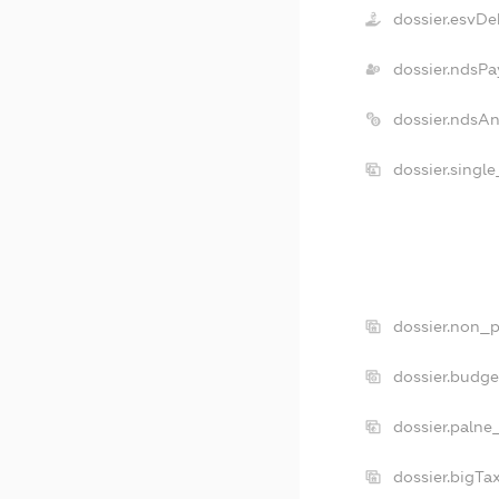
dossier.esvDe
dossier.ndsPa
dossier.ndsA
dossier.singl
dossier.non_p
dossier.budg
dossier.palne
dossier.bigT