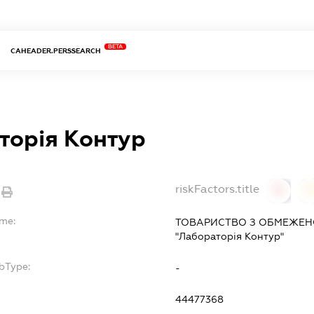
BETA
CAHEADER.PERSSEARCH
торія Контур
riskFactors.title
0
ame:
ТОВАРИСТВО З ОБМЕЖЕН
"Лабораторія Контур"
bType:
-
44477368