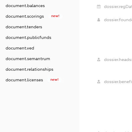
document.balances
dossier.regDa
document.scorings
new!
dossier.foun
document.tenders
document.publicfunds
document.ved
document.semantrum
dossier.heads
document.relationships
document.licenses
new!
dossier.benefi