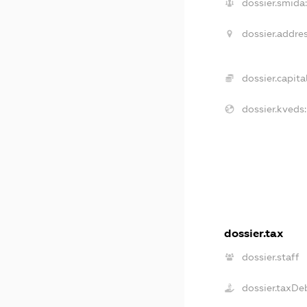
dossier.smida
dossier.addres
dossier.capital
dossier.kveds:
dossier.tax
dossier.staff
dossier.taxDe