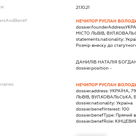
te:
21.10.21
dersAndBenef:
НЕЧИПОР РУСЛАН ВОЛО
dossier.founderAddress
УКРА
МІСТО ЛЬВІВ, ВУЛ.КОВАЛЬ
statements.nationality:
Укра
Розмір внеску до статутног
:
ДАНИЛІВ НАТАЛІЯ БОГДА
dossier.position -
ciaries:
НЕЧИПОР РУСЛАН ВОЛО
dossier.address:
УКРАЇНА, 7
ЛЬВІВ, ВУЛ.КОВАЛЬСЬКА, 
dossier.nationality:
Україна
dossier.benefInterest:
100
dossier.benefType:
Прямий в
dossier.benefRole:
КІНЦЕВИ