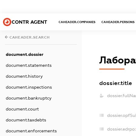
CONTR AGENT
CAHEADER.COMPANIES
CAHEADER.PERSONS
CAHEADER.SEARCH
document.dossier
Лабора
document.statements
document.history
dossier.title
document.inspections
dossier.fullN
document.bankruptcy
document.court
dossier.opfSu
document.taxdebts
dossier.edrpo:
document.enforcements