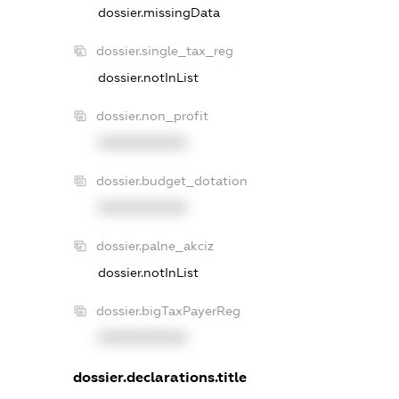
dossier.missingData
dossier.single_tax_reg
dossier.notInList
dossier.non_profit
XXXXXXXXXX
dossier.budget_dotation
XXXXXXXXXX
dossier.palne_akciz
dossier.notInList
dossier.bigTaxPayerReg
XXXXXXXXXX
dossier.declarations.title