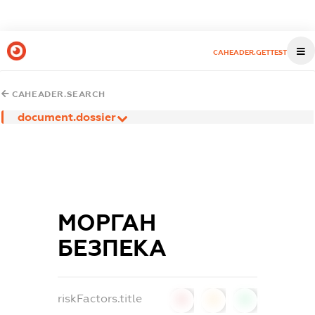
CAHEADER.GETTEST
CAHEADER.SEARCH
document.dossier
МОРГАН
БЕЗПЕКА
riskFactors.title
0
0
0