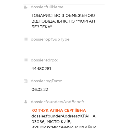
dossier.fullName:
ТОВАРИСТВО З ОБМЕЖЕНОЮ
ВІДПОВІДАЛЬНІСТЮ "МОРГАН
БЕЗПЕКА"
dossier.opfSubType:
-
dossier.edrpo:
44480281
dossier.regDate:
06.02.22
dossier.foundersAndBenef:
КОПЧУК АЛІНА СЕРГІЇВНА
dossier.founderAddress
УКРАЇНА,
03066, МІСТО КИЇВ,
ВУЛ.МАКСИМОВИЧА МИХАЙЛА