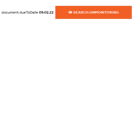
dossier.commercial_info.activity
document.dueToDate
09.02.22
SEARCH.ONMONITORING
XXXXXXXXXX
freemium.exampleText_1
freemium.exampleText_2
freemium.anonymousPerSearch2
FREEMIUM.DETAILS
FREEMIUM.REGISTER