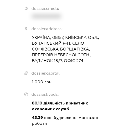
dossier.smida:
XXXXXXXXXX
dossier.address:
УКРАЇНА, 08157, КИЇВСЬКА ОБЛ.,
БУЧАНСЬКИЙ Р-Н, СЕЛО
СОФІЇВСЬКА БОРЩАГІВКА,
ПР.ГЕРОЇВ НЕБЕСНОЇ СОТНІ,
БУДИНОК 18/7, ОФІС 274
dossier.capital:
1 000 грн.
dossier.kveds:
80.10
діяльність приватних
охоронних служб
43.29
інші будівельно-монтажні
роботи