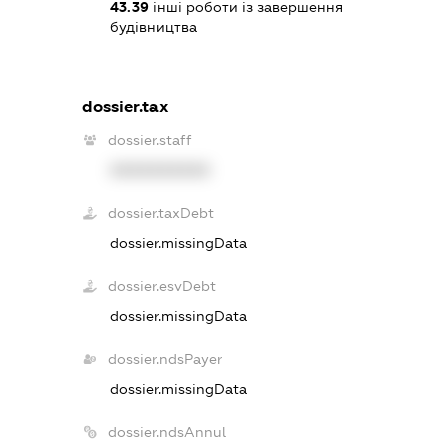
43.39
інші роботи із завершення
будівництва
dossier.tax
dossier.staff
XXXXXXXXXX
dossier.taxDebt
dossier.missingData
dossier.esvDebt
dossier.missingData
dossier.ndsPayer
dossier.missingData
dossier.ndsAnnul