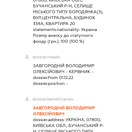
07800, КИЇВСЬКА ОБЛ.,
БУЧАНСЬКИЙ Р-Н, СЕЛИЩЕ
МІСЬКОГО ТИПУ БОРОДЯНКА(З),
ВУЛ.ЦЕНТРАЛЬНА, БУДИНОК
334А, КВАРТИРА 20
statements.nationality:
Україна
Розмір внеску до статутного
фонду (грн.):
100
(100 %)
dossier.heads:
ЗАВГОРОДНІЙ ВОЛОДИМИР
ОЛЕКСІЙОВИЧ
-
КЕРІВНИК
-
dossier.from 01.12.22
dossier.position -
dossier.beneficiaries:
ЗАВГОРОДНІЙ ВОЛОДИМИР
ОЛЕКСІЙОВИЧ
dossier.address:
УКРАЇНА, 07800,
КИЇВСЬКА ОБЛ., БУЧАНСЬКИЙ Р-
Н, СЕЛИЩЕ МІСЬКОГО ТИПУ