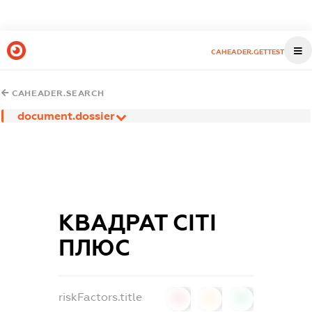
CAHEADER.GETTEST
CAHEADER.SEARCH
document.dossier
КВАДРАТ СІТІ
ПЛЮС
riskFactors.title
0
0
0