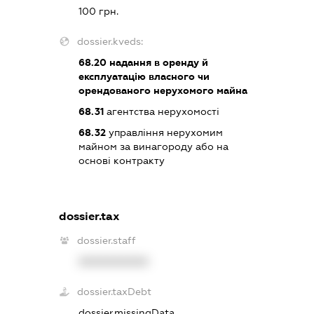
100 грн.
dossier.kveds:
68.20
надання в оренду й
експлуатацію власного чи
орендованого нерухомого майна
68.31
агентства нерухомості
68.32
управління нерухомим
майном за винагороду або на
основі контракту
dossier.tax
dossier.staff
XXXXXXXXXX
dossier.taxDebt
dossier.missingData