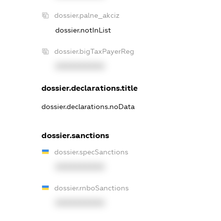
dossier.palne_akciz
dossier.notInList
dossier.bigTaxPayerReg
XXXXXXXXXX
dossier.declarations.title
dossier.declarations.noData
dossier.sanctions
dossier.specSanctions
XXXXXXXXXX
dossier.rnboSanctions
XXXXXXXXXX