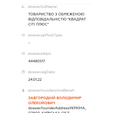
dossier.fullName:
ТОВАРИСТВО З ОБМЕЖЕНОЮ
ВІДПОВІДАЛЬНІСТЮ "КВАДРАТ
СІТІ ПЛЮС"
dossier.opfSubType:
-
dossier.edrpo:
44480517
dossier.regDate:
24.01.22
dossier.foundersAndBenef:
ЗАВГОРОДНІЙ ВОЛОДИМИР
ОЛЕКСІЙОВИЧ
dossier.founderAddress
УКРАЇНА,