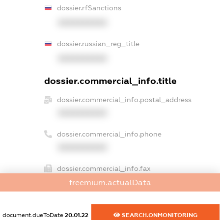
dossier.rfSanctions
XXXXXXXXXX
dossier.russian_reg_title
XXXXXXXXXX
dossier.commercial_info.title
dossier.commercial_info.postal_address
XXXXXXXXXX
dossier.commercial_info.phone
XXXXXXXXXX
dossier.commercial_info.fax
XXXXXXXXXX
freemium.actualData
dossier.commercial_info.email
document.dueToDate
20.01.22
SEARCH.ONMONITORING
XXXXXXXXXX