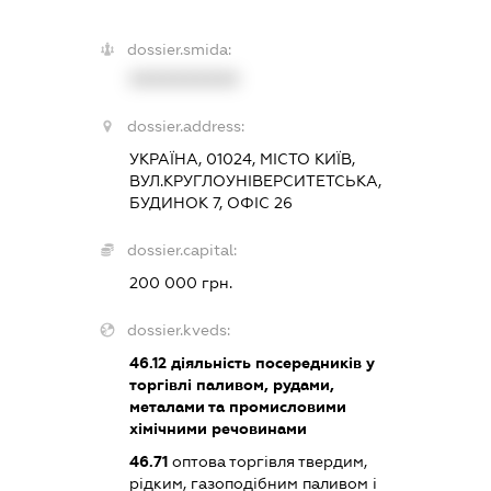
dossier.smida:
XXXXXXXXXX
dossier.address:
УКРАЇНА, 01024, МІСТО КИЇВ,
ВУЛ.КРУГЛОУНІВЕРСИТЕТСЬКА,
БУДИНОК 7, ОФІС 26
dossier.capital:
200 000 грн.
dossier.kveds:
46.12
діяльність посередників у
торгівлі паливом, рудами,
металами та промисловими
хімічними речовинами
46.71
оптова торгівля твердим,
рідким, газоподібним паливом і