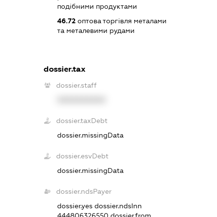
подібними продуктами
46.72
оптова торгівля металами
та металевими рудами
dossier.tax
dossier.staff
XXXXXXXXXX
dossier.taxDebt
dossier.missingData
dossier.esvDebt
dossier.missingData
dossier.ndsPayer
dossier.yes
dossier.ndsInn
444806326550
dossier.from