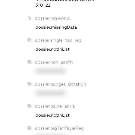
31.01.22
dossier.ndsAnnul
dossier.missingData
dossier.single_tax_reg
dossier.notInList
dossier.non_profit
XXXXXXXXXX
dossier.budget_dotation
XXXXXXXXXX
dossier.palne_akciz
dossier.notInList
dossier.bigTaxPayerReg