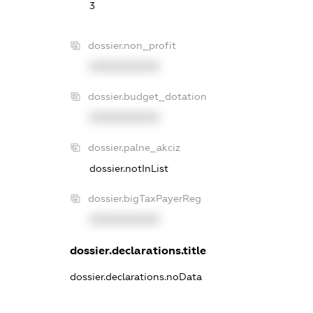
3
dossier.non_profit
XXXXXXXXXX
dossier.budget_dotation
XXXXXXXXXX
dossier.palne_akciz
dossier.notInList
dossier.bigTaxPayerReg
XXXXXXXXXX
dossier.declarations.title
dossier.declarations.noData