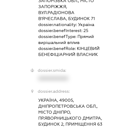
ЗАПОРІЗЬКА ОБЛ., МІСТО
ЗАПОРІЖЖЯ,
ВУЛ.РАДІОНОВА
В'ЯЧЕСЛАВА, БУДИНОК 71
dossier.nationality:
Україна
dossier.benefInterest:
25
dossier.benefType:
Прямий
вирішальний вплив
dossier.benefRole:
КІНЦЕВИЙ
БЕНЕФІЦІАРНИЙ ВЛАСНИК
dossier.smida:
XXXXXXXXXX
dossier.address:
УКРАЇНА, 49005,
ДНІПРОПЕТРОВСЬКА ОБЛ.,
МІСТО ДНІПРО,
ПР.ЯВОРНИЦЬКОГО ДМИТРА,
БУДИНОК 2, ПРИМІЩЕННЯ 63