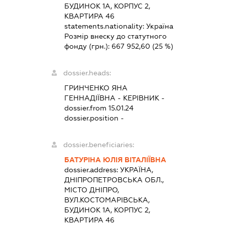
БУДИНОК 1А, КОРПУС 2,
КВАРТИРА 46
statements.nationality:
Україна
Розмір внеску до статутного
фонду (грн.):
667 952,60
(25 %)
dossier.heads:
ГРИНЧЕНКО ЯНА
ГЕННАДІЇВНА
-
КЕРІВНИК
-
dossier.from 15.01.24
dossier.position -
dossier.beneficiaries:
БАТУРІНА ЮЛІЯ ВІТАЛІЇВНА
dossier.address:
УКРАЇНА,
ДНІПРОПЕТРОВСЬКА ОБЛ.,
МІСТО ДНІПРО,
ВУЛ.КОСТОМАРІВСЬКА,
БУДИНОК 1А, КОРПУС 2,
КВАРТИРА 46