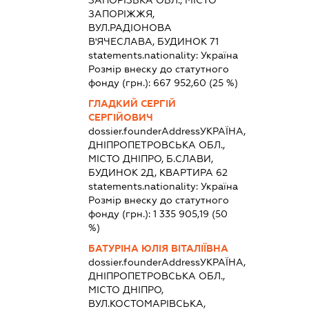
ЗАПОРІЗЬКА ОБЛ., МІСТО
ЗАПОРІЖЖЯ,
ВУЛ.РАДІОНОВА
В'ЯЧЕСЛАВА, БУДИНОК 71
statements.nationality:
Україна
Розмір внеску до статутного
фонду (грн.):
667 952,60
(25 %)
ГЛАДКИЙ СЕРГІЙ
СЕРГІЙОВИЧ
dossier.founderAddress
УКРАЇНА,
ДНІПРОПЕТРОВСЬКА ОБЛ.,
МІСТО ДНІПРО, Б.СЛАВИ,
БУДИНОК 2Д, КВАРТИРА 62
statements.nationality:
Україна
Розмір внеску до статутного
фонду (грн.):
1 335 905,19
(50
%)
БАТУРІНА ЮЛІЯ ВІТАЛІЇВНА
dossier.founderAddress
УКРАЇНА,
ДНІПРОПЕТРОВСЬКА ОБЛ.,
МІСТО ДНІПРО,
ВУЛ.КОСТОМАРІВСЬКА,