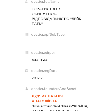
dossier.fullName:
ТОВАРИСТВО З
ОБМЕЖЕНОЮ
ВІДПОВІДАЛЬНІСТЮ "ЛЕЙК
ПАРК"
dossier.opfSubType:
-
dossier.edrpo:
44491314
dossier.regDate:
20.12.21
dossier.foundersAndBenef:
ДУДЧИК НАТАЛЯ
АНАТОЛІЇВНА
dossier.founderAddress
УКРАЇНА,