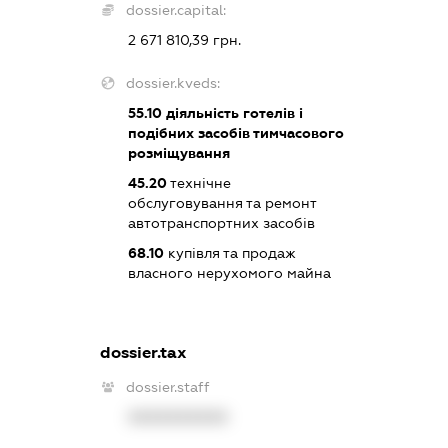
dossier.capital:
2 671 810,39 грн.
dossier.kveds:
55.10
діяльність готелів і
подібних засобів тимчасового
розміщування
45.20
технічне
обслуговування та ремонт
автотранспортних засобів
68.10
купівля та продаж
власного нерухомого майна
dossier.tax
dossier.staff
XXXXXXXXXX