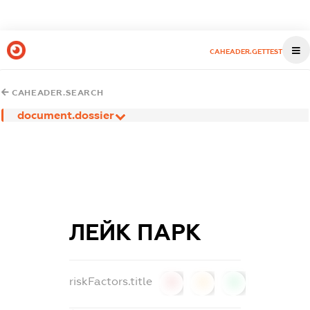
CAHEADER.GETTEST
CAHEADER.SEARCH
document.dossier
ЛЕЙК ПАРК
riskFactors.title
0
0
0