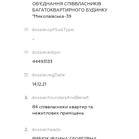
ОБ'ЄДНАННЯ СПІВВЛАСНИКІВ
БАГАТОКВАРТИРНОГО БУДИНКУ
"Миколаївська-39
dossier.opfSubType:
-
dossier.edrpo:
44493133
dossier.regDate:
14.12.21
dossier.foundersAndBenef:
84 співвласники квартир та
нежитлових приміщень
dossier.heads:
РИБЮК ІВАННА ГЕОРГІЇВНА
-