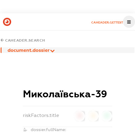
CAHEADER.GETTEST
CAHEADER.SEARCH
document.dossier
Миколаївська-39
riskFactors.title
0
0
0
dossier.fullName: