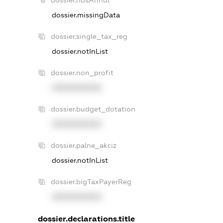
dossier.ndsAnnul
dossier.missingData
dossier.single_tax_reg
dossier.notInList
dossier.non_profit
XXXXXXXXXX
dossier.budget_dotation
XXXXXXXXXX
dossier.palne_akciz
dossier.notInList
dossier.bigTaxPayerReg
XXXXXXXXXX
dossier.declarations.title