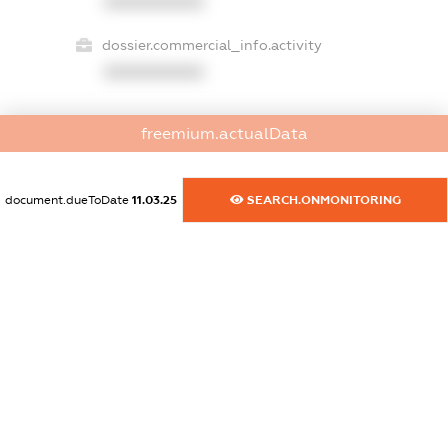
XXXXXXXXXX
dossier.commercial_info.activity
XXXXXXXXXX
freemium.actualData
freemium.exampleText_1
freemium.exampleText_2
freemium.anonymousPerSearch2
document.dueToDate
11.03.25
SEARCH.ONMONITORING
FREEMIUM.DETAILS
FREEMIUM.REGISTER