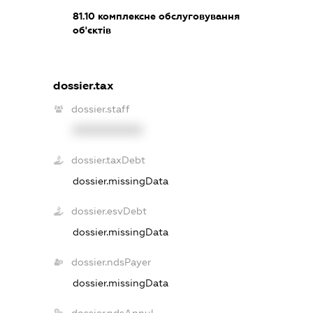
81.10
комплексне обслуговування
об'єктів
dossier.tax
dossier.staff
XXXXXXXXXX
dossier.taxDebt
dossier.missingData
dossier.esvDebt
dossier.missingData
dossier.ndsPayer
dossier.missingData