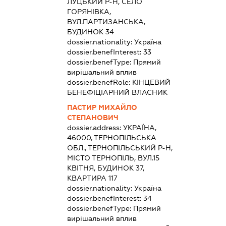
ЛУЦЬКИЙ Р-Н, СЕЛО
ГОРЯНІВКА,
ВУЛ.ПАРТИЗАНСЬКА,
БУДИНОК 34
dossier.nationality:
Україна
dossier.benefInterest:
33
dossier.benefType:
Прямий
вирішальний вплив
dossier.benefRole:
КІНЦЕВИЙ
БЕНЕФІЦІАРНИЙ ВЛАСНИК
ПАСТИР МИХАЙЛО
СТЕПАНОВИЧ
dossier.address:
УКРАЇНА,
46000, ТЕРНОПІЛЬСЬКА
ОБЛ., ТЕРНОПІЛЬСЬКИЙ Р-Н,
МІСТО ТЕРНОПІЛЬ, ВУЛ.15
КВІТНЯ, БУДИНОК 37,
КВАРТИРА 117
dossier.nationality:
Україна
dossier.benefInterest:
34
dossier.benefType:
Прямий
вирішальний вплив