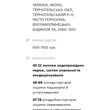
УКРАЇНА, 46000,
ТЕРНОПІЛЬСЬКА ОБЛ.,
ТЕРНОПІЛЬСЬКИЙ Р-Н,
МІСТО ТЕРНОПІЛЬ,
ВУЛ.МИКУЛИНЕЦЬКА,
БУДИНОК 3А, ОФІС 1001
dossier.capital:
600 000 грн.
dossier.kveds:
43.22
монтаж водопровідних
мереж, систем опалення та
кондиціонування
46.69
оптова торгівля
іншими машинами й
устаткованням
47.78
роздрібна торгівля
іншими невживаними
товарами в спеціалізованих