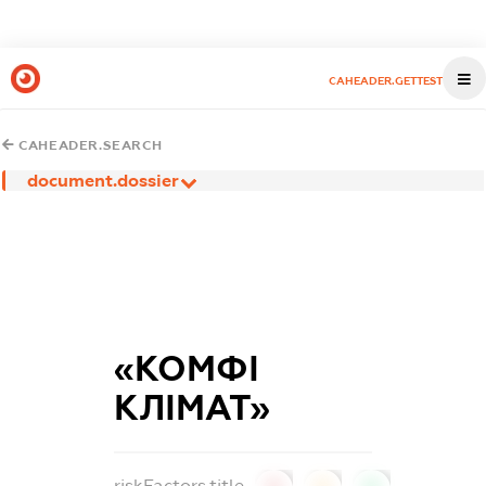
CAHEADER.GETTEST
CAHEADER.SEARCH
document.dossier
«КОМФІ
КЛІМАТ»
riskFactors.title