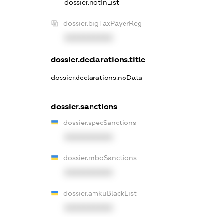
dossier.notInList
dossier.bigTaxPayerReg
XXXXXXXXXX
dossier.declarations.title
dossier.declarations.noData
dossier.sanctions
dossier.specSanctions
XXXXXXXXXX
dossier.rnboSanctions
XXXXXXXXXX
dossier.amkuBlackList
XXXXXXXXXX