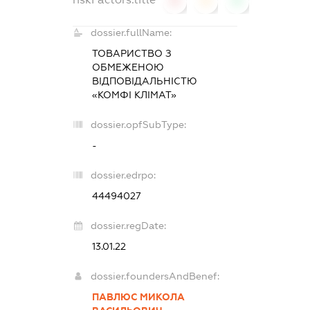
0
0
0
dossier.fullName:
ТОВАРИСТВО З
ОБМЕЖЕНОЮ
ВІДПОВІДАЛЬНІСТЮ
«КОМФІ КЛІМАТ»
dossier.opfSubType:
-
dossier.edrpo:
44494027
dossier.regDate:
13.01.22
dossier.foundersAndBenef:
ПАВЛЮС МИКОЛА