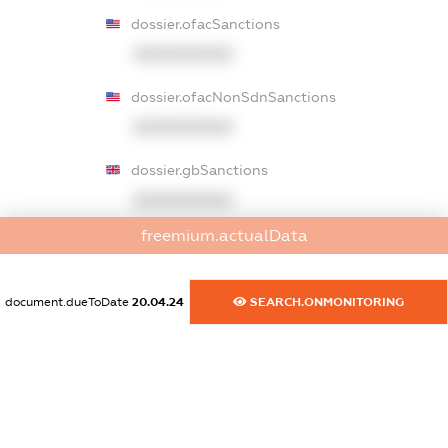
dossier.ofacSanctions
XXXXXXXXXX
dossier.ofacNonSdnSanctions
XXXXXXXXXX
dossier.gbSanctions
XXXXXXXXXX
freemium.actualData
dossier.ausSanctions
XXXXXXXXXX
document.dueToDate
20.04.24
SEARCH.ONMONITORING
dossier.euSanctions
XXXXXXXXXX
dossier.japanSanctions
XXXXXXXXXX