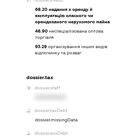
68.20
надання в оренду й
експлуатацію власного чи
орендованого нерухомого майна
46.90
неспеціалізована оптова
торгівля
93.29
організування інших видів
відпочинку та розваг
dossier.tax
dossier.staff
XXXXXXXXXX
dossier.taxDebt
dossier.missingData
dossier.esvDebt