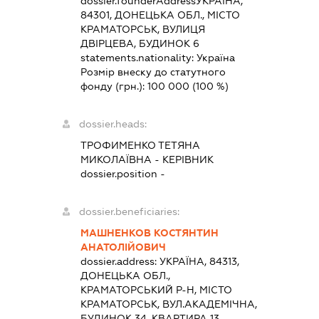
dossier.founderAddress
УКРАЇНА,
84301, ДОНЕЦЬКА ОБЛ., МІСТО
КРАМАТОРСЬК, ВУЛИЦЯ
ДВІРЦЕВА, БУДИНОК 6
statements.nationality:
Україна
Розмір внеску до статутного
фонду (грн.):
100 000
(100 %)
dossier.heads:
ТРОФИМЕНКО ТЕТЯНА
МИКОЛАЇВНА
-
КЕРІВНИК
dossier.position -
dossier.beneficiaries:
МАШНЕНКОВ КОСТЯНТИН
АНАТОЛІЙОВИЧ
dossier.address:
УКРАЇНА, 84313,
ДОНЕЦЬКА ОБЛ.,
КРАМАТОРСЬКИЙ Р-Н, МІСТО
КРАМАТОРСЬК, ВУЛ.АКАДЕМІЧНА,
БУДИНОК 34, КВАРТИРА 13