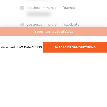
dossier.commercial_info.email
XXXXXXXXXX
dossier.commercial_info.website
XXXXXXXXXX
freemium.actualData
dossier.commercial_info.activity
XXXXXXXXXX
document.dueToDate
01.11.25
SEARCH.ONMONITORING
freemium.exampleText_1
freemium.exampleText_2
freemium.anonymousPerSearch2
FREEMIUM.DETAILS
FREEMIUM.REGISTER