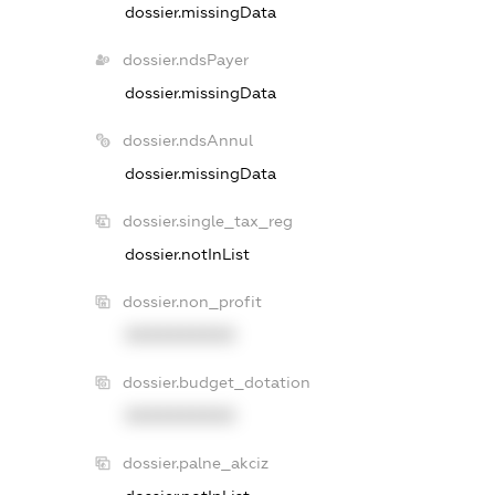
dossier.missingData
dossier.ndsPayer
dossier.missingData
dossier.ndsAnnul
dossier.missingData
dossier.single_tax_reg
dossier.notInList
dossier.non_profit
XXXXXXXXXX
dossier.budget_dotation
XXXXXXXXXX
dossier.palne_akciz