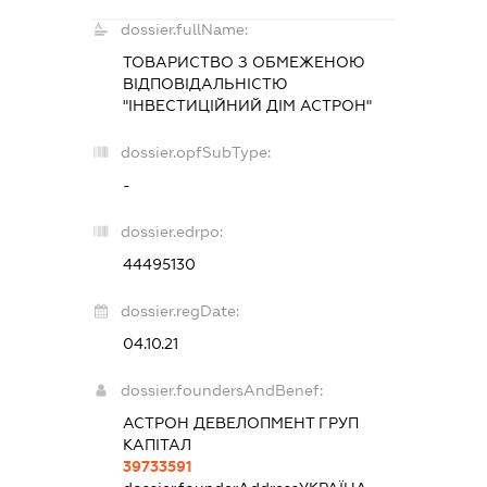
dossier.fullName:
ТОВАРИСТВО З ОБМЕЖЕНОЮ
ВІДПОВІДАЛЬНІСТЮ
"ІНВЕСТИЦІЙНИЙ ДІМ АСТРОН"
dossier.opfSubType:
-
dossier.edrpo:
44495130
dossier.regDate:
04.10.21
dossier.foundersAndBenef:
АСТРОН ДЕВЕЛОПМЕНТ ГРУП
КАПІТАЛ
39733591