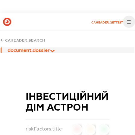
CAHEADER.GETTEST
CAHEADER.SEARCH
document.dossier
ІНВЕСТИЦІЙНИЙ
ДІМ АСТРОН
riskFactors.title
0
0
0