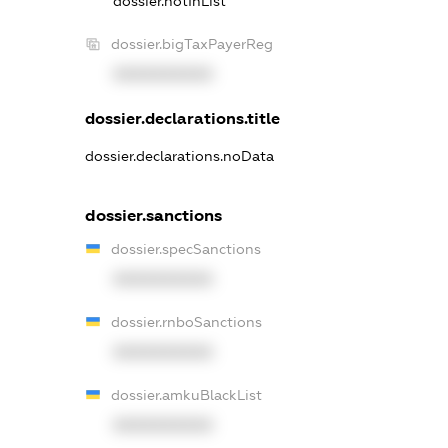
dossier.notInList
dossier.bigTaxPayerReg
XXXXXXXXXX
dossier.declarations.title
dossier.declarations.noData
dossier.sanctions
dossier.specSanctions
XXXXXXXXXX
dossier.rnboSanctions
XXXXXXXXXX
dossier.amkuBlackList
XXXXXXXXXX