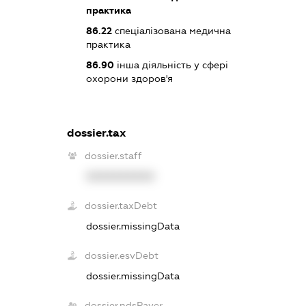
практика
86.22
спеціалізована медична
практика
86.90
інша діяльність у сфері
охорони здоров'я
dossier.tax
dossier.staff
XXXXXXXXXX
dossier.taxDebt
dossier.missingData
dossier.esvDebt
dossier.missingData
dossier.ndsPayer