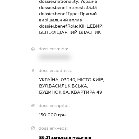
dossier.nationality:
Україна
dossier.benefInterest:
33.33
dossier.benefType:
Прямий
вирішальний вплив
dossier.benefRole:
КІНЦЕВИЙ
БЕНЕФІЦІАРНИЙ ВЛАСНИК
dossier.smida:
XXXXXXXXXX
dossier.address:
УКРАЇНА, 03040, МІСТО КИЇВ,
ВУЛ.ВАСИЛЬКІВСЬКА,
БУДИНОК 8А, КВАРТИРА 49
dossier.capital:
150 000 грн.
dossier.kveds:
86.21
загальна медична