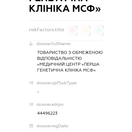
КЛІНІКА МСФ»
riskFactors.title
0
0
0
dossier.fullName:
ТОВАРИСТВО З ОБМЕЖЕНОЮ
ВІДПОВІДАЛЬНІСТЮ
«МЕДИЧНИЙ ЦЕНТР «ПЕРША
ГЕНЕТИЧНА КЛІНІКА МСФ»
dossier.opfSubType:
-
dossier.edrpo:
44496223
dossier.regDate: