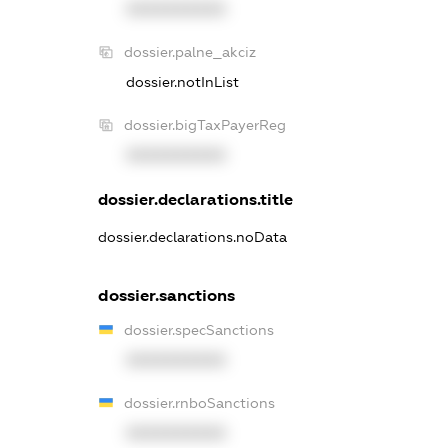
XXXXXXXXXX
dossier.palne_akciz
dossier.notInList
dossier.bigTaxPayerReg
XXXXXXXXXX
dossier.declarations.title
dossier.declarations.noData
dossier.sanctions
dossier.specSanctions
XXXXXXXXXX
dossier.rnboSanctions
XXXXXXXXXX